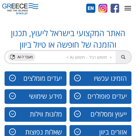
Toggle
navigation
האתר המקצועי בישראל ליעוץ, תכנון
והזמנה של חופשה או טיול ביוון
הזמינו עכשיו
יעדים מומלצים
יעדים פופולרים
מידע שימושי
ייעוץ ומסלולים
מלונות ווילות
אזורים ביוון
שאלות נפוצות