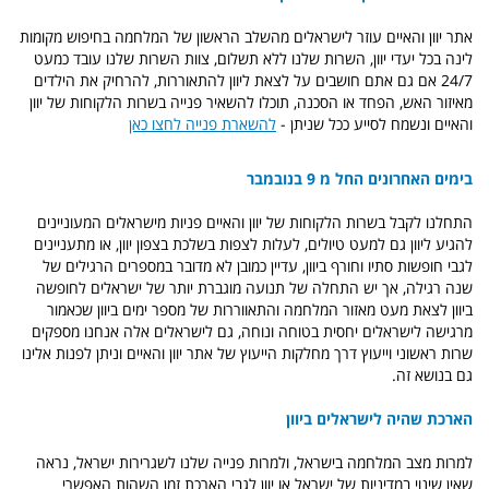
אתר יוון והאיים עוזר לישראלים מהשלב הראשון של המלחמה בחיפוש מקומות
לינה בכל יעדי יוון, השרות שלנו ללא תשלום, צוות השרות שלנו עובד כמעט
24/7 אם גם אתם חושבים על לצאת ליוון להתאוררות, להרחיק את הילדים
מאיזור האש, הפחד או הסכנה, תוכלו להשאיר פנייה בשרות הלקוחות של יוון
והאיים ונשמח לסייע ככל שניתן -
להשארת פנייה לחצו כאן
בימים האחרונים החל מ 9 בנובמבר
התחלנו לקבל בשרות הלקוחות של יוון והאיים פניות מישראלים המעוניינים
להגיע ליוון גם למעט טיולים, לעלות לצפות בשלכת בצפון יוון, או מתעניינים
לגבי חופשות סתיו וחורף ביוון, עדיין כמובן לא מדובר במספרים הרגילים של
שנה רגילה, אך יש התחלה של תנועה מוגברת יותר של ישראלים לחופשה
ביוון לצאת מעט מאזור המלחמה והתאווררות של מספר ימים ביוון שכאמור
מרגישה לישראלים יחסית בטוחה ונוחה, גם לישראלים אלה אנחנו מספקים
שרות ראשוני וייעוץ דרך מחלקות הייעוץ של אתר יוון והאיים וניתן לפנות אלינו
גם בנושא זה.
הארכת שהיה לישראלים ביוון
למרות מצב המלחמה בישראל, ולמרות פנייה שלנו לשגרירות ישראל, נראה
שאין שינוי במדיניות של ישראל או יוון לגבי הארכת זמן השהות האפשרי