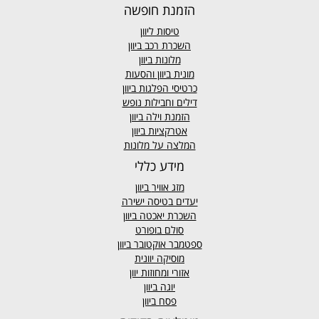
הזמנת חופשה
טיסות ליוון
השכרת רכב ביוון
מלונות ביוון
מונית ביוון
והסעות
כרטיסי הפלגות ביוון
דילים וחבילות נופש
הזמנת וילה ביוון
אטרקציות ביוון
המלצה על מלונות
מידע כללי
מזג אוויר
ביוון
יעדים בטיסה ישירה
השכרת יאכטה ביוון
סולם בופורט
ספטמבר אוקטובר ביוון
מוסיקה יוונית
אזורי ומחוזות יוון
יוגה ביוון
פסח ביוון