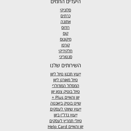
היעדים החמים
סלוניקי
כרתים
אתונה
רודוס
קוס
מיקונוס
קורפו
חלקידיקי
סנטוריני
השירותים שלנו
ייעוץ תכנון טיול ליוון
טיול מאורגן ליוון
המסלול המודולרי
טיול בוטיק צפון יוון
יוון והאיים
Plus +
שייט בוטיק ביאכטה
ייעוץ שיווקי לעסקים
ייעוץ נדל"ן ביוון
טיולי תמריץ לעסקים
יוון והאיים Help Card