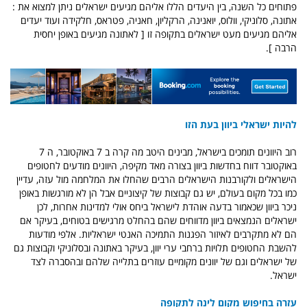
פתוחים כל השנה, בין היעדים הללו אליהם מגיעים ישראלים ניתן למצוא את :
אתונה, סלוניקי, וולוס, יואנינה, הרקליון, חאניה, פטראס, חלקידה ועוד יעדים
אליהם מגיעים מעט ישראלים בתקופה זו [ לאתונה מגיעים באופן יחסית
הרבה ].
להיות ישראלי ביוון בעת הזו
רוב היוונים תומכים בישראל, מבינים היטב מה קרה ב 7 באוקטובר, ה 7
באוקטובר דווח בחדשות ביוון בצורה מאד מקיפה, היוונים מודעים לחטופים
הישראלים ולקורבנות הישראלים הרבים שהחלו את המלחמה מול עזה, עדיין
כמו בכל מקום בעולם, יש גם קבוצות של קיצוניים אבל הן לא מורגשות באופן
ניכר ביוון שכאמור בדעה אוהדת לישראל ביחס אולי למדינות אחרות, לכן
ישראלים הנמצאים ביוון מדווחים שהם בהחלט מרגישים בטוחים, בעיקר אם
הם לא מתקרבים לאיזור הפגנות התמיכה האנטי ישראליות. אלפי מודעות
להשבת החטופים תלויות ברחבי ערי יוון, בעיקר באתונה ובסלוניקי וקבוצות גם
של ישראלים וגם של יוונים מקומיים עוזרים בתלייה שלהם ובהסברה לצד
ישראל.
עזרה בחיפוש מקום לינה לתקופה