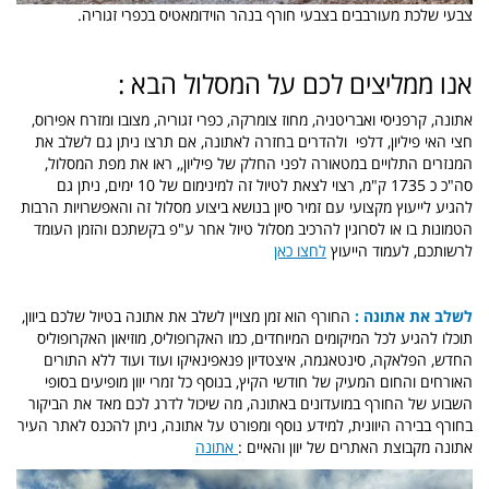
צבעי שלכת מעורבבים בצבעי חורף בנהר הוידומאטיס בכפרי זגוריה.
אנו ממליצים לכם על המסלול הבא :
אתונה, קרפניסי ואבריטניה, מחוז צומרקה, כפרי זגוריה, מצובו ומזרח אפירוס,
חצי האי פיליון, דלפי ולהדרים בחזרה לאתונה, אם תרצו ניתן גם לשלב את
המנזרים התלויים במטאורה לפני החלק של פיליון,, ראו את מפת המסלול,
סה"כ כ 1735 ק"מ, רצוי לצאת לטיול זה למינימום של 10 ימים, ניתן גם
להגיע לייעוץ מקצועי עם זמיר סיון בנושא ביצוע מסלול זה והאפשרויות הרבות
הטמונות בו או לסרוגין להרכיב מסלול טיול אחר ע"פ בקשתכם והזמן העומד
לרשותכם, לעמוד הייעוץ
לחצו כאן
לשלב את אתונה :
החורף הוא זמן מצויין לשלב את אתונה בטיול שלכם ביוון,
תוכלו להגיע לכל המיקומים המיוחדים, כמו האקרופוליס, מוזיאון האקרופוליס
החדש, הפלאקה, סינטאגמה, איצטדיון פנאפינאיקו ועוד ועוד ללא התורים
האורחים והחום המעיק של חודשי הקיץ, בנוסף כל זמרי יוון מופיעים בסופי
השבוע של החורף במועדונים באתונה, מה שיכול לדרג לכם מאד את הביקור
בחורף בבירה היוונית, למידע נוסף ומפורט על אתונה, ניתן להכנס לאתר העיר
אתונה מקבוצת האתרים של יוון והאיים :
אתונה