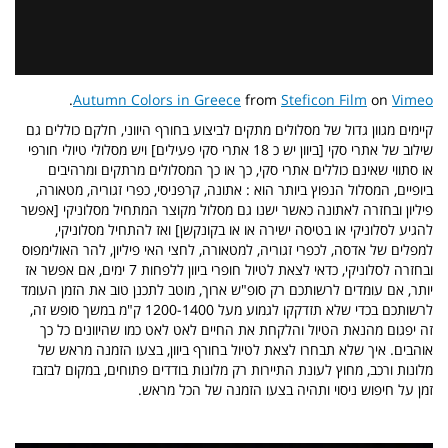
.
Autumn Colors in Greece
from
Steficon Film
on
Vimeo
קיימים מגוון גדול של מסלולים מתקים לביצוע בחורף היווני, חלקם כוללים גם
שילוב של אתרי סקי [ביוון יש כ 18 אתרי סקי פעילים] ויש מסלולי טיולי חורפי
או סתווי שאינם כוללים אתרי סקי, כך או כך המסלולים מרתקים ומרהיבים
ביופיים, המסלול הנפוץ ביותר הוא : אתונה, קרפניסי, כפרי זגוריה, מטאורה,
פיליון ובחזרה לאתונה כאשר ישנו גם מסלול מקוצר המתחיל מסלוניקי [אפשר
להגיע לסלוניקי או בטיסה ישירה או או בקונקשן] ואז להתחיל מסלוניקי,
למפלים של אדסה, לכפרי זגוריה, למטאורה, לחצי האי פיליון, להר האולימפוס
ובחזרה לסלוניקי, כדאי לצאת לטיול חופרי ביוון ללפחות 7 ימים, אם אפשר אז
יותר, אם עומדים לרשותכם רק סופ"ש ארוך, מוטב לתכנן טוב את הזמן העומד
לרשותכם בכדי שלא תזדקקו לגמוע מעל 1200-1400 ק"מ במשך סופש זה,
זה יפגום מהנאת הטיול והלקחת את החיים לאט לאט כמו שהיוונים כל כך
אוהבים. איך שלא תבחרו לצאת לטיול בחורף ביוון, בצעו הזמנה מראש של
מלונות ורכב, מחוץ לעונת התיירות רק מלונות בודדים פתוחים, במקום לבזבז
זמן על חיפוש ניסוי ותהיה בצעו הזמנה של הכל מראש.