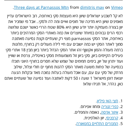
.
Three days at Parnassos Mtn
from
dimitris mav
on
Vimeo
לא קל לשכנע ישראלים שיוון היא מעצמת סקי באירופה, רוב הישראלים עדיין
מאמינים שיוון היא מדינה של חופים ואיים ומה לה ולסקי.. אבל מי שמכיר את
יוון בצורה מעמיקה יותר יודע שיוון היא 80% שטח הררי כאשר ישנם שלושה
רכסי הרים גבוהים במיוחד שיוצרים את כמה מאתרי הסקי המרהיבים ביותר
באירופה, אתר הסקי parnassos מצוי רק שעתיים וקצת נסיעה מאתונה
סמוך לאתר הסקי יש כמה ישובים עם חיי לילה מעולים רק בחורף, מלונות
ברמה מעולה והמון אקשןף זהו אתר הסקי הגדול ביותר ביוון מבין 18 אתרי סקי
פעילים הקיימים ביוון, סקי ביוון זול משמעותית מסקי באיטליה, צרפת או שוויץ
ועוד יתרון של יוון, בימים חמימים של שמש שלא חסרים בחורף היווני תוכלו
בנסיעה של פחות משעה מאתר הסקי להנות מחוף ים חולי וצלול, שילוב
מרתק של סקי עם עם, עם אוכל מעולה בעלות נמוכה מאד ובקלות הגעה
יוצאת דופן מישראל 1 שעה ו 50 דקות לאתונה ועוד נסיעה של שעתיים ואתם
כאן, נהדר, אל תגידו שלא!
1.
חצי האי פיליון
.
2.
כפרי זגוריה
ומחוז אפירוס.
3.
איזור אדסה
, נאוסה והמפלים.
4.
קרפניסי
, יוון האלפינית.
5.
המנזרים התלויים במטאורה
.