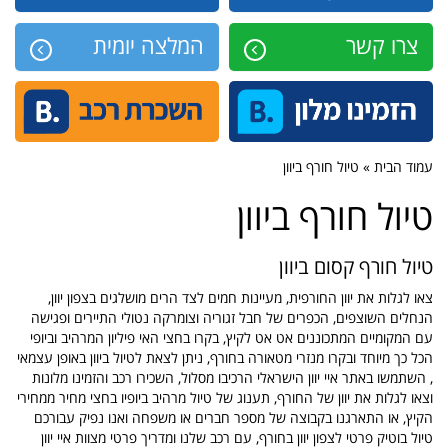
צרו קשר
המלצה יומית
עמוד הבית » טיול חורף ביוון
טיול חורף ביוון
טיול חורף קסום ביוון
צאו לגלות את יוון החורפית, מעיינות חמים לצד הרים מושלגים בצפון יוון,
הנחלים השוצפים, הכפרים של חבל זגוריה וצומרקה נטולי התיירים ופגישה
עם המקומיים המתכוננים אט אט לקיץ, בקרו בחצי האי פיליון המרהיב וביופי
הכל כך מיוחד ובקרו מנזרי מטאורה בחורף, ניתן לצאת לטיול ביוון באופן עצמאי
, השתמשו באתר איי יוון הישראלי הרכיבו מסלול, השכירו רכב והזמינו מלונות
וצאו לגלות את יוון של החורף, תענוג של טיול מרהיב ביופיו בחצי מחיר ממחירי
הקיץ, או התארגנו בקבוצה של מספר חברים או משפחה ואנו נפיק עבורכם
טיול בוטיק פרטי לצפון יוון בחורף, עם רכב שלנו ומדריך פרטי מצוות איי יוון