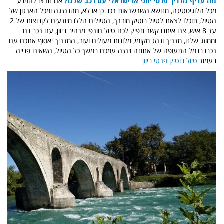
מה עדיף מדריך פרטי יווני או ישראלי עם רכב שלנו?
אם תרצו להמנע
מכל הלוגיסטיגה, מנושא השרשראות רכב כן או לא, מהנהיגה ומכל הארגון של
הטיול, תוכלו לצאת לטיול בוטיק מודרך, הטיולים הללו מיודעים לקבוצות של 2
עד 8 איש, צרו איתנו קשר ונפיק לכם טיול חורפי מרהיב ביוון, עם רכב נח
וממוזג שלנו, מדריך ונהג מקומי, מלונות מעולים ועוד, המדריך יאסוף אתכם עם
רכבו בנמל התעופה של אתונה ויהיה עמכם במשך כל הטיול, השאירו פנייה
בעמוד
טיול בוטיק פרטי ביוון