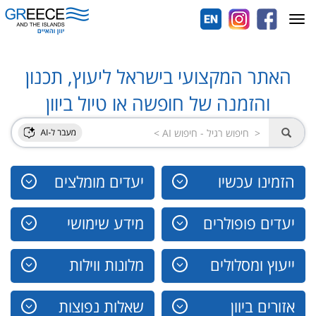
Toggle
navigation
האתר המקצועי בישראל ליעוץ, תכנון
והזמנה של חופשה או טיול ביוון
הזמינו עכשיו
יעדים מומלצים
יעדים פופולרים
מידע שימושי
ייעוץ ומסלולים
מלונות ווילות
אזורים ביוון
שאלות נפוצות