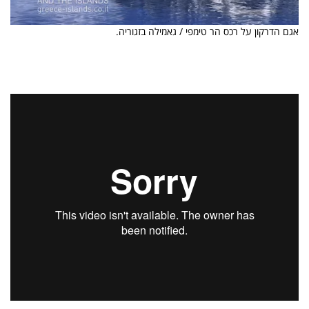
אגם הדרקון על רכס הר טימפי / גאמילה בזגוריה.