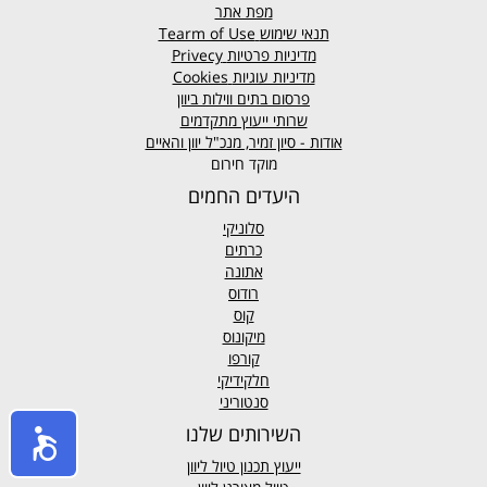
מפת אתר
תנאי שימוש
Tearm of Use
מדיניות פרטיות
Privecy
מדיניות עוגיות
Cookies
פרסום בתים ווילות ביוון
שרותי ייעוץ מתקדמים
אודות - סיון זמיר, מנכ"ל יוון והאיים
מוקד חירום
היעדים החמים
סלוניקי
כרתים
אתונה
רודוס
קוס
מיקונוס
קורפו
חלקידיקי
סנטוריני
השירותים שלנו
ייעוץ תכנון טיול ליוון