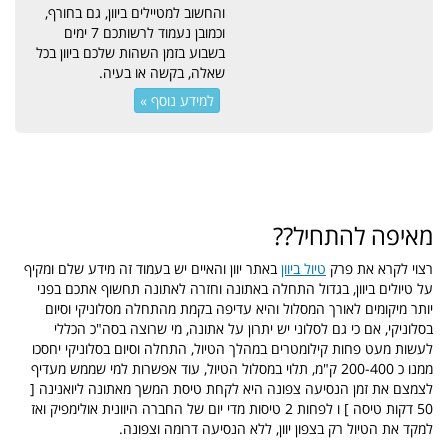
והחשוב למטיילים ביוון, גם בחורף,
וכמובן נעמוד לרשותכם 7 ימים
בשבוע בזמן השהות שלכם ביוון בכל
שאלה, בקשה או בעיה.
למידע נוסף »
מאיפה להתחיל??
רצוי לקרא את פרק
טיול ביוון
באתר יוון והאיים יש בעמוד זה מידע שלם ומקיף
על טיולים ביוון, בגדול התחלה באתונה וחזרה לאתונה תחשוף אתכם בפני
יותר מיקומים לאורך המסלול והיא עדיפה בקמת מהתחלה מסלוניקי וסיום
בסלוניקי, אם כי גם לסלוני יש יתרון על אתונה, מי שרוצה בסה"כ הכללי
לעשות מעט פחות קילומטרים במהלך הטיול, התחלה וסיום בסלוניקי יחסכו
ממנו כ 200-400 ק"מ, תלוי במסלול הטיול, עוד אפשרות למי שממש מעדיף
לצמצם את זמן הנסיעה צפונה היא לקחת טיסת המשך מאתונה ליואנינה [
50 דקות טיסה ] ו לפחות 2 טיסות מדי יום של החברה היוונית אולימפיק ואז
למקד את הטיול רק בצפון יוון, ללא הנסיעה דרומה וצפונה.