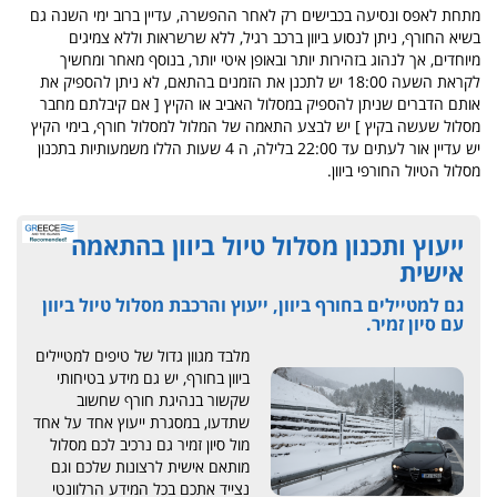
מתחת לאפס ונסיעה בכבישים רק לאחר ההפשרה, עדיין ברוב ימי השנה גם
בשיא החורף, ניתן לנסוע ביוון ברכב רגיל, ללא שרשראות וללא צמיגים
מיוחדים, אך לנהוג בזהירות יותר ובאופן איטי יותר, בנוסף מאחר ומחשיך
לקראת השעה 18:00 יש לתכנן את הזמנים בהתאם, לא ניתן להספיק את
אותם הדברים שניתן להספיק במסלול האביב או הקיץ [ אם קיבלתם מחבר
מסלול שעשה בקיץ ] יש לבצע התאמה של המלול למסלול חורף, בימי הקיץ
יש עדיין אור לעתים עד 22:00 בלילה, ה 4 שעות הללו משמעותיות בתכנון
מסלול הטיול החורפי ביוון.
ייעוץ ותכנון מסלול טיול ביוון בהתאמה
אישית
גם למטיילים בחורף ביוון, ייעוץ והרכבת מסלול טיול ביוון
עם סיון זמיר.
מלבד מגוון גדול של טיפים למטיילים
ביוון בחורף, יש גם מידע בטיחותי
שקשור בנהיגת חורף שחשוב
שתדעו, במסגרת ייעוץ אחד על אחד
מול סיון זמיר גם נרכיב לכם מסלול
מותאם אישית לרצונות שלכם וגם
נצייד אתכם בכל המידע הרלוונטי