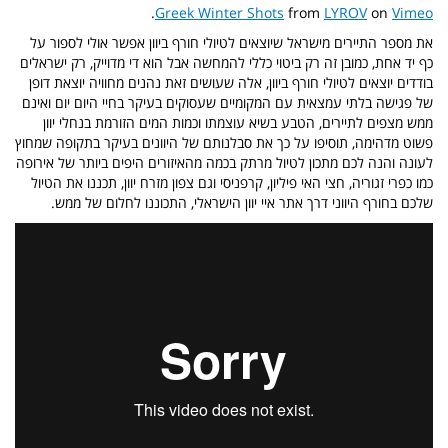
.
Greek Winter Shots
from
LYROV
on
Vimeo
את מספר התיירים מישראל שיוצאים לטיולי חורף ביוון אפשר אולי לספור על
כף יד אחת, כמובן זה רק ביטוי כללי להמחשה אבל הוא די מדוייק, רק ישראלים
בודדים יוצאים לטיולי חורף ביוון, אלה שעושים זאת נהנים מחוויה יוצאת דופן
של פגישה בלתי עמצאית עם המקומיים שעסוקים בעיקר בחיי היום יום ואינם
ממש מצפים לתיירים, הטבע בשיא עוצמתו וכמות המים הזורמת בנחלי יוון
פשוט מדהימה, תוסיפו על כך את סבלנותם של היוונים בעיקר בתקופה שמחוץ
לעונה והנה לכם מתכון לטיול מרתק בכמה מהאיזורים היפים ביותר של אירופה
כמו כפרי זגוריה, חצי האי פיליון, קרפניסי וגם צפון מזרח יוון, תכננו את הטיול
שלכם בחורף היווני דרך אתר איי יוון הישראלי, התכוננו לחלום של ממש.