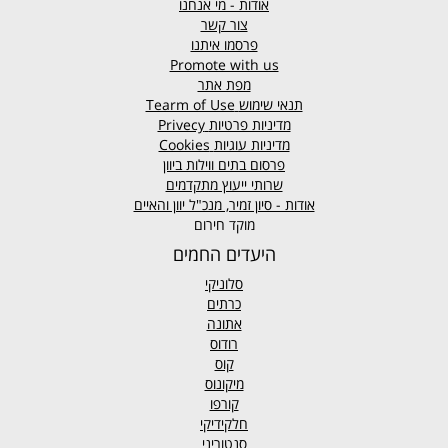
אודות - מי אנחנו
צור קשר
פרסמו איתנו
Promote with us
מפת אתר
תנאי שימוש
Tearm of Use
מדיניות פרטיות
Privecy
מדיניות עוגיות
Cookies
פרסום בתים ווילות ביוון
שרותי ייעוץ מתקדמים
אודות - סיון זמיר, מנכ"ל יוון והאיים
מוקד חירום
היעדים החמים
סלוניקי
כרתים
אתונה
רודוס
קוס
מיקונוס
קורפו
חלקידיקי
סנטוריני