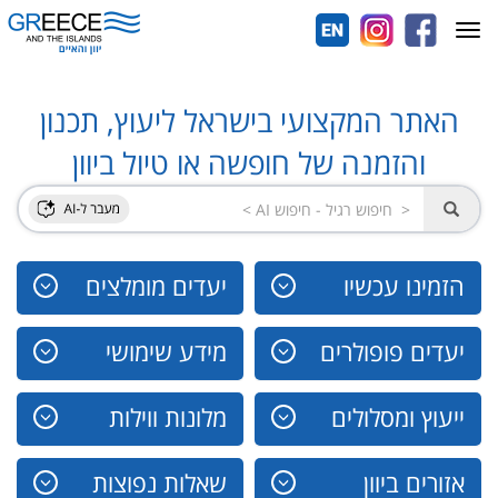
Toggle
navigation
האתר המקצועי בישראל ליעוץ, תכנון
והזמנה של חופשה או טיול ביוון
הזמינו עכשיו
יעדים מומלצים
יעדים פופולרים
מידע שימושי
ייעוץ ומסלולים
מלונות ווילות
אזורים ביוון
שאלות נפוצות