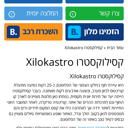
צרו קשר
המלצה יומית
עמוד הבית » קסילוקסטרו Xilokastro
קסילוקסטרו Xilokastro
קסילוקסטרו Xilokastro
היא עיירת חוף בחלקו הצפוני של הפלופונס, כ-25 דקות נסיעה מתעלת
קורינטוס לכיוון מערב, וכשעה וארבעים דקות מאתונה. בעבר קסילוקסטרו
הייתה יעד של תירות יוונית מקומית, נפתחו כאן מלונות מצויינים לאורך קו
החוף וגם למרגלות ההרים של איזור, קורינטיה טריקלה, לאחר המשבר היווני
התיירות לאיזור ירדה אך לאחרונה גילו את קסם המקום תיירים זרים והם
מטפטפים לכאן בקצב הולך וגדל, האיזור שופע באפשרויות טיולים ומצויין גם
כבסיס לטיול כוכב באיזור זה של הפלופונס.
המגיעים ל
טריקלה קורינתיאס
, איזור הררי כפרי שישראלים נחשפו אליו