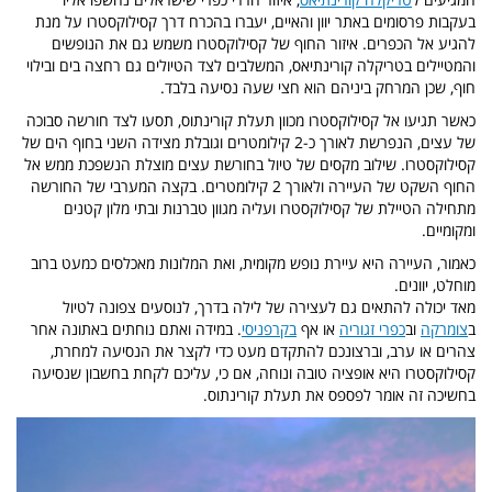
בעקבות פרסומים באתר יוון והאיים, יעברו בהכרח דרך קסילוקסטרו על מנת
להגיע אל הכפרים. איזור החוף של קסילוקסטרו משמש גם את הנופשים
והמטיילים בטריקלה קורינתיאס, המשלבים לצד הטיולים גם רחצה בים ובילוי
חוף, שכן המרחק ביניהם הוא חצי שעה נסיעה בלבד.
כאשר תגיעו אל קסילוקסטרו מכוון תעלת קורינתוס, תסעו לצד חורשה סבוכה
של עצים, הנפרשת לאורך כ-2 קילומטרים וגובלת מצידה השני בחוף הים של
קסילוקסטרו. שילוב מקסים של טיול בחורשת עצים מוצלת הנשפכת ממש אל
החוף השקט של העיירה ולאורך 2 קילומטרים. בקצה המערבי של החורשה
מתחילה הטיילת של קסילוקסטרו ועליה מגוון טברנות ובתי מלון קטנים
ומקומיים.
כאמור, העיירה היא עיירת נופש מקומית, ואת המלונות מאכלסים כמעט ברוב
מוחלט, יוונים.
מאד יכולה להתאים גם לעצירה של לילה בדרך, לנוסעים צפונה לטיול
ב
צומרקה
וב
כפרי זגוריה
או אף
בקרפניסי
. במידה ואתם נוחתים באתונה אחר
צהרים או ערב, וברצונכם להתקדם מעט כדי לקצר את הנסיעה למחרת,
קסילוקסטרו היא אופציה טובה ונוחה, אם כי, עליכם לקחת בחשבון שנסיעה
בחשיכה זה אומר לפספס את תעלת קורינתוס.