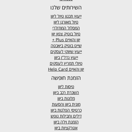
השירותים שלנו
ייעוץ תכנון טיול ליוון
טיול מאורגן ליוון
המסלול המודולרי
טיול בוטיק צפון יוון
יוון והאיים
Plus +
שייט בוטיק ביאכטה
ייעוץ שיווקי לעסקים
ייעוץ נדל"ן ביוון
טיולי תמריץ לעסקים
יוון והאיים Help Card
הזמנת חופשה
טיסות ליוון
השכרת רכב ביוון
מלונות ביוון
מונית ביוון
והסעות
כרטיסי הפלגות ביוון
דילים וחבילות נופש
הזמנת וילה ביוון
אטרקציות ביוון