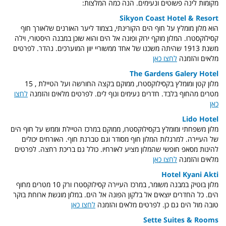
מקומות לינה פשוטים ונעימים. הנה כמה המלצות:
Sikyon Coast Hotel & Resort
הוא מלון מומלץ על חוף הים הקורינתי, בצמוד ליער האורנים שלאורך חוף
קסילוקסטרו. המלון מוקף ירוק ופונה אל הים והוא שוכן במבנה היסטורי, וילה
משנת 1913 שהיתה משכנו של אחד ממשוריי יוון המוערכים. נהדר. לפרטים
מלאים והזמנה
לחצו כאן
The Gardens Galery Hotel
מלון קטן ומומלץ בקסילוקסטרו, ממוקם בקצה החורשה ועל הטיילת , 15
מטרים מהחוף בלבד. חדרים נעימים ונוף לים. לפרטים מלאים והזמנה
לחצו
כאן
Lido Hotel
מלון משפחתי ומומלץ בקסילוקסטרו, ממוקם במרכז הטיילת וממש על חוף הים
של העיירה. למרגלות המלון חוף מסודר וגם טברנת חוף. האורחים יכולים
להינות מסאפ חופשי שהמלון מציע לאורחיו. כולל גם בריכת רחצה. לפרטים
מלאים והזמנה
לחצו כאן
Hotel Kyani Akti
מלון בוטיק במבנה משומר, במרכז העיירה קסילוקסטרו ורק 10 מטרים מחוף
הים. כל החדרים יוצאים אל בלקון הפונה אל הים. במלון מוגשת ארוחת בוקר
טובה מול הים גם כן. לפרטים מלאים והזמנה
לחצו כאן
Sette Suites & Rooms