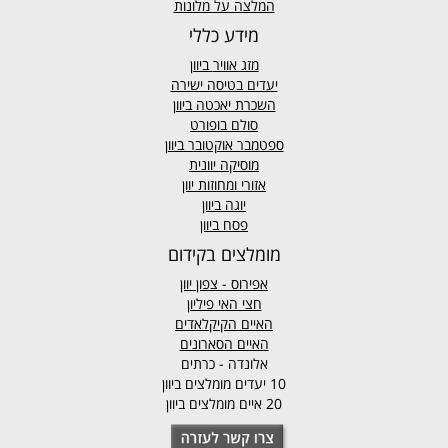
המלצה על מלונות
מידע כללי
מזג אוויר
ביוון
יעדים בטיסה ישירה
השכרת יאכטה ביוון
סולם בופורט
ספטמבר אוקטובר ביוון
מוסיקה יוונית
אזורי ומחוזות יוון
יוגה ביוון
פסח ביוון
מומלצים בקידום
אפירוס
- צפון יוון
חצי האי פיליון
האיים הקיקלאדים
האיים הסארונים
אלונדה - כרתים
10 יעדים מומלצים ביוון
20 איים מומלצים ביוון