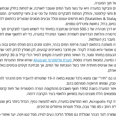
אל תוך המערה.
 והביקור במערה היא על גשר מעל המים שעובר לאורכה, או לפחות בחלק שנחש
בשטח כולל של כ-8 וחצי קילומטר, והחלק הפתוח למבקרים נמתח על פנ
והזקיפים (Stalatites & Stalagmites) הוא מרשים ועצום וכולל צבעים מגוונים שנוצרים בהת
יום, ברזל, נחושת ומינרלים נוספים.
הכניסה למערה היא דרך מנהרה של כ-500 מטרים שנחצבה במיוחד כדי לשמש מעבר למבקרי
טורה והלחות הנדרשים לשמירת האוצר המינרלי במערה, כדי לא לחשוף אותו לתנ
בר בין העולמות.
משתנה בהתאם לעונה וזרימת המים בנהר, ויתכנו זמנים בהם מפלס המים גבוה במ
 אפשרי והיא סגורה לקהל. אין מדובר בתאריכים קבועים, לכן מומלץ לבדוק לפני שמ
אל דאגה, גם אם הגעתם במיוחד וסג
ה נסיעה, נמצאת מערה נוספת,
מערת אליסתרטי Alistrati
שהיא אחת המערות המרש
ו את אגיטיס מיוחדת יותר בשל הנוכחות של המים, אך מבחינת זקיפים ונטיפים באל
ארת).
במערת אגיטיס ישנו גם "חדר" שבו נמצא גלגל שנוצא במאה ה-19 שמטרתו להע
טבק, שמחוז תראקיה מפורסם בהם.
מחקר שהתחיל באיזור המערה בשנת 1992 חשף מאובנים מהתקופה הפרה היסטורית של חיות
הממצאים הללו מוצגים כעת במוזיאון הלאומי בעיר הקרובה דרמה.
"חדר" נוסף במערה קרוי Acropolis, הוא המרשים במערה, והוא למעשה נטיף, הגדול ביותר בי
רה לצד הנהר שכוללת גם מסלול הליכה נעים לצידו, מפל קטן ויפה, יער ואיזורי פ