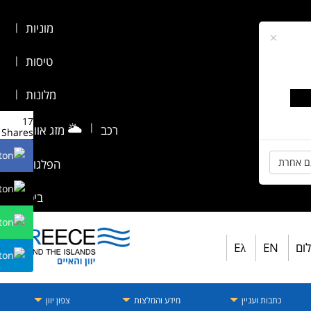
מוניות
|
×
טיסות
|
מלונות
|
17
🌥️
|
רכב
מזג אוויר
|
Shares
ם אחרת
הפלגות
|
ביטוח
לום
EN
Eλ
כתבות ועניין
מידע והמלצות
צפון יוון