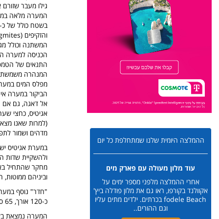
גילו מעבר שזורם 
המערה מלאה במים
המשתנה וכולל מגנז
התנאים של הטמפר
המנהרה משמשת מע
מפלס המים במערה 
הביקור במערה אינו
אגיטיס, כחצי שע
(למרות שאנו מצאנ
מדהים ושמור לתפ
ההמלצה היומית שלנו שמתחלפת כל יום
ולהשקיית שדות ה
עוד מלון מעולה עם פארק מים
וביניהם ממוטות, 
אחרי ההמלצה מלפני מספר ימים על
אקוולנד בקורפו, ראו גם את מלון פודלה ביץ'
fodele Beach בכרתים. ילדים מתים עליו
כ-120 אורך, 65 ס"מ רוחב ו-45 סמ" גובה, וכולל תצורות ופיתולים מרהיבים.
וגם ההורים..
המערה נמצאת בשמו