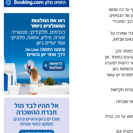
ף עד כה שהוא
י ש-2 וחצי קילומטרים. המגוון של הנטיפים
אם להרכב המינרלי
ם תוך כדי שמירה על
אים שבחוץ,
יוחד ולכן
גיעים במיוחד. אך
ור, כל האיזור מחוץ למערה מקסים לטיול רגלי קליל וכ-30 קילומטר דרומית למערת
ימות ביוון
יסתרטי יש עושר
ביר מים מהנהר למטרות חקלאות
 קדומות שנכחדו
וון שנמצא עד כה, גודלו
יקניק וגם