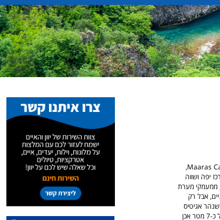
מערת הנטיפים Aggitis ונהר אגיטיס שוכנים במחוז תראקיה בצפון מזרח יוון. המערה נקראית גם Maaras Cave,
ז יפה ושווה
, ממעמקי מערת
195 על ידי זוג חוקרים יווניים, אבל רק
מטרים. החוקרים סבורים שנהר אגיטיס
חדר דרך המערה, ועל מנת לאשר סברה זאת הם החליטו לצלול לעומק הנביעה של הנהר ובעומק של כ-7 מטר אכן