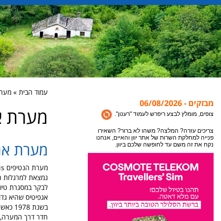
עמוד הבית » מערת אגיטיס
מבזקים - 06/08/2026
מערת אגיטיס 
אתר יוון והאיים מתעדכן במידע חדש כל הזמן, לקבלת
המידע העדכני ביותר לעמוד בו אתם נמצאים או
צופים, מומלץ לבצע ריפרש לעמוד "רענון".
מערת אגיטיס ave
צריכים עזרה? המלצה? משהו לא ברור? השאירו
פנייה למחלקת השרות של אתר יוון והאיים, אנחנו
נקח את זה משם עד לחופשה שלכם ביוון.
נמצאת למרגלות הר Falakro, כ-20 קילומטר צפונית מער
לבקר במסגרת טיול