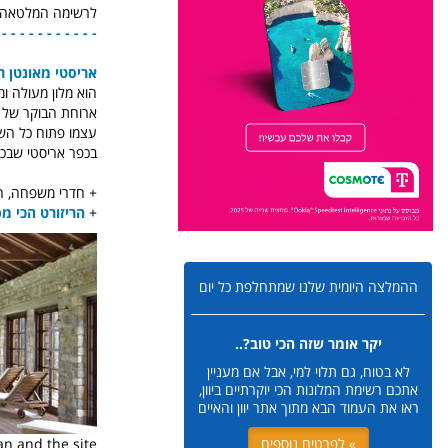
לרשימה המלטאה של
- - - - - - - - - - --
אריסטי מאונטן רי
הוא מלון מעולה ו
ארוחת הבוקר של א
עצמו פתוח כל השנ
בכפר אריסטי שבכפר
+ חדרי משפחה, חדר
+
הריזורט הכי מפ
ההמלצה היומית שלנו שמתחלפת כל יום
יקר אומר שזה הכי טוב?..
לא בטוח, גם תלוי למי, אבל אם מעניין
אתכם רשימת המלונות הכי יוקרתיים ביוון,
ראו את העמוד הבא מתוך אתר יוון והאיים
an and the site
» לפרטים נוספים