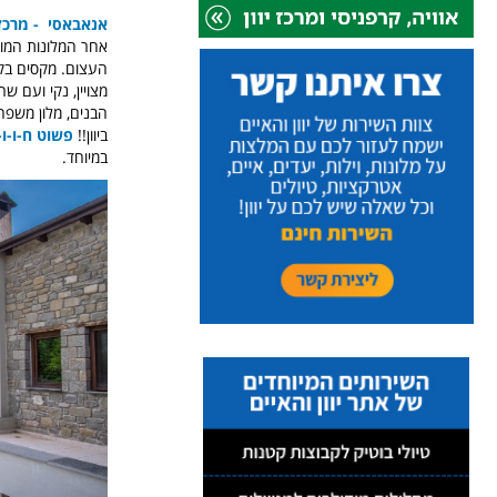
אנאבאסי - מרכז
העצום. מקסים בקי
מצויין, נקי ועם ש
הבנים, מלון משפחתי
ביוון!!
פשוט ח-ו-ו-
במיוחד.