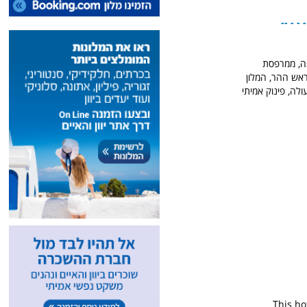
- - - - 
מה, ממרפסת
אש ההר, המלון
לה, פינוק אמיתי
This ho