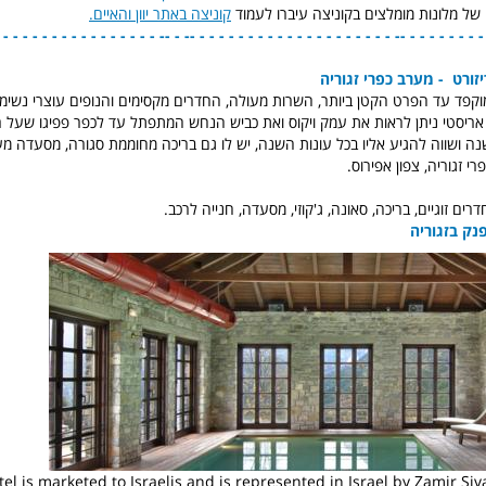
 מלונות מומלצים בקוניצה עיברו לעמוד
קוניצה באתר יוון והאיים.
- - - - - - - - - - - - - - - -- - - - - - - - - - - - - - - - - - - - - -- - -- - - - - - - - - - 
זורט - מערב כפרי זגוריה
מוקפד עד הפרט הקטן ביותר, השרות מעולה, החדרים מקסימים והנופים עוצרי נשי
ריסטי ניתן לראות את עמק ויקוס ואת כביש הנחש המתפתל עד לכפר פפיגו שעל ר
ה ושווה להגיע אליו בכל עונות השנה, יש לו גם בריכה מחוממת סגורה, מסעדה מעו
י זגוריה, צפון אפירוס.
ים זוגיים, בריכה, סאונה, ג'קוזי, מסעדה, חנייה לרכב.
נק בזגוריה
tel is marketed to Israelis and is represented in Israel by Zamir Siv