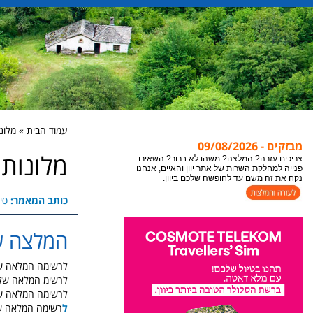
עמוד הבית » מלונ
אתר יוון והאיים מתעדכן במידע חדש כל הזמן, לקבלת
מבזקים - 09/08/2026
המידע העדכני ביותר לעמוד בו אתם נמצאים או
מלונות 
צופים, מומלץ לבצע ריפרש לעמוד "רענון".
צריכים עזרה? המלצה? משהו לא ברור? השאירו
פנייה למחלקת השרות של אתר יוון והאיים, אנחנו
כותב המאמר:
סיו
נקח את זה משם עד לחופשה שלכם ביוון.
המלצה על
לרשימה המלאה של 
לרשימ המלאה של מ
לרשימה המלאה של 
ל
רשימה המלאה של 