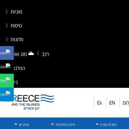
מוניות
|
טיסות
|
מלונות
|
🌥️
|
רכב
מזג אוויר
|
הפלגות
|
ביטוח
לום
EN
Eλ
כתבות ועניין
מידע והמלצות
צפון יוון