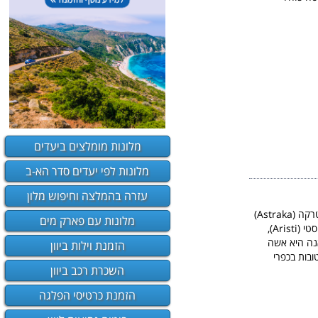
מלונות מומלצים ביעדים
מלונות לפי יעדים סדר הא-ב
עזרה בהמלצה וחיפוש מלון
(Artsistas Houses) מציע בתי מגורים מקומיים מסוגננים מהם נשקף נוף מרהיב של פסגות הרי אסטרקה (Astraka)
מלונות עם פארק מים
ושל הפארק הלאומי של זאגורוכוריה (Zagorochoria). הוא ממוקם במערב זאגורי (Zagori), בכפר אריסטי (Aristi),
אנה היא אשה
הזמנת וילות ביוון
בות בכפרי
השכרת רכב ביוון
הזמנת כרטיסי הפלגה