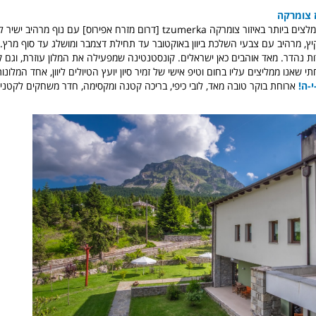
 צומרקה
אחר המלונות המומלצים ביותר באיזור צומרקה tzumerka [דרום מזרח אפירוס] עם נוף 
ץ, מרהיב עם צבעי השלכת ביוון באוקטובר עד תחילת דצמבר ומושלג עד סוף מרץ. 
רות נהדר. מאד אוהבים כאן ישראלים. קונסטנטינה שמפעילה את המלון עוזרת, וגם קר
 שאנו ממליצים עליו בחום וטיפ אישי של זמיר סיון יועץ הטיולים ליוון, אחד המלונות
י-ה!
ארוחת בוקר טובה מאד, לובי כיפי, בריכה קטנה ומקסימה, חדר משחקים לקטנים