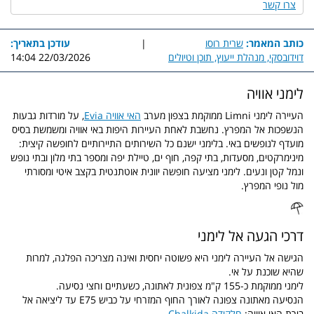
צרו קשר
כותב המאמר:
שרית רוסו
|
עודכן בתאריך:
דוידובסקי, מנהלת ייעוץ, תוכן וטיולים
22/03/2026 14:04
לימני אוויה
העיירה לימני Limni ממוקמת בצפון מערב
האי אוויה Evia
, על מורדות גבעות
הנשפכות אל המפרץ. נחשבת לאחת העיירות היפות באי אוויה ומשמשת בסיס
מועדף לנופשים באי. בלימני ישנם כל השירותים התיירותיים לחופשה קיצית:
מינימרקטים, מסעדות, בתי קפה, חוף ים, טיילת יפה ומספר בתי מלון ובתי נופש
ונמל קטן ונעים. לימני מציעה חופשה יוונית אוטתנטית בקצב איטי ומסורתי
מול נופי המפרץ.
דרכי הגעה אל לימני
הגישה אל העיירה לימני היא פשוטה יחסית ואינה מצריכה הפלגה, למרות
שהיא שוכנת על אי.
לימני ממוקמת כ-155 ק"מ צפונית לאתונה, כשעתיים וחצי נסיעה.
הנסיעה מאתונה צפונה לאורך החוף המזרחי על כביש E75 עד ליציאה אל
בירת האי אוויה:
חלקידה Chalkida
.