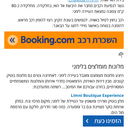
גשר לנסיעת רכבים מחבר את היבשת אל האי, בחלקידה. מחלקידה כ-80
ק"מ צפונה נמצאת העיירה לימני.
רכב נחוץ לטיול באוויה. לנופשים בעונת הקיץ, רצוי להזמין רכב מראש.
להזמנה בטוחה באישור מיידי לחצו על הבאנר:
מלונות מומלצים בלימני
היצע מלונות מצומצם ומוגבל בעיירה לימני. לאחרונה צצים גם מלונות בוטיק
קטנים. מבין דירות האירוח, הדומאטיה (חדרי אירוח) והמלונות המשפחתיים
המסורתיים, בחרנו עבורכם את המיטב... רשימה מתעדכנת:
Limni Boutique Experience
מלון בוטיק מודרני ומשופץ על הטיילת של לימני, מיקום מרכזי ונח. במלון
ארוחת בוקר מצויינת וגם בר ומסעדה. כמה סוגי חדרים, חלקם עם מרפסת
מול הים.