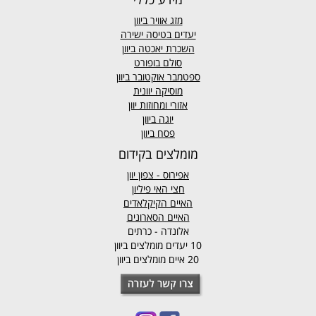
מזג אוויר
ביוון
יעדים בטיסה ישירה
השכרת יאכטה ביוון
סולם בופורט
ספטמבר אוקטובר ביוון
מוסיקה יוונית
אזורי ומחוזות יוון
יוגה ביוון
פסח ביוון
מומלצים בקידום
אפירוס
- צפון יוון
חצי האי פיליון
האיים הקיקלאדים
האיים הסארונים
אלונדה - כרתים
10 יעדים מומלצים ביוון
20 איים מומלצים ביוון