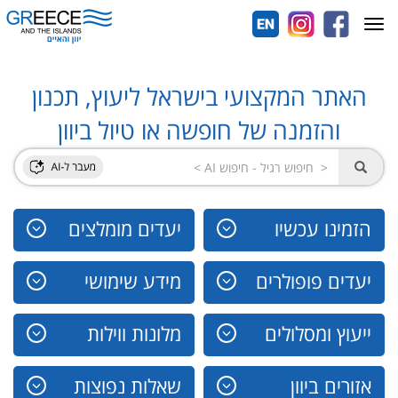
Toggle
navigation
האתר המקצועי בישראל ליעוץ, תכנון
והזמנה של חופשה או טיול ביוון
הזמינו עכשיו
יעדים מומלצים
יעדים פופולרים
מידע שימושי
ייעוץ ומסלולים
מלונות ווילות
אזורים ביוון
שאלות נפוצות