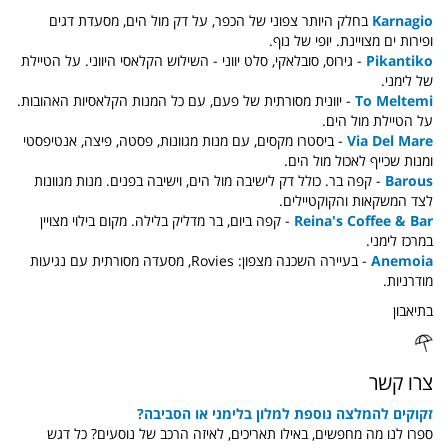
Karnagio
בחלק היותר צפוני של הכפר, על דק מול הים, מסעדת דגים
ופירות ים מצויינת. יופי של נוף.
Pikantiko
- גירוס, סובלאקי, סלט יווני - השילוש הקלאסי היווני. על הטיילת
של לימני.
To Meltemi
- יוונית מסורתית של פעם, עם כל המנות הקלאסיות האהובות.
על הטיילת מול הים.
Via Del Mare
- ביסטרו מקסים, עם מנות מגוונות, פסטה, פיצה, אנטיפסטי
ומנות שכייף לאכול מול הים.
Barous
- קפה בר. כולל דק לישיבה מול הים, וישיבה בפנים. מנות מגוונות
לצד המשקאות והקוקטיילים.
Reina's Coffee & Bar
- קפה ביום, בר מדליק בלילה. מקום בילוי מצויין
במרכז לימני.
Anemoia
- בעיירה השכנה מצפון: Rovies, מסעדה מסורתית עם נגיעות
מודרניות.
בתיאבון
צרו קשר
זקוקים להמלצה נוספת למלון בלימני או הסביבה?
ספרו לנו מה מחפשים, באילו תאריכים, לאיזה הרכב של נוסעים? כל דגש