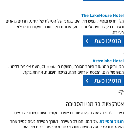
.
The LakeHouse Hotel
מלון חדש ובוטיקי. ממש מול הים, במרכז של הטיילת של לימני. חדרים מוארים
ונעימים בעיצוב מינימליסטי ורגוע. ארוחת בוקר טובה. מיקום נח לבילוי
בעיירה.
.
Astrolabe Hotel
מלון ותיק מהג'אנר היותר מסורתי, ממוקם ב-Chronia, מעט צפונית ללימני.
ממש מול הים. הכנסת אורחים חמה, בריכה חיצונית, ארוחת בוקר.
אטרקציות בלימני והסביבה
כאמור, לימני מציעה חופשה יוונית באווירה מקומית ואותנטית ובקצב איטי.
הנמל והטיילת
של לימני הם לב העיירה. לאורך הטיילת נעים לטייל אחר
הצהרים ובערב. פה תמצאו מגוון טברנות ובתי קפה וברים מול הים.