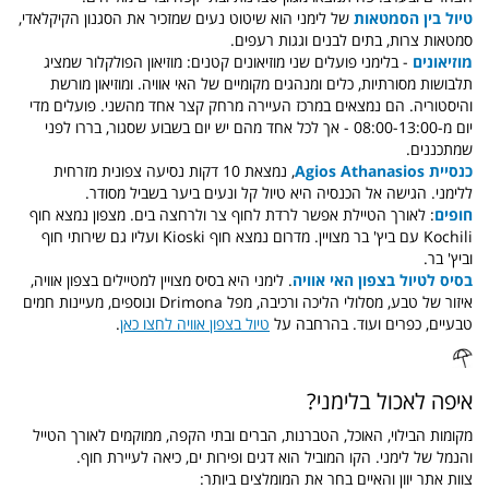
טיול בין הסמטאות
של לימני הוא שיטוט נעים שמזכיר את הסגנון הקיקלאדי,
סמטאות צרות, בתים לבנים וגגות רעפים.
מוזיאונים
- בלימני פועלים שני מוזיאונים קטנים: מוזיאון הפולקלור שמציג
תלבושות מסורתיות, כלים ומנהגים מקומיים של האי אוויה. ומוזיאון מורשת
והיסטוריה. הם נמצאים במרכז העיירה מרחק קצר אחד מהשני. פועלים מדי
יום מ-08:00-13:00 - אך לכל אחד מהם יש יום בשבוע שסגור, בררו לפני
שמתכננים.
כנסיית Agios Athanasios
, נמצאת 10 דקות נסיעה צפונית מזרחית
ללימני. הגישה אל הכנסיה היא טיול קל ונעים ביער בשביל מסודר.
חופים
: לאורך הטיילת אפשר לרדת לחוף צר ולרחצה בים. מצפון נמצא חוף
Kochili עם ביץ' בר מצויין. מדרום נמצא חוף Kioski ועליו גם שירותי חוף
וביץ' בר.
בסיס לטיול בצפון האי אוויה
. לימני היא בסיס מצויין למטיילים בצפון אוויה,
איזור של טבע, מסלולי הליכה ורכיבה, מפל Drimona ונוספים, מעיינות חמים
טבעיים, כפרים ועוד. בהרחבה על
טיול בצפון אוויה לחצו כאן
.
איפה לאכול בלימני?
מקומות הבילוי, האוכל, הטברנות, הברים ובתי הקפה, ממוקמים לאורך הטייל
והנמל של לימני. הקו המוביל הוא דגים ופירות ים, כיאה לעיירת חוף.
צוות אתר יוון והאיים בחר את המומלצים ביותר: