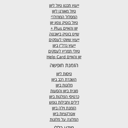
ייעוץ תכנון טיול ליוון
טיול מאורגן ליוון
המסלול המודולרי
טיול בוטיק צפון יוון
יוון והאיים
Plus +
שייט בוטיק ביאכטה
ייעוץ שיווקי לעסקים
ייעוץ נדל"ן ביוון
טיולי תמריץ לעסקים
יוון והאיים Help Card
הזמנת חופשה
טיסות ליוון
השכרת רכב ביוון
מלונות ביוון
מונית ביוון
והסעות
כרטיסי הפלגות ביוון
דילים וחבילות נופש
הזמנת וילה ביוון
אטרקציות ביוון
המלצה על מלונות
מידע כללי