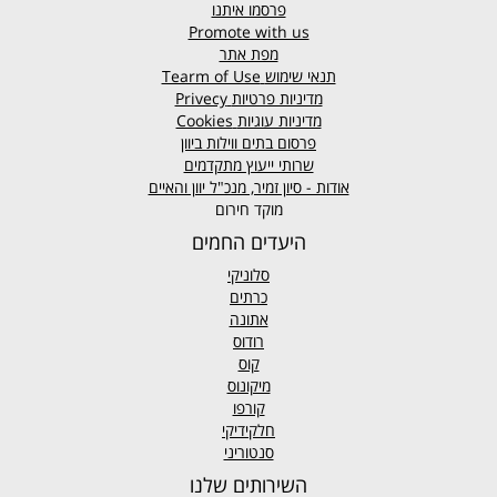
פרסמו איתנו
Promote with us
מפת אתר
תנאי שימוש
Tearm of Use
מדיניות פרטיות
Privecy
מדיניות עוגיות
Cookies
פרסום בתים ווילות ביוון
שרותי ייעוץ מתקדמים
אודות - סיון זמיר, מנכ"ל יוון והאיים
מוקד חירום
היעדים החמים
סלוניקי
כרתים
אתונה
רודוס
קוס
מיקונוס
קורפו
חלקידיקי
סנטוריני
השירותים שלנו