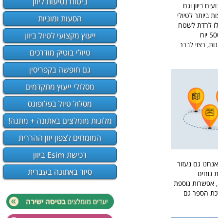
ביטוח נסיעות ליוון
עים ביוון וגם
ת ביותר לטיולי
הסעות ומוניות
כלו לרדת לשטח
ייעוץ מקצועי לטיול ביוון
עלות השכרת אופנוע ביוון נעה סביב 500-800 יורו
ות, רצוי לברר
טיולי בוטיק מודרכים
גם חופשה בקפריסין
מסלולי ייעוץ מתקדמים
מסלול טיול בפלופונס
מלונות מומלצים באתונה + מתנה!
המומחים לצפון יוון ההררית
רכישת Esim ביוון
אנחנו גם נעזור
סיור באתונה בעברית
 נוחים
ם, אפשרות נוספת
רכת הספר גם