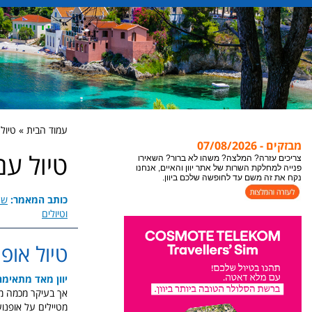
עמוד הבית » טיול ע
מבזקים - 07/08/2026
טיול עם 
אתר יוון והאיים מתעדכן במידע חדש כל הזמן, לקבלת
המידע העדכני ביותר לעמוד בו אתם נמצאים או
צופים, מומלץ לבצע ריפרש לעמוד "רענון".
כותב המאמר:
שר
וטיולים
צריכים עזרה? המלצה? משהו לא ברור? השאירו
פנייה למחלקת השרות של אתר יוון והאיים, אנחנו
נקח את זה משם עד לחופשה שלכם ביוון.
טיול אופנ
יוון מאד מתאימה
אך בעיקר מכמה מדי
מטיילים על אופנוע