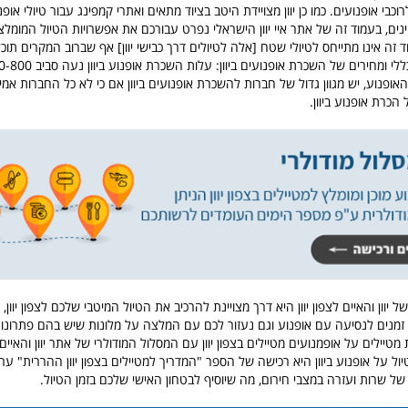
וכבי אופנועים. כמו כן יוון מצויידת היטב בציוד מתאים ואתרי קמפינג עבור טיולי אופנו
ינים, בעמוד זה של אתר איי יוון הישראלי נפרט עבורכם את אפשרויות הטיול המומלצו
מוד זה אינו מתייחס לטיולי שטח [אלה לטיולים דרך כבישי יוון] אף שברוב המקרים תו
ללי ומחירים של השכרת אופנועים ביוון:
האופנוע, יש מגוון גדול של חברות להשכרת אופנועים ביוון אם כי לא כל החברות אמינ
 הכרת אופנוע ביוון.
 יוון והאיים לצפון יוון היא דרך מצויינת להרכיב את הטיול המיטבי שלכם לצפון יוון, 
נים לנסיעה עם אופנוע וגם נעזור לכם עם המלצה על מלונות שיש בהם פתרונות
מטיילים על אופמנועים מטיילים בצפון יוון עם המסלול המודולרי של אתר יוון והאיי
ול על אופנוע ביוון היא רכישה של הספר "המדריך למטיילים בצפון יוון ההררית" ע
ל שרות ועזרה במצבי חירום, מה שיוסיף לבטחון האישי שלכם בזמן הטיול.