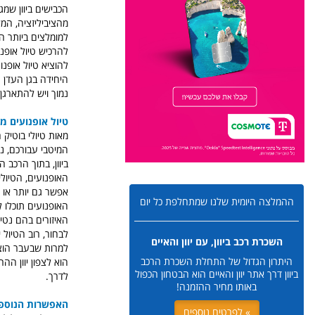
הכבישים ביוון שמ
מהציביליזציה, המל
למומלצים ביותר הם 
להרכיש טיול אופנוע
להוציא טיול אופנוע
היחידה בגן העדן ה
נמוך ויש להתארגן 
טיול אופנועים מ
מאות טיולי בוטיק 
המיטבי עבורכם, נז
ביוון, בתוך הרכב 
אפשר גם יותר או 
ההמלצה היומית שלנו שמתחלפת כל יום
האופנועים תוכלו 
האיזורים בהם נטי
לבחור, רוב הטיול 
השכרת רכב ביוון, עם יוון והאיים
למרות שבעבר הוצאנ
היתרון הגדול של התחלת השכרת הרכב
הוא לצפון יוון הה
ביוון דרך אתר יוון והאיים הוא הבטחון הכפול
לדרך.
באותו מחיר ההזמנה!
האפשרות הנוספ
» לפרטים נוספים