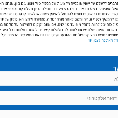
ים ללשלם על ייעוץ או בנייה מקצועית של מסלול טיול אופנועים ביוון, אנחנו מאד 
יול האופנועים שלכם באתונה ולנסוע מערבה תחילה לכיוון תעלת קורינטוס ולאחר 
גשר המיתרים ריו אנטריו ומשם להתחיל להצפין צפונה או לאיזור קרפניסי ו או לאחר 
 להמשיך לכפרי זגוריה ומשם לאיזור מזרח זגוריה, מטאורה ולחצי האי פיליון של יוו
להדרים לאתונה, טיול כזה יכול להיות להחל מ 6 עד 10 ימים. אם אתם זקוקים להמלצה 
 ובשרות החינמי שלנו ישמחו לעזור לכם ולשלוח קישורים להזמנת מלונות בכל היעד
תמשו בטופס המצורף לשליחת ההודעה ופרטו לנו גם את התאריכים הרצויים בכל יע
ל מאתונה לצפון יוון