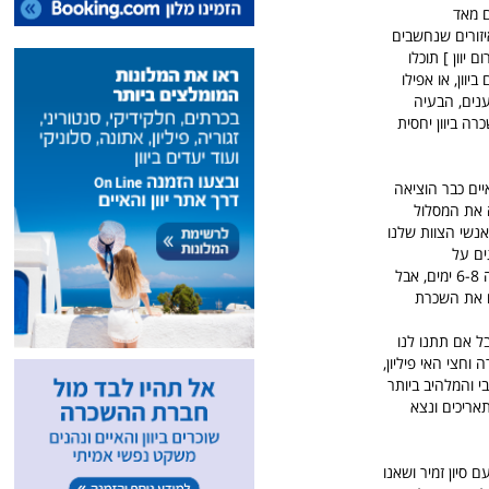
ם מאד
יזורים שנחשבים
 יוון ] תוכלו
יוון, או אפילו
וענים, הבעיה
רה ביוון יחסית
יים כבר הוציאה
נה את המסלול
אנשי הצוות שלנו
ים על
האופנועים, הטיולים הללו יכולים להיות לכל מספר ימים שתבחרו, אנחנו בדרך כלל ממליצים על סביב ה 6-8 ימים, אבל
ם את השכרת
ל אם תתנו לנו
ה וחצי האי פיליון,
י והמלהיב ביותר
תאריכים ונצא
סיון זמיר ושאנו