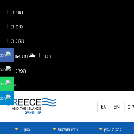
מוניות
|
טיסות
|
מלונות
|
🌥️
|
רכב
מזג אוויר
|
הפלגות
|
ביטוח
לום
EN
Eλ
כתבות ועניין
מידע והמלצות
צפון יוון