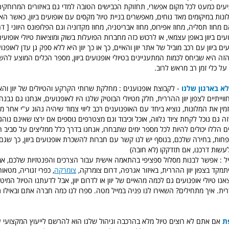
גיעים כמעט לכל מקום אפשרי, תחזוקת הכבישים הטובה למדי גם באיזורים המרוחקי
ונות במיקומים מאד נוחים, מאפשרים בניית טיול מקסים עם אופועים ביוון, כאשר הא
מחוז תסליה, מחוז אפירוס, מחוז אבריטניה, מחוז מקדוניה וגם הפלופונס היווני [ דרום
ים ביוון באופן עצמאי, או לרכוש כזה מחברות הפועלות בשוק ומוציאות טיולי אופועים ב
ים ביוון עם רכב מוביל של אתר יוון והאיים, כך או כך יוון היא ללא ספק גן עדן לאופנ
זה היא שביחס לכמות המתעניינים בטיולי אופנועים ביוון, מספר הכלים המוצע להשכ
על כלי זמן רב מראש לרוב.
לא בארגון שלנו
- לקבוצת אופנוענים : מחלקת שרותי הקרקע והטיולים של יוון והא
חווייתיים לצפון יוון ההררית, חלק מטיולי הבוטיק שלנו היו לאופנועים, אנחנו גם נב
מין את המלונות, נוציא ביחד עם האופנוענים רכב ליווי צמוד שיהיה נהוג ע"י אחר מ
הזה גם נוכל לקחת ציוד נלווה, אוכל וכיבוד וגם מצטרפים נוספים אם ירצו שאינם נוהג
פחות, בחירה שלכם, בנוסף יש לנו קשר עם חברות להשכרת אופנועים ביוון, כך שג
לעשות דרכנו, אם תזדקקו (לא חובה)
יל : אפשר לבנות מסלול ספציפי בהתאמה אישית עבור הצרכים והפנטזיות שלכם, אב
יתמקד בצפון יוון ההררית, באיזור אגרפה, דרום צומרקה,
צומרקה
, כפרי זגוריה, מטאור
ו טיולי אופנועים גם לכמה מהאיים של יוון או לדרום יוון, אבל לדעתנו הטיול המיטב
ררית. איך מתחילים? השאירו לנו פניה במייל מטה. ספרו לנו כמה חברה אתם ובאילו 
ת
אם אתם לא רוצים טיול מלא בהרכבה וניהול שלנו הוא להרשם לייעוץ המקצועי עם 