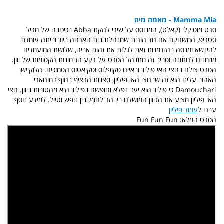
Mamma Mia - מאמה מיה
סרט מוסיקלי (קאלט), המבוסס על שירי להקת Abba בכיכובה של מריל
סטריפ, המשחקת אם חד הורית שמנהלת בית הארחה ביוון וביתה עומדת
להינשא ומנסה בהזדמנות זאת לגלות את זהות אביה, שלושת המועמדים
מוזמנים לחתונה וסביב זה מתנהל הסרט על רקע התמונות הקסומות של יוון.
הסרט צולם בחצי האי פיליון ובאיים סקופלוס וסקיאטוס הסמוכים. הלוקיישן
האהוב עלינו הוא זה שבחצי האי פיליון, סצנות הרציף בחוף דמוחארי
Damouchari כי פיליון הוא יעד נפלא וחופשה בפיליון היא מהטובות ביוון. חצי
האי פיליון מציע את הגיוון המושלם בין הר לחוף, בין נופש וטיול. למידע נוסף
עברו ל
עמוד פיליון
הסרט המלא: Fun Fun Fun