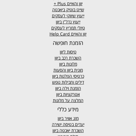
יוון והאיים
Plus +
שייט בוטיק ביאכטה
ייעוץ שיווקי לעסקים
ייעוץ נדל"ן ביוון
טיולי תמריץ לעסקים
יוון והאיים Help Card
הזמנת חופשה
טיסות ליוון
השכרת רכב ביוון
מלונות ביוון
מונית ביוון
והסעות
כרטיסי הפלגות ביוון
דילים וחבילות נופש
הזמנת וילה ביוון
אטרקציות ביוון
המלצה על מלונות
מידע כללי
מזג אוויר
ביוון
יעדים בטיסה ישירה
השכרת יאכטה ביוון