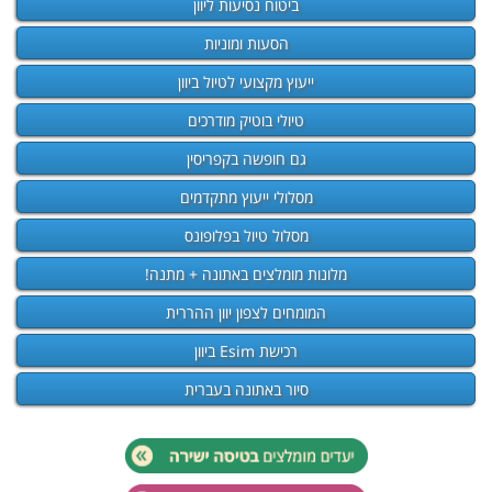
ביטוח נסיעות ליוון
הסעות ומוניות
ייעוץ מקצועי לטיול ביוון
טיולי בוטיק מודרכים
גם חופשה בקפריסין
מסלולי ייעוץ מתקדמים
מסלול טיול בפלופונס
מלונות מומלצים באתונה + מתנה!
המומחים לצפון יוון ההררית
רכישת Esim ביוון
סיור באתונה בעברית