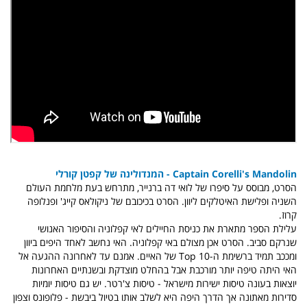
Captain Corelli's Mandolin - המנדולינה של קפטן קורלי
הסרט, מבוסס על סיפרו של לואי דה ברנייר, מתרחש בעת מלחמת העולם
השניה ופלישת האיטלקים ליוון. הסרט בכיכובם של ניקולאס קייג' ופנלופה
קרוז.
עלילת הספר מתארת את כניסת החיילים לאי קפלוניה והסיפור האנושי
שנרקם סביב. הסרט אכן מצולם באי קפלוניה. האי נחשב לאחד היפים ביוון
ומככב תמיד ברשימת ה-Top 10 של האיים. אמנם עד לאחרונה ההגעה אל
האי היתה טיפה יותר מורכבת אבל בהחלט מוצדקת ובשנתיים האחרונות
יוצאות בעונה טיסות ישירות מישראל - טיסות צ'רטר. יש גם טיסות יומיות
סדירות מאתונה אך הדרך היפה היא לשלב אותו בטיול ביבשת - פלופונס וצפון