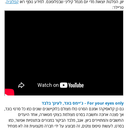
יוון, הפלגות יוצאות מדי יום מנמל קיליני שבפלופונס. למידע נוסף ראו
קפלוניה
.
טריילר:
For your eyes only - ג'יימס בונד, לעינך בלבד
גם כן קלאסיקה! אמנם הסרט כולו מצולם בלוקיישנים שונים כמו כל סרטי בונד,
אך סצנה ארוכה וחשובה בסרט מצולמת בצוקי מטאורה, אחד היעדים
החשובים והמתויירים ביוון. אגב, מלבד הביקור במנזרים ובתצפיות אפשר, כמו
בסרט, לעשות טיפוס צוקים, זה מבוצע על ידי חברה מקצועית וזה לא מפחיד