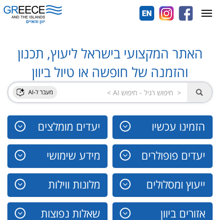
Toggle
navigation
האתר המקצועי בישראל ליעוץ, תכנון
והזמנה של חופשה או טיול ביוון
הזמינו עכשיו
יעדים מומלצים
יעדים פופולרים
מידע שימושי
ייעוץ ומסלולים
מלונות ווילות
אזורים ביוון
שאלות נפוצות