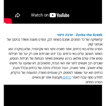
Zorba the Greek - זורבה היווני
קלאסיקה של כל הזמנים, אמנם בשחור לבן, הסרט משנת 1964 בכיכובו של
אנתוני קווין.
הסרט צולם באי כרתים, איזור חאניה וחצי האי אקרוטירי, שלא במקרה הוא
האיזור האהוב עלינו באי כרתים. כבר ידוע שכרתים אינו רק יעד של חבילות
נופש אלה עולם ומלואו, ברגע שיוצאים מאיזור הנוחות של חבילות הנופש,
שוכרים רכב ויוצאים לתור את האי הגדול, מתאהבים, לא שמענו על מישהו
שלא יתאהב. איזור חאניה, העיר הגדולה והיפה של כרתים ובכלל מערב
כרתים הוא יעד שאסור לפספס, רק שעתיים משדה התעופה של הרקליון.
למידע נוסף עברו לאתר
כרתים
מקבוצת אתר יוון והאיים.
הסרט המלא: