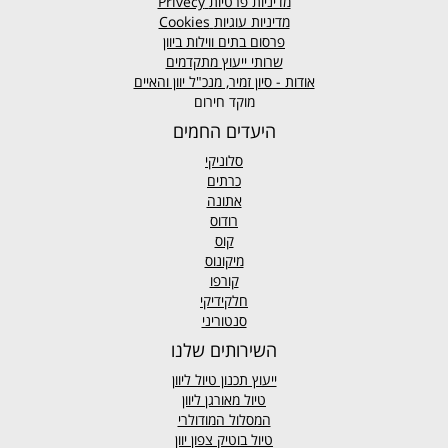
מדיניות פרטיות
Privecy
מדיניות עוגיות
Cookies
פרסום בתים ווילות ביוון
שרותי ייעוץ מתקדמים
אודות - סיון זמיר, מנכ"ל יוון והאיים
מוקד חירום
היעדים החמים
סלוניקי
כרתים
אתונה
רודוס
קוס
מיקונוס
קורפו
חלקידיקי
סנטוריני
השירותים שלנו
ייעוץ תכנון טיול ליוון
טיול מאורגן ליוון
המסלול המודולרי
טיול בוטיק צפון יוון