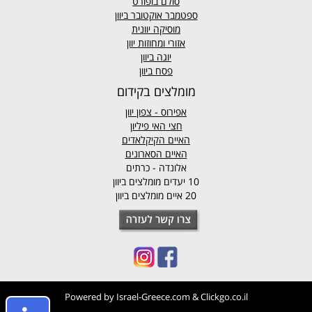
סולם בופורט
ספטמבר אוקטובר ביוון
מוסיקה יוונית
אזורי ומחוזות יוון
יוגה ביוון
פסח ביוון
מומלצים בקידום
אפירוס
- צפון יוון
חצי האי פיליון
האיים הקיקלאדים
האיים הסארונים
אלונדה - כרתים
10 יעדים מומלצים ביוון
20 איים מומלצים ביוון
Powered by
Israel-Greece.com
&
Clickgo.co.il