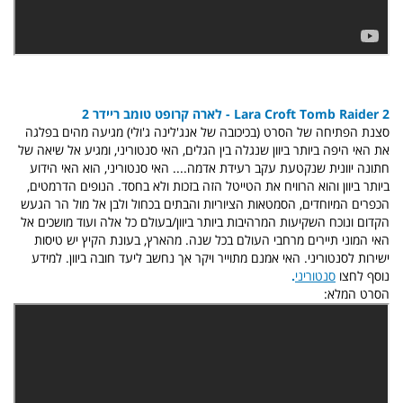
Lara Croft Tomb Raider 2 - לארה קרופט טומב ריידר 2
סצנת הפתיחה של הסרט (בכיכובה של אנג'לינה ג'ולי) מגיעה מהים בפלגה
את האי היפה ביותר ביוון שנגלה בין הגלים, האי סנטוריני, ומגיע אל שיאה של
חתונה יוונית שנקטעת עקב רעידת אדמה.... האי סנטוריני, הוא האי הידוע
ביותר ביוון והוא הרוויח את הטייטל הזה בזכות ולא בחסד. הנופים הדרמטים,
הכפרים המיוחדים, הסמטאות הציוריות והבתים בכחול ולבן אל מול הר הגעש
הקדום ונוכח השקיעות המרהיבות ביותר ביוון/בעולם כל אלה ועוד מושכים אל
האי המוני תיירים מרחבי העולם בכל שנה. מהארץ, בעונת הקיץ יש טיסות
ישירות לסנטוריני. האי אמנם מתוייר ויקר אך נחשב ליעד חובה ביוון. למידע
נוסף לחצו
סנטוריני
.
הסרט המלא: