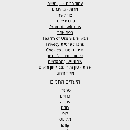
עמוד הבית - יוון והאיים
אודות - מי אנחנו
צור קשר
פרסמו איתנו
Promote with us
מפת אתר
תנאי שימוש
Tearm of Use
מדיניות פרטיות
Privecy
מדיניות עוגיות
Cookies
פרסום בתים ווילות ביוון
שרותי ייעוץ מתקדמים
אודות - סיון זמיר, מנכ"ל יוון והאיים
מוקד חירום
היעדים החמים
סלוניקי
כרתים
אתונה
רודוס
קוס
מיקונוס
קורפו