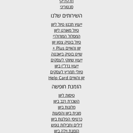
חלקידיקי
סנטוריני
השירותים שלנו
ייעוץ תכנון טיול ליוון
טיול מאורגן ליוון
המסלול המודולרי
טיול בוטיק צפון יוון
יוון והאיים
Plus +
שייט בוטיק ביאכטה
ייעוץ שיווקי לעסקים
ייעוץ נדל"ן ביוון
טיולי תמריץ לעסקים
יוון והאיים Help Card
הזמנת חופשה
טיסות ליוון
השכרת רכב ביוון
מלונות ביוון
מונית ביוון
והסעות
כרטיסי הפלגות ביוון
דילים וחבילות נופש
הזמנת וילה ביוון