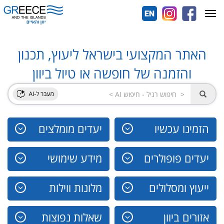
Toggle
navigation
האתר המקצועי בישראל ליעוץ, תכנון
והזמנה של חופשה או טיול ביוון
הזמינו עכשיו
יעדים מומלצים
יעדים פופולרים
מידע שימושי
ייעוץ ומסלולים
מלונות ווילות
אזורים ביוון
שאלות נפוצות