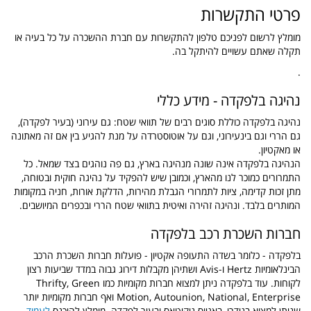
פרטי התקשרות
מומלץ לרשום לפניכם טלפון להתקשרות עם חברת ההשכרה על כל בעיה או
תקלה שאתם עשויים להיתקל בה.
.
נהיגה בלפקדה - מידע כללי
נהיגה בלפקדה כוללת סוגים רבים של תוואי שטח: גם עירוני (בעיר לפקדה),
גם הררי וגם בינעירוני, וגם על אוטוסטרדה על מנת להגיע בין אם זה מאתונה
או מאקטיון.
הנהיגה בלפקדה אינה שונה מנהיגה בארץ, גם פה נוהגים בצד שמאל. כל
התמרורים כמוכר לנו מהארץ, וכמובן שיש להפקיד על נהיגה חוקית ובטוחה,
מתן זכות קדימה, ציות לתמרורי הגבלת מהירות, הדלקת אורות, חניה במקומות
המותרים בלבד. ונהיגה זהירה ואיטית בתוואי שטח הררי ובכפרים המיושבים.
חברות השכרת רכב בלפקדה
בלפקדה - כלומר בשדה התעופה אקטיון - פועלות חברות השכרת הרכב
הבינלאומיות Hertz ו-Avis ושתיהן מקבלות דירוג גבוה במדד שביעות רצון
לקוחות. עוד בלפקדה ניתן למצוא חברות מקומיות כמו Thrifty, Green
Motion, Autounion, National, Enterprise ואף חברות מקומיות יותר
שניתן למצוא בנידרי, באגיוס ניקיטאס ובעיר לפקדה. מומלץ להיכנס
לעמוד