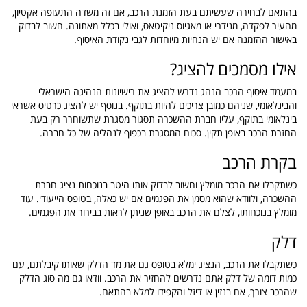
בהתאם לבחירה שעשיתם בעת הזמנת הרכב, אם זה משדה התעופה אקטיון,
מהעיר לפקדה, מנידרי או מאגיוס ניקיטאס, ואולי בכלל מאתונה. חשוב לבדוק
באישור ההזמנה אם יש הנחיות מיוחדות לגבי נקודת האיסוף.
אילו מסמכים להציג?
במעמד איסוף הרכב הנהג נדרש להציג את רישיונות הנהיגה הישראלי
והבינלאומי, שניהם כמובן צריכים להיות בתוקף. בנוסף יש להציג כרטיס אשראי
בינלאומי בתוקף, עליו חברת ההשכרה תסגור מסגרת שתשוחרר רק בעת
החזרת הרכב באופן תקין. סכום המסגרת בכפוף לנהליה של כל חברה.
בקרת הרכב
כשתקבלו את הרכב מומלץ וחשוב לבדוק אותו היטב בנוכחות נציג חברת
ההשכרה, ולוודא שהוא מסמן את הפגמים אם יש כאלה, בטופס הייעודי. עוד
מומלץ בנוכחותו, לצלם את הרכב באופן שניתן לראות בבירור את הפגמים.
דלק
כשתקבלו את הרכב, הנציג ימלא בטופס גם את מד הדלק שאותו קיבלתם, עם
כמות דומה של דלק אתם נדרשים להחזיר את הרכב. וודאו גם מה סוג הדלק
שהרכב צורך, אם בנזין או דיזל והקפידו למלא בהתאם.