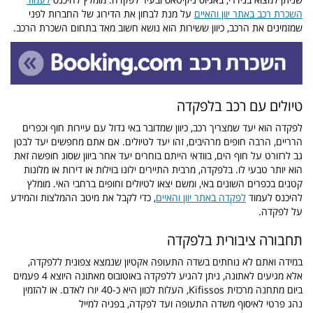
השכרת רכב באתר יוון והאיים
על מנת לבחון את הדירוג של החברות לפני
שמזמינים את הרכב, כיוון ששירות הוא נושא חשוב מאד בתחום השכרת הרכב.
טיולים עם רכב בלפקדה
לפקדה הוא יעד שמצריך רכב, כיוון שמדובר באי גדול עם עיירות חוף וכפרים
הרריים, הרבה חופים מרהיבים, זהו יעד לטיולים. אם אתם מחפשים יעד לבטן
גב לרזורט על חוף הים, בוודאי הייתם בוחרים יעד אחר ביוון שסוג חופשה זאת
הוא יותר טבעי לו. בלפקדה, מרבית התיירים ילונו בוילות או דירות או מלונות
קטנים בכפרים השונים באי, ומשם יצאו לטיולים וחופים ברחבי האי. מומלץ
להיכנס לעמוד
לפקדה באתר יוון והאיים
, כדי לקבל את מיטב ההמלצות והמידע
על לפקדה.
תחבורה ציבורית בלפקדה
במידה ואתם לא נוחתים בשדה התעופה אקטיון שנמצא צפונית ללפקדה,
אלא מגיעים לאתונה, ניתן להגיע ללפקדה באוטובוס מאתונה היוצא 4 פעמים
ביום מתחנה מרכזית Kifissos, העלות לכוון היא כ-40 יורו לאדם. או להזמין
נהג פרטי לאיסוף משדה התעופה ועד לפקדה, בפניה למייל