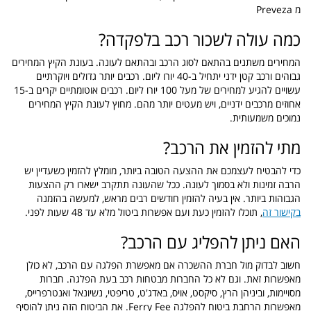
מ
Preveza
כמה עולה לשכור רכב בלפקדה?
המחירים משתנים בהתאם לסוג הרכב ובהתאם לעונה. בעונת הקיץ המחירים
גבוהים ורכב קטן ידני יתחיל ב-40 יורו ליום. רכבים יותר גדולים ויוקרתיים
עשויים להגיע למחירים של מעל 100 יורו ליום. רכבים אוטומתיים יקרים ב-15
אחוזים מרכבים ידניים, ויש מעטים יותר מהם. מחוץ לעונת הקיץ המחירים
נמוכים משמעותית.
מתי להזמין את הרכב?
כדי להבטיח לעצמכם את ההצעה הטובה ביותר, מומלץ להזמין כשעדיין יש
הרבה זמינות ולא בסמוך לעונה. ככל שהעונה תתקרב ישארו רק ההצעות
הגבוהות ביותר. אין בעיה להזמין חודשים רבים מראש, למעשה בהזמנה
בקישור זה
, תוכלו להזמין כעת ועם אפשרות ביטול מלא עד 48 שעות לפני.
האם ניתן להפליג עם הרכב?
חשוב לבדוק מול חברת ההשכרה אם מאפשרת הפלגה עם הרכב, לא כולן
מאפשרות זאת. וגם לא כל החברות מבטחות רכב בעת הפלגה. חברות
מסויימות, וביניהן הרץ, סיקסט, אויס, באדג'ט, טריפטי, נשיונאל ואנטרפרייס,
מאפשרות הרחבת ביטוח להפלגה Ferry Fee. את הביטוח הזה ניתן להוסיף