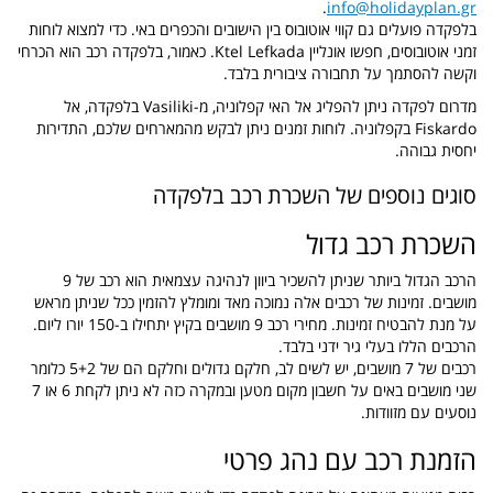
.
info@holidayplan.gr
בלפקדה פועלים גם קווי אוטובוס בין הישובים והכפרים באי. כדי למצוא לוחות
זמני אוטובוסים, חפשו אונליין Ktel Lefkada. כאמור, בלפקדה רכב הוא הכרחי
וקשה להסתמך על תחבורה ציבורית בלבד.
מדרום לפקדה ניתן להפליג אל האי קפלוניה, מ-Vasiliki בלפקדה, אל
Fiskardo בקפלוניה. לוחות זמנים ניתן לבקש מהמארחים שלכם, התדירות
יחסית גבוהה.
סוגים נוספים של השכרת רכב בלפקדה
השכרת רכב גדול
הרכב הגדול ביותר שניתן להשכיר ביוון לנהיגה עצמאית הוא רכב של 9
מושבים. זמינות של רכבים אלה נמוכה מאד ומומלץ להזמין ככל שניתן מראש
על מנת להבטיח זמינות. מחירי רכב 9 מושבים בקיץ יתחילו ב-150 יורו ליום.
הרכבים הללו בעלי גיר ידני בלבד.
רכבים של 7 מושבים, יש לשים לב, חלקם גדולים וחלקם הם של 5+2 כלומר
שני מושבים באים על חשבון מקום מטען ובמקרה כזה לא ניתן לקחת 6 או 7
נוסעים עם מזוודות.
הזמנת רכב עם נהג פרטי