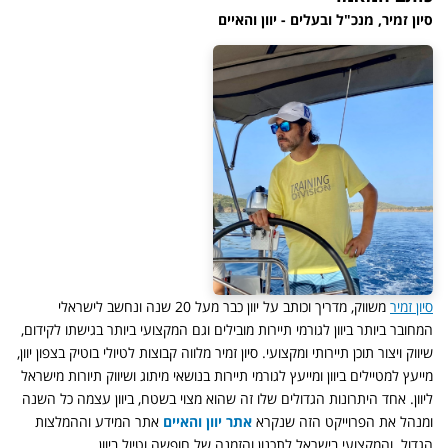
סיון זמיר, מנכ"ל ובעלים - יוון והאיים
סיון זמיר
משווק, מדריך וכותב על יוון כבר מעל 20 שנה ונחשב לישראלי
המחובר ביותר ביוון לגורמי תיירות מובילים וגם המקצועי ביותר בגישתו לקידום,
שיווק ויצור תוכן תיירותי ומקצועי. סיון זמיר מלווה קבוצות לטיולי בוטיק בצפון יוון,
מייעץ למטיילים ביוון ומייעץ לגורמי תיירות בנושאי מיתוג ושיווק תיורות מישראל
ליוון. אחד היתרונות הגדולים שלו זה שהוא מצוי בשטח, ביוון עצמה כל השנה
ומנהל את הפרוייקט הזה שנקרא
אתר יוון והאיים
אתר המידע וההמלצות
הגדול והמקצועי בישראל לתכנון והזמנה של חופשה וטיול ביוון.