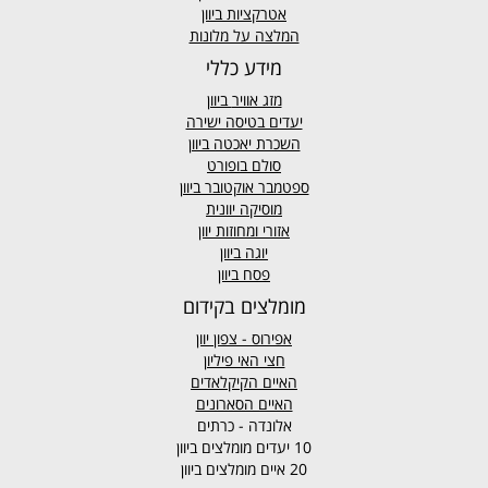
אטרקציות ביוון
המלצה על מלונות
מידע כללי
מזג אוויר
ביוון
יעדים בטיסה ישירה
השכרת יאכטה ביוון
סולם בופורט
ספטמבר אוקטובר ביוון
מוסיקה יוונית
אזורי ומחוזות יוון
יוגה ביוון
פסח ביוון
מומלצים בקידום
אפירוס
- צפון יוון
חצי האי פיליון
האיים הקיקלאדים
האיים הסארונים
אלונדה - כרתים
10 יעדים מומלצים ביוון
20 איים מומלצים ביוון