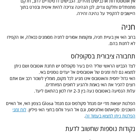
אין אוטוסטרדות או כבישים מהירים. הכבישים דו סיטריים לרוב, חלקם
מתפתלים וחלקם צרים, לכן הנהיגה צריכה להיות איטית ובפרט בתוך
היישובים להקפיד על נהיגה זהירה.
חניה
ברוב האי אין בעיית חניה, ומקומות אסורים לחניה מסומנים ככאלה, אז הקפידו
לא לחנות בהם.
תחבורה ציבורית בסקופלוס
לצד הכביש הראשי שליד הים בעיר סקופלוס יש תחנת אוטובוס ושם ניתן
למצוא גם לוח זמנים של אוטובוסים אל יעדים נוספים באי.
האי גדול יחסית והאוטובוס אינו מגיע לכל מקום, מומלץ לשכור רכב אם אתם
רוצים להכיר את האי באמת ולהגיע לחופים המיוחדים.
עלות הנסיעה באוטובוס נעה בין 2-3 יורו לכוון בהתאם ליעד.
הפלגות יוצאות מדי יום מנמל סקולפוס וגם מנמל Glosa בצפון האי, אל האיים
השכנים: סקיאתוס ואלוניסוס, וגם אל העיר וולוס בחצי האי פיליון.
לוח זמני
הפלגות ניתן למצוא בעמוד זה
.
נקודות נוספות שחשוב לדעת