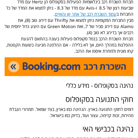
חברות השכרת רכב בינלאומיות הפעילות בסקופלוס הן Hertz עם מדד
שביעות רצון של 8.5 ו-Avis עם מדד של 8.3 - ניתן למצוא את המדד של כל
החברות ב
עמוד השכרת רכב של אתר יוון והאיים
.
מבין החברות המקומיות ניתן למצוא את Thrifty עם דירוג טוב (8), את
Alamo עם דירוג סביר של 7, ואת Green Motion עם היצע גדול יחסית של
רכבים אך בדירוג לא טוב (4).
חברות השכרת הרכב בנמל סקופלוס פעילות בעונה בהתאם להגעת
ההפלגות במהלך היום, אך לא בלילה - אם ההלפגה מגיעה בשעות הקטנות,
קחו מונית ולמחרת איספו את הרכב.
נהיגה בסקופלוס - מידע כללי
חוקי התנועה בסקופלוס
דומים לחוקי התנועה בארץ. הנהיגה כמו בארץ, בצד שמאל. תמרורי הגבלת
מהירות, זכות קדימה, עצור ועוד, בדיוק כמו בישראל.
נהיגה בכבישי האי