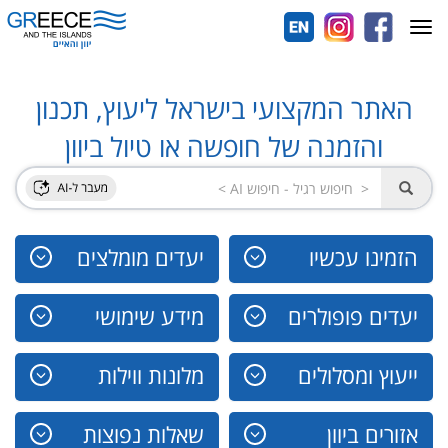
Toggle
navigation
האתר המקצועי בישראל ליעוץ, תכנון
והזמנה של חופשה או טיול ביוון
הזמינו עכשיו
יעדים מומלצים
יעדים פופולרים
מידע שימושי
ייעוץ ומסלולים
מלונות ווילות
אזורים ביוון
שאלות נפוצות