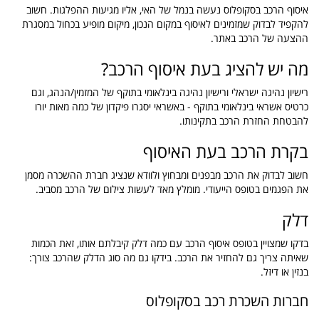
איסוף הרכב בסקופלוס נעשה בנמל של האי, אליו מגיעות ההפלגות. חשוב
להקפיד לבדוק שמזמינים לאיסוף במקום הנכון, מיקום מופיע בכחול במסגרת
ההצעה של הרכב באתר.
מה יש להציג בעת איסוף הרכב?
רישיון נהיגה ישראלי ורישיון נהיגה בינלאומי בתוקף של המזמין/הנהג, וגם
כרטיס אשראי בינלאומי בתוקף - באשראי יסגרו פיקדון של כמה מאות יורו
להבטחת החזרת הרכב בתקינותו.
בקרת הרכב בעת האיסוף
חשוב לבדוק את הרכב מבפנים ומבחוץ ולוודא שנציג חברת ההשכרה מסמן
את הפגמים בטופס הייעודי. מומלץ מאד לעשות צילום של הרכב מסביב.
דלק
בדקו שמצויין בטופס איסוף הרכב עם כמה דלק קיבלתם אותו, זאת הכמות
שאיתה צריך גם להחזיר את הרכב. בידקו גם מה סוג הדלק שהרכב צורך:
בנזין או דיזל.
חברות השכרת רכב בסקופלוס