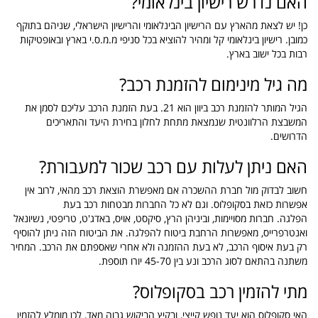
האם נדרש רישיון בינלאומי?
כן! יש לצאת מהארץ עם הרישיון הבינלאומי והרישיון הישראלי, שניהם בתוקף
כמובן. רישיון בינלאומי קל ומהיר להוציא בכל סניפי מ.מ.ס.י בארץ ובאופטיקות
רבות בכל ישוב בארץ.
מה גיל מינימום להזמנת רכב?
הגיל המותר להזמנת רכב ביוון הוא 21. בעת הזמנת הרכב עליכם לסמן את
המשבצת הרלוונטית שנמצאת מתחת לחלון בחירת היעד והתאריכים
הדרושים.
האם ניתן לעלות עם רכב שכור למעבורת?
חשוב לבדוק מול חברת ההשכרה אם מאפשרת הוצאת רכב מהאי, לרוב אין
אפשרות כזאת בסקופלוס. וגם לא כל החברות מבטחות רכב בעת
הפלגה. חברות מסויימות, וביניהן הרץ, סיקסט, אויס, באדג'ט, טריפטי, נשיונאל
ואנטרפרייס, מאפשרות הרחבת ביטוח להפלגה. את הביטוח הזה ניתן להוסיף
רק בעת איסוף הרכב, לא בעת ההזמנה ולא אחרי שאספתם את הרכב. המחיר
משתנה בהתאם לסוג הרכב ונע בין 45-70 יורו תוספת.
מתי להזמין רכב בסקופלוס?
האי סקופלוס הוא יעד נופש קייצי, ובקיץ הביקוש גבוה מאד, לכן מומלץ להזמין