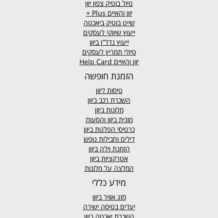
טיול בוטיק צפון יוון
יוון והאיים
Plus +
שייט בוטיק ביאכטה
ייעוץ שיווקי לעסקים
ייעוץ נדל"ן ביוון
טיולי תמריץ לעסקים
יוון והאיים Help Card
הזמנת חופשה
טיסות ליוון
השכרת רכב ביוון
מלונות ביוון
מונית ביוון
והסעות
כרטיסי הפלגות ביוון
דילים וחבילות נופש
הזמנת וילה ביוון
אטרקציות ביוון
המלצה על מלונות
מידע כללי
מזג אוויר
ביוון
יעדים בטיסה ישירה
השכרת יאכטה ביוון