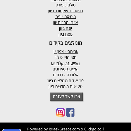
סולם בופורט
ספטמבר אוקטובר ביוון
מוסיקה יוונית
אזורי ומחוזות יוון
יוגה ביוון
פסח ביוון
מומלצים בקידום
אפירוס
- צפון יוון
חצי האי פיליון
האיים הקיקלאדים
האיים הסארונים
אלונדה - כרתים
10 יעדים מומלצים ביוון
20 איים מומלצים ביוון
Powered by
Israel-Greece.com
&
Clickgo.co.il