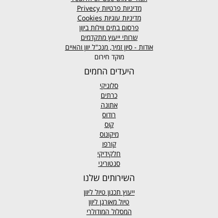
מדיניות פרטיות
Privecy
מדיניות עוגיות
Cookies
פרסום בתים ווילות ביוון
שרותי ייעוץ מתקדמים
אודות - סיון זמיר, מנכ"ל יוון והאיים
מוקד חירום
היעדים החמים
סלוניקי
כרתים
אתונה
רודוס
קוס
מיקונוס
קורפו
חלקידיקי
סנטוריני
השירותים שלנו
ייעוץ תכנון טיול ליוון
טיול מאורגן ליוון
המסלול המודולרי