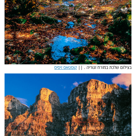
בצילום שלכת במזרח זגוריה . ||
קוסטאס זיסיס