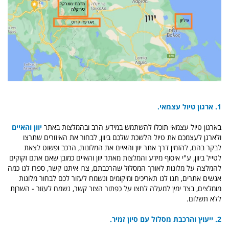
1. ארגון טיול עצמאי.
בארגון טיול עצמאי תוכלו להשתמש במידע הרב ובהמלצות באתר
יוון והאיים
ולארגן לעצמכם את טיול הלשכת שלכם ביוון, לבחור את האיזורים שתרצו
לבקר בהם, להזמין דרך אתר יוון והאיים את המלונות, הרכב ופשוט לצאת
לטייל ביוון, ע"י איסוף מידע והמלצות מאתר יוון והאיים כמובן שאם אתם זקוקים
להמלצה על מלונות לאורך המסלול שהרכבתם, צרו איתנו קשר, ספרו לנו כמה
אנשים אתרים, תנו לנו תאריכים ומיקומים ונשמח לעזור לכם לבחור מלונות
מומלצים, בצד ימין למעלה לחצו על כפתור הצור קשר, נשמח לעזור - השרןת
ללא תשלום.
2. ייעוץ והרכבת מסלול עם סיון זמיר.