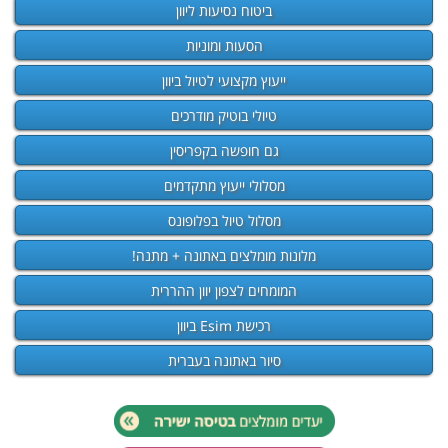
ביטוח נסיעות ליוון
הסעות ומוניות
ייעוץ מקצועי לטיול ביוון
טיולי בוטיק מודרכים
גם חופשה בקפריסין
מסלולי ייעוץ מתקדמים
מסלול טיול בפלופונס
מלונות מומלצים באתונה + מתנה!
המומחים לצפון יוון ההררית
רכישת Esim ביוון
סיור באתונה בעברית