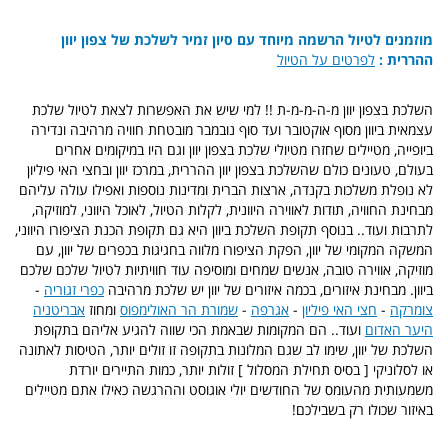
מוזמנים לטיול הרשמה מיוחד עם סיון זמיר לשלכת של צפון יוון
ההררית :
לפרטים על הטיול
השלכת בצפון יוון מ-ה-מ-מ-ת !! למי שיש את האפשרות לצאת לטיול שלכת
עצמאית ביוון מסוף אוקטובר ועד סוף נובמבר מובטחת חוויה מרהיבה ונדירה
ביופייה, מטיילים שחזרו מטיולי שלכת בצפון יוון וגם היו במיקומים אחרים
בעולם, טעונים כולם שהשלכת בצפון יוון ההררית, במרכז יוון ובחצי האי פיליון
לא נופלת משלכות בקנדה, ארצות הברית ומדינות נוספות ואפילו עולה עליהם
מבחינת החוויה, תודות לאווירה היוונית, לקלות הטיול, לאוכל היווני, למוזיקה,
לתרבות ועוד.. בנוסף תקופת השלכת ביוון היא גם תקופת הכנת הציפורו היווני,
המשקה המקומי של יוון, הפקת הציפורו מלווה בחגיגות בכפרים של יוון, עם
מוזיקה, אווירה טובה, אנשים שמחים ומוסיפה עוד חוויתיות לטיול שלכם שלכם
ביוון. מבחינת איזורים, בכמה איזורים של יוון יש שלכת מרהיבה
כפרי זגוריה
-
צומרקה
-
חצי האי פיליון
-
אגרפה
-
שמורת הר האולימפוס
ומחוז
אבריטניה
היער האדום
ועוד.. הם המקומות שבאמת הכי שווה להגיע אליהם בתקופת
השלכת של יוון, שימו לב שגם המלונות בתקופה זו זולים יותר, הטיסות לאתונה
או לסלוניקי [ בסיס תחילת המסלול ] זולות יותר, כמות התיירים יורדת
משמעותית מהעומס של החודשים יולי אוגוסט וההרגשה כאילו אתם מטיילים
באיזור שכולו רק בשבילכם!