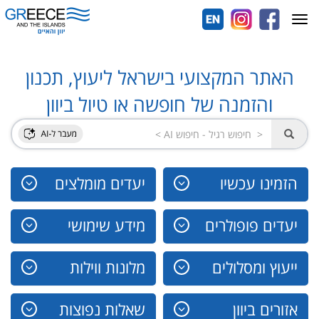
Toggle
navigation
האתר המקצועי בישראל ליעוץ, תכנון
והזמנה של חופשה או טיול ביוון
הזמינו עכשיו
יעדים מומלצים
יעדים פופולרים
מידע שימושי
ייעוץ ומסלולים
מלונות ווילות
אזורים ביוון
שאלות נפוצות