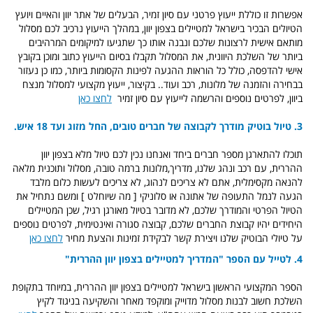
אפשרות זו כוללת ייעוץ פרטני עם סיון זמיר, הבעלים של אתר יוון והאיים ויועץ
הטיולים הבכיר בישראל למטיילים בצפון יוון, במהלך הייעוץ נרכיב לכם מסלול
מותאם אישית לרצונות שלכם ונבנה אותו כך שתגיעו למיקומים המרהיבים
ביותר של השלכת היוונית, את המסלול תקבלו בסיום הייעוץ כתוב ומוכן בקובץ
אישי להדפסה, כולל כל הוראות ההגעה לפינות הקסומות ביותר, כמו כן נעזור
בבחירה והזמנה של מלונות, רכב ועוד.. בקיצור, ייעוץ מקצועי למסלול מנצח
ביוון, לפרטים נוספים והרשמה לייעוץ עם סיון זמיר
לחצו כאן
3. טיול בוטיק מודרך לקבוצה של חברים טובים, החל מזוג ועד 18 איש.
תוכלו להתארגן מספר חברים ביחד ואנחנו נכין לכם טיול מלא בצפון יוון
ההררית, עם רכב ונהג שלנו, מדריך,מלונות ברמה טובה, מסלול ותוכנית מלאה
להנאה מקסימלית, אתם לא צריכים לנהוג, לא צריכים לעשות כלום מלבד
הגעה לנמל התעופה של אתונה או סלוניקי [ מה שיוחלט ] ומשם נתחיל את
הטיול הפרטי והמודרך שלכם, לא מדובר בטיול מאורגן רגיל, שכן המטיילים
היחידים יהיו קבוצת החברים שלכם, קבוצה סגורה ואינטימית, לפרטים נוספים
על טיולי הבוטיק שלנו ויצירת קשר לבקידת זמינות והצעת מחיר
לחצו כאן
4.
לטייל עם הספר "המדריך למטיילים בצפון יוון ההררית"
הספר המקצועי הראשון בישראל למטיילים בצפון יוון ההררית, במיוחד בתקופת
השלכת חשוב לבנות מסלול מדוייק ומוקפד מאחר והשקיעה בניגוד לקיץ