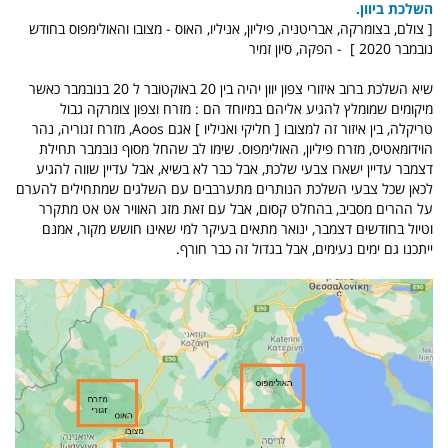
השלכת ביוון.
[ צולם, בצומרקה, אבריטניה, פיליון, אניליו, האוס - מצובו והאולימפוס בחודש
נובמבר 2020 ] - הפקה, סיון זמיר
שיא השלכת ברוב איזורי צפון יוון יהיה בין 20 באוקטובר ל 20 בנובמבר כאשר
מיקומים שמומלץ להגיע אליהם במיוחד הם : מזרח וצפון צומרקה גבול
טריקלה, בין איזור זה למצובו [ חליקי ואניליו ] אגם Aoos, מזרח זגוריה, נהר
הוידומאטיס, מזרח פיליון, האולימפוס. שימו לב שהחל מסוף נובמבר תחילת
דצמבר עדיין ישארו צבעי שלכת, אבל כבר לא בשיא, אבל עדיין שווה להגיע
לכאן שכל צבעי השלכת הנותרים מתערבבים עם השלגים שמתחילים להערם
על ההרים מסביב, בהחלט קסום, אבל עם זאת מזג האוויר אט אט מתקרר
וטיול בחודשים דצמבר, ינואר מתאים בעיקר למי שאינו חושש מקור, אמנם
ייתכנו גם ימים נעימים, אבל בגדול זה כבר חורף.