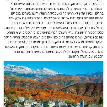
מתמעט, הירוק מפנה מקום לכתומים צהובים ואדומים, כל סוג עצים וגווניו
המיוחדים, הנוף המיוער נדלק בצבעים בוערים, ומרהיבים.מזג האויר צלול
בהרים ועכשיו עדיין לא ממש קר כאן, בלילות מומלץ לישון בערים ובכפרים
הרבים הפזורים בנוף וביום אפשר לטפס לראשי ההרים בהם גם אתקי סקי
רבים, המתכוננים עכשיו לשלג העשיו לבא כבר בנובמבר, ובוודאי בדצמבר.
בגבול עם בולגריה בהרי רודופה,לשלכת יותר אופי אירופי, ואילו בהרי הפינדוס .
סביב קסטוריה ויאנינה, עדיין מעורב הנוף במאפיינים ים תיכוניים, עצי המחט
שאינם נשירים, יוצרים כתמים כהים כמו איים בים הצבע שמסביב,
מחירי הלינה
בעיקר למזינים מראש באינטרנט בתקופה זו ביוון נמוכים יותר, הדרכים פחות
עמוסות, קל יותר להשיג רכבי שטח שיעזרו להגיע למקומות מרוחקים שיאפשרו
לראות טבע בתולי, מקום וזמן לרגיעה ולמאחרים לצאת תיתכן גם חווית
המפגש עם השלג הראשון.