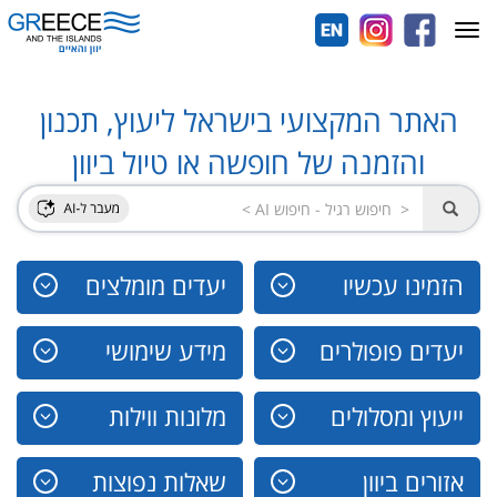
Toggle
navigation
האתר המקצועי בישראל ליעוץ, תכנון
והזמנה של חופשה או טיול ביוון
הזמינו עכשיו
יעדים מומלצים
יעדים פופולרים
מידע שימושי
ייעוץ ומסלולים
מלונות ווילות
אזורים ביוון
שאלות נפוצות