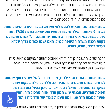
לפארוס מפיראוס
על הסיפון
בתאיריכם אלה הוא בין 28 יורו ל 35 יורו תלוי
בחברה, יש חברות טובות יותר וטובות פחות, לגבי רחפות המחיר הוא כפול 2
בערך או לעתים יותר, חלק בלתי נפרד מההנאה בטיול באיי יוון הוא ההפלגה,
נסו להמנוע מרחפות, הן די קלסטרופוביות.
שלום,
אנחנו זוג המבקש להגיע לאי פארוס. הבעיה היא כי המטוס נוחת
בשעה 9 באתונה ואילו המעבורת מפיראוס יוצאת בשעה 17:30. מה
ניתן לעשות בפיראוס בזמן הרב הנותר עד המעבורת? אנחנו מתכוונים
לקחת רכבת משדה התעופה לנמל. האם ישנם כפרים בדרך שכדאי
לעצור בהם?,
תודה,
רחלה.
רחלה שלום, התשובה כן, קחו דווקא אוטובוס לאתונה במקום פיראוס, טיילו
מעט באתונה לצורך כך עיינו בדף אתונה שלנו, ואז בצהריים קחו רכבת
לפיראוס, ניתן לעשות יופי של טיול באתונה ב 5 שעות.
שלום,
אנחנו - הורים ושני ילדים, מתכננים טיול של שבוע בסוף אוגוסט
לכרתים,
אנחנו מתכננים להשכיר רכב וללון כל לילה במקום אחר,
בעיקר בדומאטיות, השאלה שלי,
אם יש סיכון בטיול כזה מבחינת
תפוסת החדרים, הבנתי שיש המון חדרי ארוח מהסוג הזה,
האם תמיד
אפשר למצוא חדר פנוי, ומה העלות בערך של חדר כזה ? תודה.
שלום, אין מה לעשות תמיד קיים סיכון בעיקר שמדובר בחודש התיירות העמוס