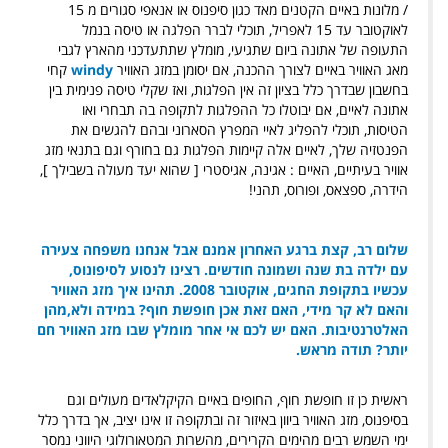
/ מלונות באיים הקטנים מאד כגון סיפנוס או אנאפי סגורים מ 15
לאוקטובר עד 15 לאפריל, תוכלי לברר הפלגה או טיסה בנמל
התעופה של אתונה ביום שתגיעי, מומלץ שתתעדכני מהארץ לגבי
מאג האוויר באיים לצורך ההכנה, אם יסומן במזג האוויר
windy
קחי
בחשבון שבדרך כלל בציון זה אין הפלגות, ואז שקלי טיסה פנימית בין
אתונה לאיים, אם יבוטלו כל ההפלגות לתקופה בה תבחרי ואו
הטיסות, תוכלי להפליג לאיי המפרץ הסארוני ובהם להגשים את
הפנטזיה שלך, לאיים אלה קיימות הפלגות גם בחורף וגם בתנאי מזג
אוויר בעיתיים, האיים : אגינה, אגיסטרי [ שהוא יעד מעולה בשבילך ],
הידרה, ספצאס, ופורוס, תהני!
שלום רב, קצת ברגע האחרון אמנם אבל אנחנו משפחה צעירה
עם ילדה בת שנה ושמונה חודשים. רצינו לנסוע לסיפונוס,
עכשיו בתקופת החגים, אוקטובר 2008. תהינו איך מזג האוויר
והאם לא קר מידי, האם זאת אכן חופשת חוף? במידה ולא,מהן
האלטרנטיבות. האם יש לכם אי אחר מומלץ שבו מזג האוויר חם
יותר?
תודה מראש.
ראשית כן זו חופשת חוף, החופים באיים הקיקלאדים מעולים וגם
בסיפנוס, מזג האוויר ביוון באיזור זה ובתקופה זו אינו יציב, אך בדרך כלל
ימי השמש רבים מהימים הקרירים, מהשרות המטאורולוגי היווני נמסר