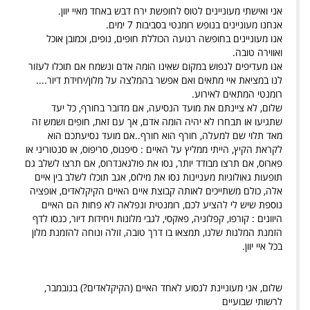
אני ואישתי מעוניינים לטוס לחופשת ירח דבש באחד מאיי יוון.
אנחנו מעוניינים בנופש רומנטי בסביבות 7 ימים.
אנו מעוניינים בחופשה רגועה הכוללת חופים, נופים, וכמובן אוכל
ואווירה טובה.
אנו מעדיפים לנפוש במקום שאינו הומה אדם ונשמח אם תוכלו לעזור
לנו במציאת איי מתאים ואם אפשר בהמלצה על מלון/יחידת דיור....
רומנטי המתאים לאירוע.
שלום, לא ציינתם את מועד הנסיעה, אם מדובר בחורף, כל יעד
שתגיעו או תבחרו לא יהיה הומה אדם, אך עם זאת, חופים ושמש זה
מאד תלוי שם למעלה, חורף הוא חורף..אם מועד נסיעתכם הוא
לקראת הקיץ, הייתי ממליץ על האיים : סיפנוס, סריפוס, או סנטוריני או
פארוס, אם תרצו מבודד יותר, נסו את פולגאנדרוס, אם תרצו לשלב גם
תופעות גאולוגיות מעניינות נסו את מילוס, אגב תוכלו לשלב בין איים
אלה, כולם משתייכים לאותה קבוצת איים האיים הקיקלאדים, אופציה
נוספת שיש לי להציע לכם, רומנטית ונפלאה לא פחות הם האיים
היוונים : קורפו, קפלוניה, פאקסי, לגבי מלונות ויחידות דיור, כנסו לדף
הזמנת המלנות שלנו, תמצאו בו דרך טובה, זולה ונוחה להזמנת מלון
בכל איי יוון.
שלום, אני מעוניינת לנסוע לאחד האיים (הקיקלאדים?) בנובמבר,
לרשותי שבועיים