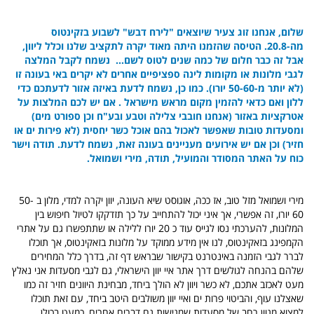
שלום,
אנחנו זוג צעיר שיוצאים "לירח דבש" לשבוע בזקינטוס
מה-20.8. הטיסה שהזמנו היתה מאוד יקרה לתקציב שלנו וכלל ליוון,
אבל זה כבר חלום של כמה שנים לטוס לשם... נשמח לקבל המלצה
לגבי מלונות או מקומות לינה ספציפיים אחרים לא יקרים באי בעונה זו
(לא יותר מ-50-60 יורו). כמו כן, נשמח לדעת באיזה אזור לדעתכם כדי
ללון ואם כדאי להזמין מקום מראש מישראל . אם יש לכם המלצות על
אטרקציות באזור (אנחנו חובבי צלילה וטבע ובע"ח וכן ספורט מים)
ומסעדות טובות שאפשר לאכול בהם אוכל כשר יחסית (לא פירות ים או
חזיר) וכן אם יש אירועים מעניינים בעונה זאת, נשמח לדעת. תודה וישר
כוח על האתר המסודר והמועיל,
תודה, מירי ושמואל.
מירי ושמואל מזל טוב, אז ככה, אוגוסט שיא העונה, יוון יקרה למדי, מלון ב 50-
60 יורו, זה אפשרי, אך איני יכול להתחייב על כך תזדקקו לטיול חיפוש בין
המלונות, להערכתי נסו לגייס עוד כ 20 יורו ללילה או שתתפשרו גם על אתרי
הקמפינג בזאקינטוס, לנו אין מידע ממוקד על מלונות בזאקינטוס, אך תוכלו
לברר לגבי הזמנה באינטרנט בקישור שבראש דף זה, בדרך כלל המחירים
שלהם בהנחה לגולשים דרך אתר איי יוון הישראלי, גם לגבי מסעדות אני נאלץ
מעט לאכזב אתכם, לא כשר ויוון לא הולך ביחד, מבחינת היוונים חזיר זה כמו
שאצלנו עוף, והביטוי פרות ים ואיי יוון משולבים היטב ביחד, עם זאת תוכלו
למצוא מגוון רחב של מסעדות שמגישות גם דברים אחרים, כמעט בכולן