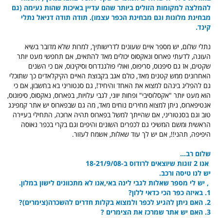
להמלצה למקומות הזולים ביותר שהם עדיין באיכות שהות נעימה (גם
מבחינת מלונות וגם מבחינת הכפר עצמו). תודה תודה דניאל נתלי
קינד.
נתלי שלום, יש מספר איים שעונים לדרישותיך, למרות שלא מדובר בשיא
העונה, לדעתי פארוס ונאקסוס יכולים מאד להתאים, אם תחפשי מעט יותר
שקטים, אז גם סיפנוס, סריפוס, ואולי פולגנדרוס וסיקינוס, אם כי השנים
האחרונים ממש קטנים מאד, כולם אגב בקבוצת האיים הקיקלאדים כך שתוכלי
גם להפליג בינהם למצוא את האחד והיחיד!, גם סנטוריני בא בחשבון, אם כי
הוא מעט יותר "אקסלוסיבי" ופחות יווני, לגבי עלויות, בפארוס, נאקסוס, סיפונוס,
אנטיפארוס, ניתן למצוא מחירים נוחים מאד, מה גם שבפארוס יש אתר קמפינג
טוב וגם בסנטוריני, אם שהייתך למשל בפארוס תהיה ארוכה, התחילי בעיירה
הראשית ומשם המשיכי גם לכפרים השונים והיפים וגם בקרי בכפר נאוסה
היפיפה, תהני!!, אם יש לך עוד שאלות, אשמח לעזור.
שלום רב...
אנו 2 זוגות שיוצאים לרודוס ב-18-21/9/08
יש לנו טיסה ורכב.
, יש לי מספר שאלות לגבי לינה באי,אנו לא מתכוונים לישון במלון.
1. באיזה כפר הכי כדאי ללון?
2. האם ניתן להגיע לכפר ולמצוא בקלות חדרים להשכרה(צימרים)?
3. האם יש אתר שמרכז את הצימרים ?