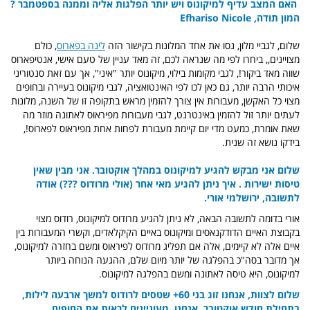
האם המצב עדיף למיקונוס ויש יותר הפלגות אליה וממנה בספטמבר ?
המון תודה, Efhariso
Nicole
שלום, לגביי מלון, נסו את אחד המלונות בקישור הזה
לינה בפארוס
, כולם
מצויינים,, ביחרו לפי מה שנראה לכם, זה מאד עניין של טעם אישי, אנטיפארוס
שווה מאד ביקור!, לגבי מקומות בילוי, מיקונוס יותר "איני", אך עם זאת סנטוריני
איכותי הרבה יותר, גם כאן לכו לפי האינטואציה, לגבי מיקונוס בעיירה ובחופים
מצוי כל האקשן, מעבורות אין צורך להזמין מראש בתקופה זו של השנה, מלונות
לעתים יותר זול להזמין באינטרנט, לגבי מעבורות מפיראוס לאתונה מוזר מה
שאת אומרת, כמעט מדי יום קיימת מעבורת לפחות אחת מפיראוס לפארוס!,
בידקו נושא זה שנית.
שלום אני מבקש להגיע למיקונוס במהלך אוקטובר. אני מבין שאין
טיסות ישירות . איך ניתן להגיע מאי אחר (אולי מרודוס ???) אודה
לתשובה, ירושלמי אורי.
אורי בדומה לתשובה הבאה, לא ניתן להגיע מרודוס למיקונוס, רודוס מצוי
בקבוצת האיים הדודקנאסים ומיקונוס באיים הקיקלאדים, וקשרי המעבורות בין
איים אלה לא קיימים, אלה אם תפליג מרודוס לפיראוס ומשם בחזרה למיקונוס,
אך מדובר בסה"כ בהפלגה של יותר מיום שלם, ההגעה הנוחה ביותר
למיקונוס, היא טיסה לאתונה ומשם בהפלגה למיקונוס.
שלום לצוות,
אנחנו זוג בני 60+ שטסים לרודוס למשך ארבעה לילות,
בתחילת חודש אוקטובר.
אנחנו מעוניינים לראות את החופים