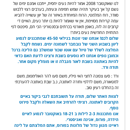
לנו שאוקטובר 2008 אמור להיות נעים יחסית, ייתכנו אמנם ימים של
גשם קל אך בעיקר תהיה שמש חמימה ונעימה, בערבים רצוי ללבוש
סוודר, רוח המלמטי, הרוח המיוחדת באיזור זה של יוון עשוייה להביא
עמה קרירות מסויימת, אין אי שאמור להיות בו יותר נעים, האיים די
קרובים זה לזה, באופן תאורטי בכרתים ובסנטוריני הכי חם, סיפנוס לפי
התחזית החודשית נעים ביותר!
שלום לכם!
אנחנו שני זוגות בגילאי 45-50 שמתכננים לנסוע
ליוון בשבוע השני של נובמבר לשמונה ימים.
נשמח לקבל
המלצה לשלד של טיול עם אוטו שכור שמשלב גם הליכה ברגל
וכמובן נופים
אנחנו לא נוסעים בשבת ורצינו לדעת האם כדאי
להיות באתונה בשבת לאור מגבלה זו או מומלץ מקום אחר.
תודה ורד.
ורד : סעו צפונה לחצי האי פיליו, משם סעו להר האולימפוס, משם
למטאורה, משם לדלפי וחזרה לאתונה, נ.ב שבת באתונה להערכתי
זה בהחלט רעיון טוב.
לצוות האתר שלום, תודה על תשובתכם לגבי ביקור באיים
הקרובים לאתונה. רציתי להרחיב את השאלה ולקבל פירוט
נוסף.
אנו מתכננות 2-3 לילות ב 18-21 באוקטובר לנסוע לאיים
הידרה, פורוס, אגינה ואגיסטרי.
ראיינו מגוון גדול של מלונות בפורוס, אתם המלצתם על לינה