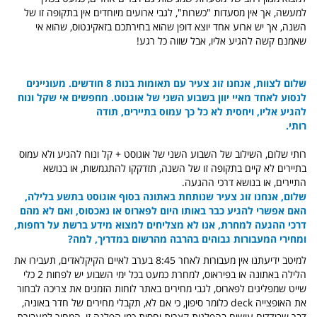
למעשה, אך אין מסעדות "כשרות", לגבי ארועים מיוחדים אין בתקופה זו של
השנה, אך יש ארוע אחד יוצא דופן שהוא בחירתכם בזאקינטוס, שהוא אי
שאמנם קשה להגיע אליו, אבל שווה כל רגע!
שלום לצוות,
אנחנו זוג צעיר עם תאומות בנות 8 חודשים. מעוניינים
לנסוע לאחד מאיי יוון בשבוע השני של אוגוסט. מחפשים אי שקל ונוח
להגיע אליו, ויחסית לא כל כך עמוס בתיירים,
תודה
רותי.
רותי שלום, השילוב של השבוע השני של אוגוסט + קל ונוח להגיע ולא עמוס
בתיירים לא קיים בתקופה זו של השנה, תזדקקו להתגמשות, או בנושא
התיירים, או בנושא דרכי ההגעה.
שלום, אנחנו זוג צעיר שנותחת באתונה בסוף אוגוסט בתשע בלילה,
האם אפשרי להגיע כבר באותו היום לפארוס או נאכסוס, ואם לא מהם
דרכי ההגעה למחרת, אנו לא מצליחים למצוא מידע ברשת על רחפות,
ומחירי המעבורות גבוהים בהרבה מהרשום במדריך, למה?
למיטב ידיעתנו אין מעבורות לאחר 8:45 בערב לאיים הקיקלאדים, תעבירו את
הלילה באתונה או בפיראוס, למחרת כמעט בכל ימי השבוע יש לפחות 2 כלי
שייט שמפליגים לפארוס, לגבי מחירים באתר לוחות הזמנים את צריכה לבחור
את האופצייה deck כלומר סיפון, כי אם לא, תקבלי מחירים של חדר באוניה,
דבר שבודדים עושים בהפלגות קצרות יחסית כמו הפלגה זו, המחיר למעבורת