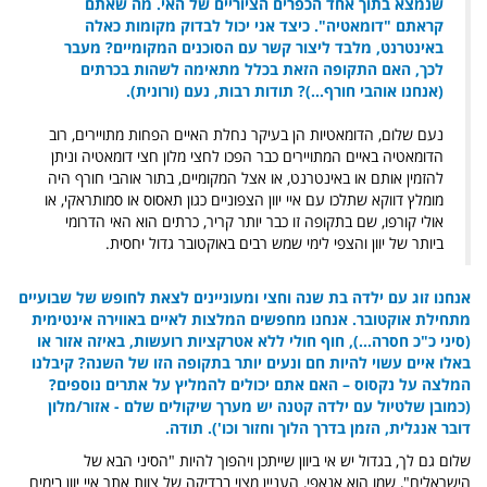
שנמצא בתוך אחד הכפרים הציוריים של האי. מה שאתם
קראתם "דומאטיה". כיצד אני יכול לבדוק מקומות כאלה
באינטרנט, מלבד ליצור קשר עם הסוכנים המקומיים? מעבר
לכך, האם התקופה הזאת בכלל מתאימה לשהות בכרתים
(אנחנו אוהבי חורף...)? תודות רבות, נעם (ורונית).
נעם שלום, הדומאטיות הן בעיקר נחלת האיים הפחות מתויירים, רוב
הדומאטיה באיים המתויירים כבר הפכו לחצי מלון חצי דומאטיה וניתן
להזמין אותם או באינטרנט, או אצל המקומיים, בתור אוהבי חורף היה
מומלץ דווקא שתלכו עם איי יוון הצפוניים כגון תאסוס או סמותראקי, או
אולי קורפו, שם בתקופה זו כבר יותר קריר, כרתים הוא האי הדרומי
ביותר של יוון והצפי לימי שמש רבים באוקטובר גדול יחסית.
אנחנו זוג עם ילדה בת שנה וחצי ומעוניינים לצאת לחופש של שבועיים
מתחילת אוקטובר. אנחנו מחפשים המלצות לאיים באווירה אינטימית
(סיני כ"כ חסרה...), חוף חולי ללא אטרקציות רועשות,
באיזה אזור או
באלו איים עשוי להיות חם ונעים יותר בתקופה הזו של השנה? קיבלנו
המלצה על נקסוס – האם אתם יכולים להמליץ על אתרים נוספים?
(כמובן שלטיול עם ילדה קטנה יש מערך שיקולים שלם - אזור/מלון
דובר אנגלית, הזמן בדרך הלוך וחזור וכו'). תודה.
שלום גם לך, בגדול יש אי ביוון שייתכן ויהפוך להיות "הסיני הבא של
הישראלים", שמו הוא אנאפי, העניין מצוי בבדיקה של צוות אתר איי יוון בימים