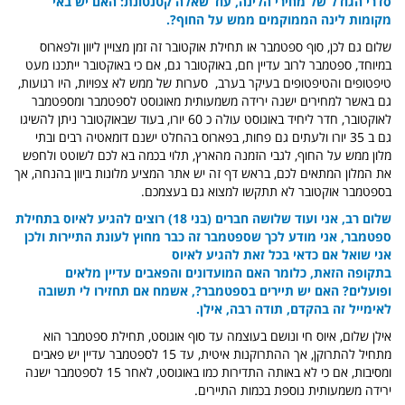
סדרי הגודל של מחירי הלינה,
עוד שאלה קטנטונת: האם יש באי
מקומות לינה הממוקמים ממש על החוף?.
שלום גם לכן, סוף ספטמבר או תחילת אוקטובר זה זמן מצויין ליוון ולפארוס
במיוחד, ספטמבר לרוב עדיין חם, באוקטובר גם, אם כי באוקטובר ייתכנו מעט
טיפטופים והטיפטופים בעיקר בערב, סערות של ממש לא צפויות, היו רגועות,
גם באשר למחירים ישנה ירידה משמעותית מאוגוסט לספטמבר ומספטמבר
לאוקטובר, חדר ליחיד באוגוסט עולה כ 60 יורו, בעוד שבאוקטובר ניתן להשיגו
גם ב 35 יורו ולעתים גם פחות, בפארוס בהחלט ישנם דומאטיה רבים ובתי
מלון ממש על החוף, לגבי הזמנה מהארץ, תלוי בכמה בא לכם לשוטט ולחפש
את המלון המתאים לכם, בראש דף זה יש אתר המציע מלונות ביוון בהנחה, אך
בספטמבר אוקטובר לא תתקשו למצוא גם בעצמכם.
שלום רב, אני ועוד שלושה חברים (בני 18) רוצים להגיע לאיוס בתחילת
ספטמבר, אני מודע לכך שספטמבר זה כבר מחוץ לעונת התיירות ולכן
אני שואל אם כדאי בכל זאת להגיע לאיוס
בתקופה הזאת, כלומר האם המועדונים והפאבים עדיין מלאים
ופועלים? האם יש תיירים בספטמבר?, אשמח אם תחזירו לי תשובה
לאימייל זה בהקדם, תודה רבה, אילן.
אילן שלום, איוס חי ונושם בעוצמה עד סוף אוגוסט, תחילת ספטמבר הוא
מתחיל להתרוקן, אך ההתרוקנות איטית, עד 15 לספטמבר עדיין יש פאבים
ומסיבות, אם כי לא באותה התדירות כמו באוגוסט, לאחר 15 לספטמבר ישנה
ירידה משמעותית נוספת בכמות התיירים.