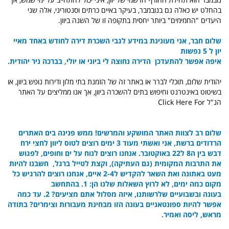
בהחלט יש כאלה גם בנובמבר, בעיקר באיים כרתים וסנטוריני, אלה שני
היעדים "החמימים" ביותר יחסית בתקופה זו של השנה ביוון.
שלום חבר
, א
ני מעונינת במידע לגבי השכרת דירה לחודש באחד מאיי
יון ל 5 נפשות
איפה אפשר להתעדכן הדירה נחוצה לי ביוני או יולי,
בברכה ניר יהודית.
יהודית שלום, תוכלי לברר או באתר זה של הזמנת בתי מלון ודירות נופש ביוון, או
בשיטוט באינטרנט וחיפוש בתים להשכרה ביוון, אך אנו ממליצים על האתר
הנ"ל
Click Here For
שלום רב לצוות האתר המושקע והמרשים! ממש פנינה בים האתרים
הרדודים ברשת,
אני ואשתי מעוד 3 ימים רוצים לטוס ליוון לחצי ירח
דבש בין ה8 ל22 באוקטובר. אנחנו רוצים לנוח על ים וחופים, לפגוש
את התרבות המקומית (גם העתיקה), וקצת לטייל ברגל,
חשבנו להיות
מעט באתונה ואת השאר להקדיש ל2-4 איים,
אנחנו רוצים להרגיש כל
מקום כמה ימים, לא לרוץ
השאלות שלנו הן:
1. בהתחשב
בעונה ובשבועיים שלרשותנו, איזה מסלול אתם מציעים?
2. עד כמה
אפשר להיות ספונטאניים בעונה הזו מבחינת מעבורות וצימרים?
בתודה
מראש,
ליסה ואמיר.