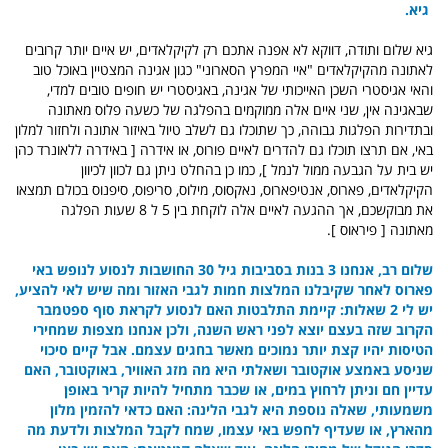
גיא.
גיא שלום ותודה, דווקא לא אפנה אתכם רק לקיקלאדים, יש איים יותר קרובים
לאתונה מהקיקלאדים "איי המפרץ הסארוני" כגון אגינה המצטיין באוכל טוב
והאי אגיסטרי השכן האייכותי של אגינה, באגיסטרי יש חופים טובים למדי,
שבאגינה אין, שני איים אלה ממוקמים בהפלגה של כשעה פלוס מאתונה
ובתדירות הפלגות גבוהה, כך שתוכלו גם לשלב טיול באיזור אתונה ולחזור למלון
באי, אם תרצו תוכלו גם להדרים לאיים פורוס, או אידרה [ באידרה ללאונרד כהן
יש בית על הגבעה ממול לנמל ], כמו כן בהחלט ניתן גם לכוון לכיוון
הקיקלאדים, פארוס, אנטיפארוס, נאקסוס, מילוס, סריפוס, סיפנוס בכולם תמצאו
את מבוקשכם, אך ההגעה לאיים אלה לוקחת בין 5 ל 8 שעות הפלגה
מאתונה [ פיראוס ].
שלום רב,
אנחנו 3 בנות בסביבות גיל 30 החושבות לנסוע לנופש באי
פארוס לאחר שקיבלנו המלצות חמות לגבי האזור ומה שיש לאי להציע,
יש לי 2 שאלות: קיימת התלבטות האם לנסוע לקראת סוף ספטמבר
הקרוב שזה בעצם יוצא לפני ראש השנה,
ולכן אנחנו מצפות שמחירי
הטיסות יהיו קצת יותר נמוכים מאשר בחגים עצמם. אבל קיים סיכוי
שניסע באמצע אוקטובר ושאלתי היא מה מזג האוויר,
באוקטובר, האם
עדיין חם וניתן לרחוץ במים, או שכבר מתחיל להיות קריר באופן
משמעותי,
שאלה נוספת היא לגבי הלינה: האם כדאי להזמין מלון
מהארץ, או שעדיף לחפש באי עצמו,
שמח לקבל המלצות ולדעת מה