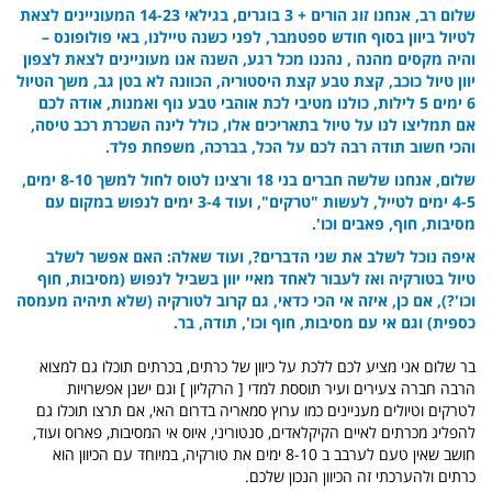
שלום רב,
אנחנו זוג הורים + 3 בוגרים, בגילאי 14-23 המעוניינים לצאת
לטיול ביוון בסוף חודש ספטמבר, לפני כשנה טיילנו,
באי פולופונס –
והיה מקסים מהנה , נהננו מכל רגע,
השנה אנו מעוניינים לצאת לצפון
יוון טיול כוכב, קצת טבע קצת היסטוריה, הכוונה לא בטן גב,
משך הטיול
6 ימים 5 לילות, כולנו מטיבי לכת אוהבי טבע נוף ואמנות,
אודה לכם
אם תמליצו לנו על טיול בתאריכים אלו, כולל לינה השכרת רכב טיסה,
והכי חשוב תודה רבה לכם על הכל,
בברכה,
משפחת פלד.
שלום, אנחנו שלשה חברים בני 18 ורצינו לטוס לחול למשך 8-10 ימים,
4-5 ימים לטייל, לעשות "טרקים", ועוד 3-4 ימים לנפוש במקום עם
מסיבות, חוף, פאבים וכו'.
איפה נוכל לשלב את שני הדברים?,
ועוד שאלה: האם אפשר לשלב
טיול בטורקיה ואז לעבור לאחד מאיי יוון בשביל לנפוש (מסיבות, חוף
וכו'?),
אם כן, איזה אי הכי כדאי, גם קרוב לטורקיה (שלא תיהיה מעמסה
כספית) וגם אי עם מסיבות, חוף וכו',
תודה, בר.
בר שלום אני מציע לכם ללכת על כיוון של כרתים, בכרתים תוכלו גם למצוא
הרבה חברה צעירים ועיר תוססת למדי [ הרקליון ] וגם ישנן אפשרויות
לטרקים וטיולים מעניינים כמו ערוץ סמאריה בדרום האי, אם תרצו תוכלו גם
להפליג מכרתים לאיים הקיקלאדים, סנטוריני, איוס אי המסיבות, פארוס ועוד,
חושב שאין טעם לערבב ב 8-10 ימים את טורקיה, במיוחד עם הכיוון הוא
כרתים ולהערכתי זה הכיוון הנכון שלכם.