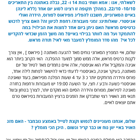
לשאלתי, אנו : אמא ושתי בנות 14 ו- 22, נבלה באתונה בין התאריכים
10/10- 22/10. במהלך תקופה זו רצינו לסוע יום אחד (ללא לינה)
באיים הסארוניים, חשבנו להפליג מפיראוס לפורוס, הידרה ואולי
אגיסטרי. שאלותינו: זמני מעבורת/ רחפת לכיוון זה? האם צריך לרכוש
כרטיסים מראש? האם ניתן ביום אחד למצות את הבילוי? במה
להתמקד ועל מה לוותר בבילוי באיים? מה משך הזמן שכדאי להקדיש
לכל אי? מהו סדר המומלץ למעבר מאי לאי?
תודה מראש.
שלום, איי המפרץ הסארוני נוחים מאד להגעה מאתונה [ פיראוס ] , אין צורך
לקנות כרטיס מראש, אלה ממש סמוך למועד ההפלגה האי הקרוב ביותר הוא
אגינה והמקביל אליו הוא אגיסטרי, אלה איים נחמדים מאד לטיול של יום
מאתונה, בעיקר אגינה, באגיסטרי לדעתי כדאי להישאר לפחות לילה אחד,
פורוס והידרה מרוחקים יותר כ 3 עד 4 שעות הפלגה מפיראוס, בעוד שאגינה
ואגיסטרי כשעה ורבע / חצי, עד השעה 19:00 יש מעבורות ורחפות בחזרה
מאגינה לפיראוס, מפורוס והידרה הסיום הוא מוקדם יותר, לצורך בטחון ובשל
תנאי מזג האוויר רצוי שתבדקו את הזמנים ברציץ המעבורות בפיראוס טרם
אתם יוצאים לאיים.
שלום,
אנחנו מעוניינים לנפוש וקצת לטייל באמצע נובמבר - האם מזג
האויר באיי יוון נוח או כבר קריר וגשום . היכן הכי מומלץ ?
נובמבר הוא תחילת החורף הרשמי של יוון, איני יכול להתחייב על ימי שמש, אך