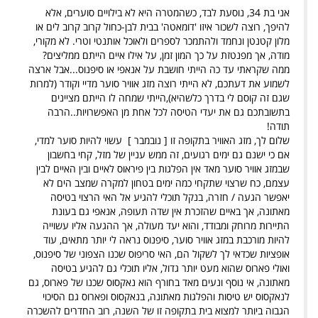
אני בת 34, נוסעת לבד, כשהמטרה היא לא בילויים סוערים, אלא
להיפך, רוצה לשכור
איזו 'דומאטה' בבית לבן-כחול קרוב קרוב לים או
מלון קטנטן ונחמד
ולהתמכר לספרים ולאוכל אותנטי וטרי. לא מקורי,
מודה, אך מפנטזת על כך המון
זמן,
על אילו איים הייתם ממליצים?
ממה שקראתי עד כה הייתי חושבת על אנאפי או
סיפנוס...אבל ארצה
לשמוע את דעתכם
,
לא הייתי רוצה מזג אוויר סוער מדיי וקודר (למרות
שגם זה קוסם לי בדרך
כלשהיא
),
הייתי שמחה לו הייתם מציינים
בתשובתכם גם את יעדי הטיסה לכל אחת מן
האפשרויות
..
הרבה
תודה
!
שלום לך, מזג האוויר בתקופה זו [ נובמבר ] עשוי להיות סוער למדי,
אם כי ישנם גם ימים רגועים, זה ממש עניין של מזל, קחי בחשבון
שבמזג אוויר סוער מאד אין הפלגות בין פיראוס לאיים ובין האיים לבין
עצמם, כח שרצוי שתקחי כמה ימים בטחון למקרה שמצב הים לא
יאפשר הגעה / חזרה, בנקל תוכלי להגיע אל האי הרצוי בטיסה
מאתונה, אך באיים שהזכרת אין שדה תעופה, אנאפי גם בעונת
התיירות מרוחק ומבודד, והוא יעד מעולה, אך ההגעה אליו עשוייה
להיות מורכבת במזג אוויר סוער, סיפנוס נראה לי יותר מתאים, עוד
אופציות שכדאי לך לשקול הם, האי סריפוס שכנו הצפוני של סיפנוס,
ואולי פארוס שהוא מעט יותר גדול, אליו תוכלי גם להגיע בטיסה
מאתונה, אי נוסף ונעים מאד בחורף הוא נאקסוס שכנו של פארוס, גם
לנאקסוס יש טיסות והפלגות מאתונה, בנאקסוס ופארוס גם הסיכוי
הגבוה ביותר למצוא בית בתקופה זו של השנה, רוב החדרים להשכרה