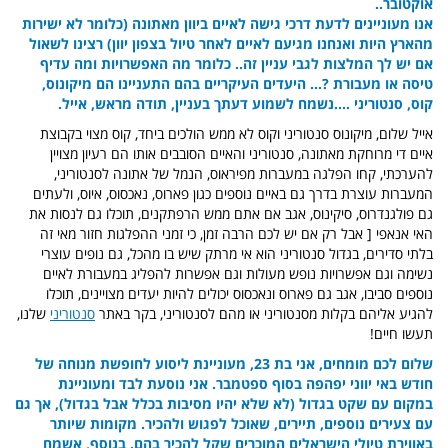
אוקטובר..
אנו מעוניינים לדעת דרכי גישה לאיים ביוון מאתונה (כלומר לא ישירות
מהארץ היות ואנחנו מגיעם לאיים לאחר טיול בצפון יוון) רצינו לשאול
אם יש לך המלצות לגבי עניין זה.. כלומר מה האפשרויות ומה עדיף
טיסה או מעבורת ?... היעדים העיקריים בהם התעניינו הם מיקונוס,
קוס, סנטוריני ....נשמח לשמוע דעתך בעניין, תודה מראש, אייל.
אייל שלום, מיקונוס סנטוריני וקוס לא ממש הולכים ביחד, קוס מצוי בקבוצת
איים די מרוחקת מאתונה, סנטוריני והאיים הסובבים אותו הם רעיון מצויין
להערכתי, קחו הפלגה במעברות מפיראוס, הנמל של אתונה לסנטוריני,
המעברות עוצרת בדרך גם באיים נוספים כגון פארוס, נאכסוס, איוס, ולעתים
גם פולגנדרוס, סיקינוס, אגב אם אתם ממש הרפתקנים, תוכלו גם לנסות את
האי אנאפי [ אבל רק אם יש לכם הרבה זמן, כי זמני ההפלגות חזור מאי זה
בלתי סדירים, בגדול סנטוריני הוא אי מרתק שיש בו מהכל, גם נופים עוצרי
נשימה וגם אפשרויות נופש מעולות וגם אפשרות להפליג במעבורת לאיים
נוספים סביבו, אגב גם פארוס ונאכסוס יכולים להיות יעדים מצויינים, תוכלו
להגיע אליהם בקלות מסנטוריני או מהם לסנטוריני, בקר באתר
סנטוריני
שלנו,
תעשו חיים!
שלום לכם מומחים,
אני בת 23, מעוניינת ליסוע לחופשת מנוחה של
חודש באי יווני יפהפה בסוף ספטמבר. אני נוסעת לבד ומעוניינת
במקום עם שקט בגדול (לא שלא יהיו מסיבות בכלל אבל בגדול), אך גם
עם צעירים נוספים, תיירים, שאוכל לפגוש ולהכיר. מקומות שיותר
באווירת טיולי הישראלים המוכרים שקל להכיר בהם. בנוסף, אשמח