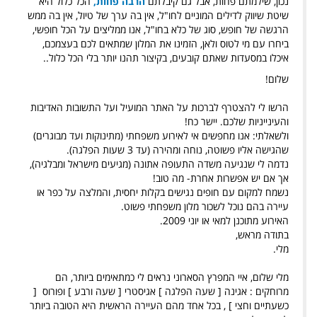
נכון, שילמתם פחות, אבל גם קיבלתם
הרבה פחות,
הכל כלול היא
שיטת שיווק לדילים המוניים לחו"ל, אין בה ערך של טיול, אין בה ממש
הרגשה של חופש, סוג של כלא בחו"ל, אנו ממליצים על הכל חופשי,
ביחרו עם מי לטוס ולאן, הזמינו את המלון שמתאים לכם בעצמכם,
איכלו במסעדות שאתם קובעים, בקיצור תהנו יותר בלי הכל כלול..
שלום!
הרשו לי להצטרף לברכות על האתר המועיל ועל התשובות האדיבות
והעינייניות שלכם. יישר כח!
ולשאלתי: אנו מחפשים אי לאירוע משפחתי (מתינוקות ועד מבוגרים)
שהגישה אליו פשוטה, נוחה ומהירה (עד 3 שעות הפלגה).
נדמה לי שנגיעה משדה התעופה אתונה (מגיעים מישראל ומבלגיה),
אך אם יש אפשרות אחרת- מה טוב!
נשמח למקום עם חופים נגישים בקלות יחסית, והמלצה על כפר או
עיירה בהם נוכל לשכור מלון משפחתי פשוט.
האירוע מתוכנן למאי או יוני 2009.
בתודה מראש,
מלי.
מלי שלום, איי המפרץ הסארוני נראים לי כמתאימים ביותר, הם
מרוחקים : אגינה [ שעה הפלגה ] אגיסטרי [ שעה ורבע ] ופורוס [
כשעתיים וחצי ] , בכל אחד מהם העיירה הראשית היא הטובה ביותר