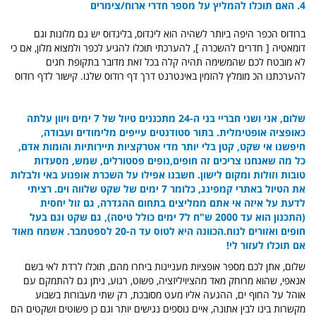
4. האם תוכלו להמליץ על מספר חדרי ארוח/צימרים
ברודוס הכפר היפה ביותר לשהיה הוא לינדוס, בלינדוס יש גם מלונות וגם
דומאטיה [ חדרים להשכרה ], להערכתי תוכלו להגיע לכפר ולמצוא מלון, אם כי
לא מובטח לכם שהמשימה תהיה קלה בכל זאת מדובר בתקופת חגים
להערכתנו הכ מומלץ להזמין באינטרנט דרך דף רודוס שלנו. קישור לדף רודוס
שלום, אני ושני חבריי בני ה-24 מתכננים טיול של 7 ימים ויוון עלתה
כאופציה אופטימלית. בתור סטודנטים עייפים מלימודים ועבודה,
חיפשנו אי שקט, קטן בלי יותר מדי אטרקציות תיירותיות והומות אדם,
כל מה שאנחנו צריכים זה חופים,נופים פסטורלים, שמש, מסעדות
טובות וזולות ומקום לישון. חשבנו אפילו על השכרת אופנוע באי ולבלות
את הטיול באתרי קמפינג, כלומר 7 ימים של שקט שלווה וים. רציתי
לדעת על איזה אי אתם ממליצים בתחום ההגדרה, גם זול יחסית
(התכנון הוא עד 2000 ש"ח ל7 ימים כולל טיסה), גם שקט וגם בעל
חופים ואזורים לנוח.הכוונה היא לטוס עד ה-20 לספטמבר. אשמח מאוד
אם תוכלו לעזור לי!
שלום, אתן לכם מספר אופציות מעניינות ביחרו מהם, תוכלו לרדת לאי בשם
אנאפי, שהוא מרוחק מאד מהציויליזציה, פשוט, רגוע, ניתן גם להתמקם עם
אוהל על החוף ים, ההגעה אליו מעט מסובכת, רק שתי מעבורות בשבוע
מקשרות בינו לבין אתונה, איים נוספים נגישים יותר וגם כן פשוטים ושקטים הם