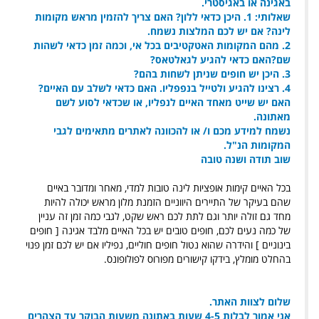
באגינה או באגיסטרי.
שאלותי:
1. היכן כדאי ללון? האם צריך להזמין מראש מקומות
לינה? אם יש לכם המלצות נשמח.
2. מהם המקומות האטקטיבים בכל אי, וכמה זמן כדאי לשהות
שם?
האם כדאי להגיע לגאלטאס?
3. היכן יש חופים שניתן לשחות בהם?
4. רצינו להגיע ולטייל בנפפליו. האם כדאי לשלב עם האיים?
האם יש שייט מאחד האיים לנפליו, או שכדאי לסוע לשם
מאתונה.
נשמח למידע מכם ו/ או להכוונה לאתרים מתאימים לגבי
המקומות הנ"ל.
שוב תודה ושנה טובה
בכל האיים קימות אופציות לינה טובות למדי, מאחר ומדובר באיים
שהם בעיקר של התיירים היווניים הזמנת מלון מראש יכולה להיות
מחד גם זולה יותר וגם לתת לכם ראש שקט, לגבי כמה זמן זה עניין
של כמה נעים לכם, חופים טובים יש בכל האיים מלבד אגינה [ חופים
בינוניים ] והידרה שהוא נטול חופים חוליים, נפיליו אם יש לכם זמן פנוי
בהחלט מומלץ, בידקו קישורים מפורוס לפולופונס.
שלום לצוות האתר.
אני אמור לבלות 4-5 שעות באתונה משעות הבוקר עד הצהרים