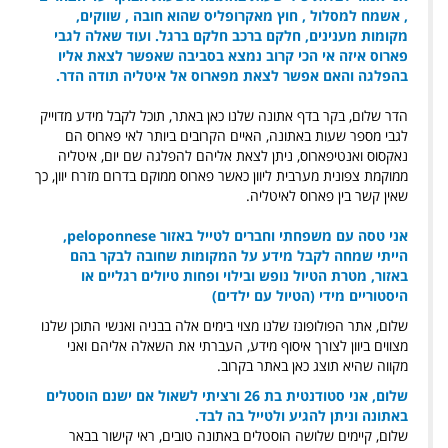
, אשמח למסלול , חוץ מאקרופליס שהוא חובה , שווקים,
מקומות מענינים, חלקם ברכב חלקם ברגל. ועוד שאלה לגבי
פארוס איזה אי הכי קרוב נמצא בסביבה שאפשר לצאת אליו
בהפלגה והאם אפשר לצאת מפארוס אל איטליה תודה הדר.
הדר שלום, בקר בדף אתונה שלנו כאן באתר, תוכל לקבל מידע מדוייק
לגבי מספר שעות באתונה, האיים הקרובים ביותר לאי פארוס הם
נאקסוס ואנטיפארוס, ניתן לצאת אליהם להפלגה שם יום, איטליה
ממוקמת צפונית מערבית ליוון כאשר פארוס ממוקם בדרום מזרח יוון, כך
שאין קשר בין פארוס לאיטליה.
אני טסה עם משפחתי וחברים לטייל באזור
peloponnese
,
הייתי שמחה לקבל מידע על המקומות שחובה לבקר בהם
באזור, מטרת הטיול נופש ובילוי ופחות טיולים רגליים או
היסטוריים מידי (הטיול עם ילדים)
שלום, אתר הפולופונז שלנו מצוי בימים אלה בבניה ואנשי התוכן שלנו
מצווים ביוון לצורך איסוף מידע, העברתי את השאלה אליהם ואני
מקווה שהיא תוצג כאן באתר בקרוב.
שלום, אני סטודנטית בת 26 ורציתי לשאול אם ישנם הוסטלים
באתונה וניתן להגיע ולטייל בה לבד.
שלום, קיימים שלושה הוסטלים באתונה טובים, ראי קישור בבאר