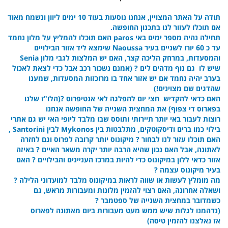
תודה על האתר המצויין, אנחנו נוסעות בעוד 10 ימים ליוון ונשמח מאוד
אם תוכלו לעזור לנו בתכנון החופשה.
תחילה נהיה מספר ימים באי
paros
האם תוכלו להמליץ על
מלון
נחמד
עד כ 60 יורו לשניים בעיר
Naoussa
שימצא ליד אזור הבילויים
והמסעדות, במרחק הליכה קצר, האם יש המלצות לגבי מלון Senia
שיש לו גם נוף מדהים לים ? (אמנם נשכור רכב אבל כדי לצאת לאכול
בערב יהיה נחמד אם יש אזור אחד בו מרוכזות המסעדות, שמענו
שהדגים שם מצוינים!)
האם כדאי להקדיש חצי יום להפלגה לאי
אנטיפרוס
?(הלו"ז שלנו
בפארוס די צפוף) את המחצית השנייה של החופשה אנחנו
רוצות לעבור באי יותר תיירותי ותוסס שבו מלבד ליופי האי יש גם אתרי
בילוי כמו ברים ודיסקוטקים, מתלבטות בין Mykonos לבין Santorini ,
האם תוכלו
עזור לנו לבחור ? מיקונוס יותר קרובה לפרוס וגם לחזרה
לאתונה, אבל האם נכון שהיא הרבה יותר יקרה משאר האיים ? באיזה
אזור כדאי ללון במיקונוס כדי להיות במרכז העניינים והבילויים ? האם
בעיר מיקונוס עצמה ?
מה מומלץ לעשות או שווה לראות במיקונוס מלבד למועדוני הלילה ?
ושאלה אחרונה, האם רצוי להזמין מלונות ומעבורות מראש, גם
כשמדובר במחצית השנייה של ספטמבר ?
(נדהמנו לגלות שיש ממש מעט מעבורות ביום מאתונה לפארוס
אז נאלצנו להזמין טיסה)