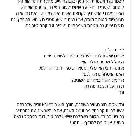
לשכור מלון משפחתי, אי נוסף בקבוצת איים מרוקחת יותר הוא האי
קיטנוס כשעתיים וחצי עד שלוש שעות הפלגה, קיטנוס הוא האי
הצפון מערבי המשתייך לקבוצת האיים הקיקלאדים, להערכתי אלה
האופציות הטובות ביותר, אך נראה לי שאגיסטרי הוא האי המומלץ, גם
חופים יפים, גם מלונות משפחתיים נעימים וגם קרוב לאתונה.
לצוות שלום!
אנחנו יוצאים לטיול באמצע נובמבר לשמונה ימים
המסלול שבנינו כשלד הוא:
אתונה, חצי האי פיליון, מטאורה, כפרי הזגוריה, דלפי.
האם המסלול נראה לכם?
איך מזג האויר באיזורים השונים?
תודה על תשובה מהירה
ורד
ורד שלום, מזג האוויר משתנה, חורף הוא חורף ובאיזורים שבחרתם
עשוי להיות קר בתקופה זו של השנה, אם כי השמש נוטה להפתיע
גם ביוון בחורף, מקווה בשבילכם שייצא לכם טוב, לגבי המסלול נראה
מצויין!, אין לי מה להוסיף... תהנו!