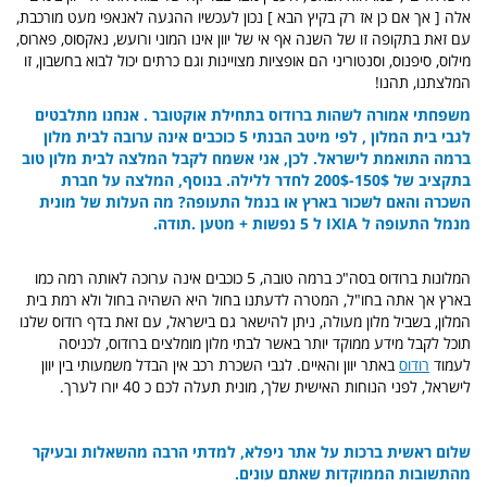
אלה [ אך אם כן אז רק בקיץ הבא ] נכון לעכשיו ההגעה לאנאפי מעט מורכבת,
עם זאת בתקופה זו של השנה אף אי של יוון אינו המוני ורועש, נאקסוס, פארוס,
מילוס, סיפנוס, וסנטוריני הם אופציות מצויינות וגם כרתים יכול לבוא בחשבון, זו
המלצתנו, תהנו!
משפחתי אמורה לשהות ברודוס בתחילת אוקטובר . אנחנו מתלבטים
לגבי בית המלון , לפי מיטב הבנתי 5 כוכבים אינה ערובה לבית מלון
ברמה התואמת לישראל. לכן, אני אשמח לקבל המלצה לבית מלון טוב
בתקציב של 150$-200$ לחדר ללילה. בנוסף, המלצה על חברת
השכרה והאם לשכור בארץ או בנמל התעופה? מה העלות של מונית
מנמל התעופה ל IXIA ל 5 נפשות + מטען .תודה.
המלונות ברודוס בסה"כ ברמה טובה, 5 כוכבים אינה ערוכה לאותה רמה כמו
בארץ אך אתה בחו"ל, המטרה לדעתנו בחול היא השהיה בחול ולא רמת בית
המלון, בשביל מלון מעולה, ניתן להישאר גם בישראל, עם זאת בדף רודוס שלנו
תוכל לקבל מידע ממוקד יותר באשר לבתי מלון מומלצים ברודוס, לכניסה
לעמוד
רודוס
באתר יוון והאיים. לגבי השכרת רכב אין הבדל משמעותי בין יוון
לישראל, לפני הנוחות האישית שלך, מונית תעלה לכם כ 40 יורו לערך.
שלום
ראשית ברכות על אתר ניפלא, למדתי הרבה מהשאלות ובעיקר
מהתשובות הממוקדות שאתם עונים.