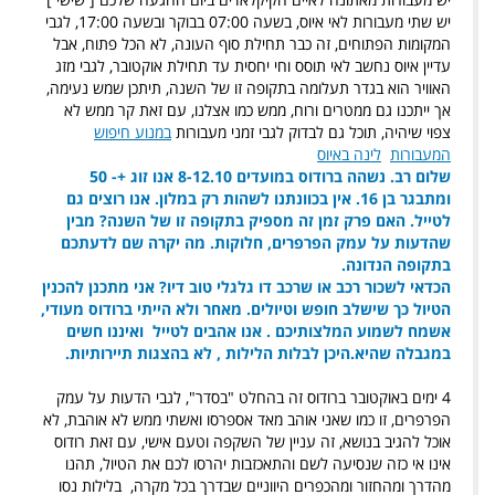
יש שתי מעבורות לאי איוס, בשעה 07:00 בבוקר ובשעה 17:00, לגבי
המקומות הפתוחים, זה כבר תחילת סוף העונה, לא הכל פתוח, אבל
עדיין איוס נחשב לאי תוסס וחי יחסית עד תחילת אוקטובר, לגבי מזג
האוויר הוא בגדר תעלומה בתקופה זו של השנה, תיתכן שמש נעימה,
אך ייתכנו גם ממטרים ורוח, ממש כמו אצלנו, עם זאת קר ממש לא
צפוי שיהיה, תוכל גם לבדוק לגבי זמני מעבורות
במנוע חיפוש
המעבורות
לינה באיוס
שלום רב.
נשהה ברודוס במועדים 8-12.10
אנו זוג +- 50
ומתבגר בן 16.
אין בכוונתנו לשהות רק במלון. אנו רוצים גם
לטייל.
האם פרק זמן זה מספיק בתקופה זו של השנה?
מבין
שהדעות על עמק הפרפרים, חלוקות. מה יקרה שם לדעתכם
בתקופה הנדונה.
הכדאי לשכור רכב או שרכב דו גלגלי טוב דיו?
אני מתכנן להכנין
הטיול כך שישלב חופש וטיולים.
מאחר ולא הייתי ברודוס מעודי,
אשמח לשמוע המלצותיכם .
אנו אהבים לטייל ואיננו חשים
במגבלה שהיא.
היכן לבלות הלילות , לא בהצגות תיירותיות.
4 ימים באוקטובר ברודוס זה בהחלט "בסדר", לגבי הדעות על עמק
הפרפרים, זו כמו שאני אוהב מאד אספרסו ואשתי ממש לא אוהבת, לא
אוכל להגיב בנושא, זה עניין של השקפה וטעם אישי, עם זאת רודוס
אינו אי כזה שנסיעה לשם והתאכזבות יהרסו לכם את הטיול, תהנו
מהדרך ומהחזור ומהכפרים היווניים שבדרך בכל מקרה, בלילות נסו