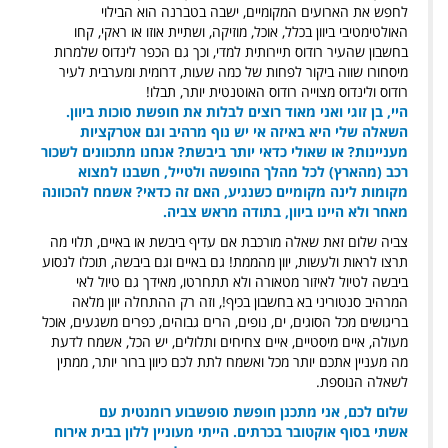
לחפש את הארועים המקומיים, ישבה בטברנה הוא הבילוי
האולטימטיבי ביוון בכלל, אוכל, מוזיקה, ושתיית אוזו או ראקי, קחו
בחשבון שהעיר רודוס תיירותית למדי, וכך גם הכפר לינדוס שלמרות
מיסחורו שווה ביקור לפחות של כמה שעות, דרומית ומערבית לעיר
רודוס ולינדוס מצוייה רודוס האוטנטית יותר, תבלו!
היי, בן זוגי ואני מאוד רוצים לבלות את חופשת
סוכות ביוון.
השאלה שלי היא באיזה אי יש נוף מרהיב וגם אטרקציות
מעניינות? או שאולי כדאי יותר ביבשת?
אנחנו מתכוונים לשכור
רכב (מהארץ) לכל מהלך החופשה ולטייל, חשבנו למצוא
מקומות לינה מקומיים כשנגיע, האם זה כדאי? אשמח להכוונה
מאחר ולא היינו ביוון, בתודה מראש צביה.
צביה שלום זאת שאלה מורכבת אם עדיף ביבשת או באיים, תלוי מה
תרצו לראות ולעשות, יוון מהממת! גם באיים וגם ביבשה, תוכלו לנסוע
ביבשה לטיול לאיזור מטאורה ולא תתחרטו, מאידך גם טיול לאי
המרהיב סנטוריני בא בחשבון בכיף!, וזה רק ההתחלה יוון מלאה
בריגושים מכל הסוגים, ים, נופים, הרים גבוהים, כפרים משגעים, אוכל
מעולה, איים מיסטיים, איים צחיחים ותלולים, יש הכל, אשמח לדעת
מה מעניין אתכם יותר מכל ואשמח לתת לכם כיוון ברור יותר, ממתין
לשאלה הנוספת.
שלום לכם, אני מתכנן חופשת סופשבוע רומנטית עם
אשתי בסוף אוקטובר בכרתים. הייתי מעוניין ללון בבית אירוח