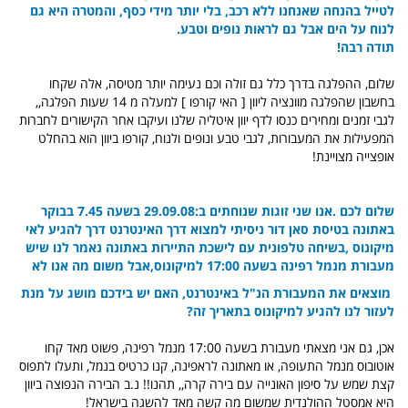
לטייל בהנחה שאנחנו ללא רכב, בלי יותר מידי כסף, והמטרה היא גם
לנוח על הים אבל גם לראות נופים וטבע.
תודה רבה!
שלום, ההפלגה בדרך כלל גם זולה וכם נעימה יותר מטיסה, אלה שקחו
בחשבון שהפלגה מוונציה ליוון [ האי קורפו ] למעלה מ 14 שעות הפלגה,,
לגבי זמנים ומחירים כנסו לדף יוון איטליה שלנו ועיקבו אחר הקישורים לחברות
המפעילות את המעבורות, לגבי טבע ונופים ולנוח, קורפו ביוון הוא בהחלט
אופצייה מצויינת!
שלום לכם .אנו שני זוגות שנוחתים ב:29.09.08 בשעה 7.45 בבוקר
באתונה בטיסת סאן דור ניסיתי למצוא דרך האינטרנט דרך להגיע לאי
מיקונוס ,בשיחה טלפונית עם לישכת התיירות באתונה נאמר לנו שיש
מעבורת מנמל רפינה בשעה 17:00 למיקונוס,אבל משום מה אנו לא
מוצאים את המעבורת הנ"ל באינטרנט, האם יש בידכם מושג על מנת
לעזור לנו להגיע למיקונוס בתאריך זה?
אכן, גם אני מצאתי מעבורת בשעה 17:00 מנמל רפינה, פשוט מאד קחו
אוטובוס מנמל התעופה, או מאתונה לראפינה, קנו כרטיס בנמל, ותעלו לתפוס
קצת שמש על סיפון האונייה עם בירה קרה,, תהנו!! נ.ב הבירה הנפוצה ביוון
היא אמסטל ההולנדית שמשום מה קשה מאד להשגה בישראל!