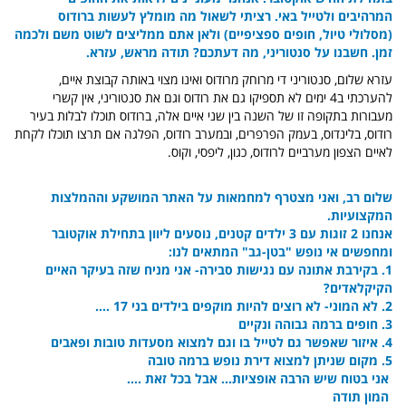
המרהיבים ולטייל באי.
רציתי לשאול מה מומלץ לעשות ברודוס
(מסלולי טיול, חופים ספציפיים) ולאן אתם ממליצים לשוט משם ולכמה
זמן.
חשבנו על סנטוריני, מה דעתכם?
תודה מראש,
עזרא.
עזרא שלום, סנטוריני די מרוחק מרודוס ואינו מצוי באותה קבוצת איים,
להערכתי ב4 ימים לא תספיקו גם את רודוס וגם את סנטוריני, אין קשרי
מעבורות בתקופה זו של השנה בין שני איים אלה, ברודוס תוכלו לבלות בעיר
רודוס, בלינדוס, בעמק הפרפרים, ובמערב רודוס, הפלגה אם תרצו תוכלו לקחת
לאיים הצפון מערביים לרודוס, כגון, ליפסי, וקוס.
שלום רב, ואני מצטרף למחמאות על האתר המושקע וההמלצות
המקצועיות.
אנחנו 2 זוגות עם 3 ילדים קטנים, נוסעים ליוון בתחילת אוקטובר
ומחפשים אי נופש "בטן-גב" המתאים לנו:
1. בקירבת אתונה עם נגישות סבירה- אני מניח שזה בעיקר האיים
הקיקלאדים?
2. לא המוני- לא רוצים להיות מוקפים בילדים בני 17 ....
3. חופים ברמה גבוהה ונקיים
4. איזור שאפשר גם לטייל בו וגם למצוא מסעדות טובות ופאבים
5. מקום שניתן למצוא דירת נופש ברמה טובה
אני בטוח שיש הרבה אופציות... אבל בכל זאת ....
המון תודה