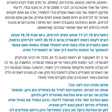
: סיפנוס, סריפוס, קיטנוס, פולגנדרוס, קימולוס, על כולם תוכלו לקרא בתפריט
היימני של אתר אינטרנט זה, לגבי ה 2000 ש"ח, זה מעט גבולי, לדעתי
תזדקקו להוסיף עוד כמה מאות שקלים בכדי להסתדר, אלה אם אתם לוקחים
צארטר זול לכרתים או רודוס ומשם יוצאים לאיים אחרים, אם אכן אתם מגיעים
לכרתים, חפשו ההפלגות במעבורת לאיזור האי מילוס / פולגנדרוס או מהעיר
סיטיה בכרתים לאי נוסף ואפשרי עבורכם, קארפאטוס.
בתאריכים 17-21.10 אנחנו טסים לכריתים, ביום שבת 18.10 אנחנו
רוצים לקחת רחפת לסנטוריני,וביום ה 20.10 לחזור לכריתים ברחפת,
האם בתאריכים אלה בטוח שיש רחפות? שאלה נוספת האם אפשר
להסתמך על הזמנת מלונות דרך אתר זה לסנטוריני? תודה.
עד ה 31 לאוקטובר יש רחפות כמעט כל יום, מלבד ימי רביעי מהרקליון
לסנטוריני, לגבי הזמנת מלון באתר איי יוון ובאתר סנטוריני, התשובה כן!, עד כה
לא קיבלנו תלונות מלקוחות שהזמינו דרך האתר, ההזמנה עצמה מבוצעת דרך
שני האתרים המובילים בעולם להזמנת בתי מלון, אנו רק מפנים לאתרים הללו
וגולשים באתר האינטרנט שלנו מקבלים מחיר מיוחד!
שלום ותודה רבה לפני הכל.
אנחנו זוג חברות, המעוניינות לטייל גם באיטליה וגם ביוון. מהאתר
שלכם אני מבינה שיש הפלגות מאיטליה ליוון ולהיפך.
האם הפלגה יותר זולה מטיסה?
לדעתי, כרגע נתחיל את הטיול שלנו
באיטליה מדרום לצפון ונצא לייון מונציה.
לאן יש הפלגות ביוון? מה בערך המחירים?
היכן הייתם ממליצים לנו