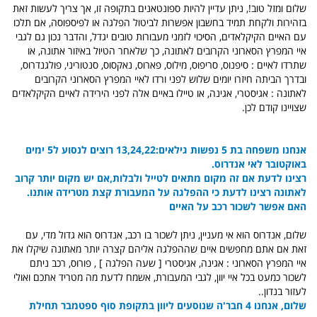
שלום ומזל טוב!, ניתן עדיין להיות ספונטאנים בתקופה זו, אך צריך לעשות זאת
בזהירות ולקחת תמיד בחשבון אפשרות לביטול הפלגה או לפיספוסה, אם תלכו
עם האיים הקיקלאדים, הסיכוי לזמני מעבורות טובים יגדל, והדבר נכון גם לגבי
איי המפרץ הסארוני הקרובים לאתונה, כך שלאחר הטיול באיזור אתונה, או
שתרדו לאיים : סיפנוס, סריפוס, מילוס, פארוס, נאקסוס, סנטוריני, פולגנדרוס,
ובדרך הביתה חיזרו יומים שלוש לפני ורדו לאיי המפרץ הסארוני הקרובים
לאתונה : אגיסטרי, אגינה, או טיילו באיים אלה לפני הירידה לאיים הקיקלאדים
שצויינו קודם לכן.
אנחנו משפחה בת 5 נפשות גילאים:13,24,22 רוצים לנסוע ל5 ימים
באוקטובר לאי אנדרוס.
רצינו לדעת אם זה מקום מתאים לטייל ולבלות,אם יש מקום יותר קרוב
לאתונה רצינו לדעת כי ההפלגה על המעבורת קצת מטרידה אותנו.
האם אפשר לשכור רכב על האיים
שלום, אנדרוס הוא אי מעניין, ניתן לשכור בו רכב, אנדרוס הוא גדול מדי, עם
זאת אם אתם מחפשים איים שההפלגה אליהם קצרה יותר מאתונה שיקלו את
איי המפרץ הסארוני : אגינה, אגיסטרי [ שעה הפלגה ] , פורוס, רכב ניתם
לשכור כמעט בכל איי יוון, לגבי המעבורת, אשמח לדעת מה מטריד אתכם ואולי
לעזור בנדון..
שלום, אנחנו 4 חבר'ה שנוסעים ליוון בתקופת סוף ספטמבר תחילת