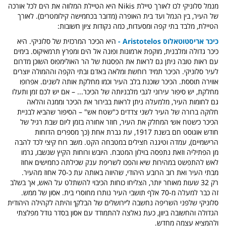
מנמל סלוניקי לכו לאורך טיילת Nikis היא הטיילת המלווה את הים לכל אורכה
של העיר, בין הנמל ועד בית האופרה (מדובר בכחמישה קילומטרים). לאורך
הטיילת, מלבד בתי קפה ומסעדות, כמה נקודות ציון חשובות:
כיכר אריסטוטאלוס
Aristotelos -
היא הכיכר המרכזית של סלוניקי. היא
כיכר גדולה ומלבנית, מוקפת ארמונות ופונה אל הים ומפרץ תרמאיקוס. בימים
עם ראות טובה ניתן גם לראות את הפסגות של הר האולימפוס השוכן מדרום
לעיר סלוניקי. הכיכר תמיד רוחשת ומלאה באדם ובתי הקפה וההמולה יוצרים
אווירה תוססת. הכיכר שוכנת בלב העיר וכמו מחלקת אותה לשנים. אפרופו
מחלקת, יש סיפור עירוני לגבי מלבניותה של הכיכר... – אם יש לכם זמן ותעלו
גם לחומות העיר, מלמעלה ניתן לראות בבירור את הכיכר וממנה והלאה
חלוקה ברורה של העיר לשני צדדים כ"שטח אש" – הסיפור שהביא לבניית
הכיכר כ׳שטח אש׳ המחלק את העיר, חוזר אחורה בזמן ליום שבת רגיל של
חודש אוגוסט חם בשנת 1917, עת גברת אחת (כך מספרים הדוחות
הרישמיים), עמדה וטיגנה חצילים במטבחה הקט. משב רוח קיצי לכד להבה
מן הפתיליה וזאת נתפסה בוילון המטבח. היובש ורוחות הקיץ שנשבו, גרמו
לאש להתפשט במהירות שיא והפכו לשריפת ענק שכילתה כחמישים אחוז
מבתי העיר ואת רוב הרובע היהודי, שהיווה באותה עת כ-70 אחוז מהעיר.
רק 32 שעות מאוחר יותר, הצליחו כוחות הכיבוי להשתלט על האש, אך בשלב
זה כבר למעלה מ-70 אלף תושבי העיר נותרו מחוסרי בית. אסון של ממש.
סלוניקי שלפני השריפה נחשבה ל׳ירושלים של הבלקן׳ והיתה לקהילה היהודית
הגדולה והחשובה ביוון, כעת נאלצה להתמודד עם אסון בסדר גודל מפלצתי
ולהמציא עצמה מחדש.