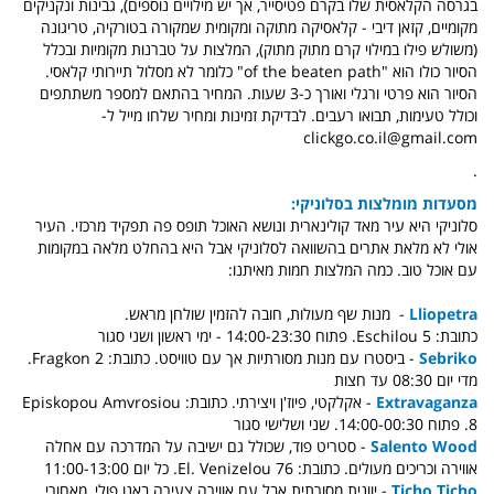
בגרסה הקלאסית שלו בקרם פטיסייר, אך יש מילויים נוספים), גבינות ונקניקים
מקומיים, קזאן דיבי - קלאסיקה מתוקה ומקומית שמקורה בטורקיה, טריגונה
(משולש פילו במילוי קרם מתוק מתוק), המלצות על טברנות מקומיות ובכלל
הסיור כולו הוא "of the beaten path" כלומר לא מסלול תיירותי קלאסי.
הסיור הוא פרטי ורגלי ואורך כ-3 שעות. המחיר בהתאם למספר משתתפים
וכולל טעימות, תבואו רעבים. לבדיקת זמינות ומחיר שלחו מייל ל
-
clickgo.co.il@gmail.com
.
מסעדות מומלצות בסלוניקי:
סלוניקי היא עיר מאד קולינארית ונושא האוכל תופס פה תפקיד מרכזי. העיר
אולי לא מלאת אתרים בהשוואה לסלוניקי אבל היא בהחלט מלאה במקומות
עם אוכל טוב. כמה המלצות חמות מאיתנו:
Lliopetra
- מנות שף מעולות, חובה להזמין שולחן מראש.
כתובת: Eschilou 5. פתוח 14:00-23:30 - ימי ראשון ושני סגור
Sebriko
- ביסטרו עם מנות מסורתיות אך עם טוויסט. כתובת: Fragkon 2.
מדי יום 08:30 עד חצות
Extravaganza
- אקלקטי, פיוז'ן ויצירתי. כתובת: Episkopou Amvrosiou
8. פתוח 14:00-00:30. שני ושלישי סגור
Salento Wood
- סטריט פוד, שכולל גם ישיבה על המדרכה עם אחלה
אווירה וכריכים מעולים. כתובת: El. Venizelou 76. כל יום 11:00-13:00
Ticho Ticho
- יוונית מסורתית אבל עם אווירה צעירה באנו פולי, מאחורי