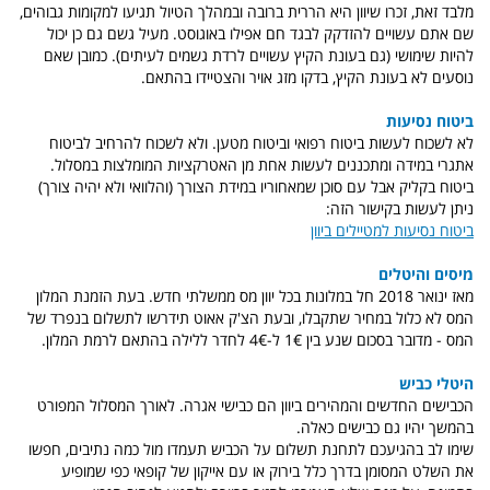
מלבד זאת, זכרו שיוון היא הררית ברובה ובמהלך הטיול תגיעו למקומות גבוהים,
שם אתם עשויים להזדקק לבגד חם אפילו באוגוסט. מעיל גשם גם כן יכול
להיות שימושי (גם בעונת הקיץ עשויים לרדת גשמים לעיתים). כמובן שאם
נוסעים לא בעונת הקיץ, בדקו מזג אויר והצטיידו בהתאם.
ביטוח נסיעות
לא לשכוח לעשות ביטוח רפואי וביטוח מטען. ולא לשכוח להרחיב לביטוח
אתגרי במידה ומתכננים לעשות אחת מן האטרקציות המומלצות במסלול.
ביטוח בקליק אבל עם סוכן שמאחוריו במידת הצורך (והלוואי ולא יהיה צורך)
ניתן לעשות בקישור הזה:
ביטוח נסיעות למטיילים ביוון
מיסים והיטלים
מאז ינואר 2018 חל במלונות בכל יוון מס ממשלתי חדש. בעת הזמנת המלון
המס לא כלול במחיר שתקבלו, ובעת הצ'ק אאוט תידרשו לתשלום בנפרד של
המס - מדובר בסכום שנע בין 1€ ל-4€ לחדר ללילה בהתאם לרמת המלון.
היטלי כביש
הכבישים החדשים והמהירים ביוון הם כבישי אגרה. לאורך המסלול המפורט
בהמשך יהיו גם כבישים כאלה.
שימו לב בהגיעכם לתחנת תשלום על הכביש תעמדו מול כמה נתיבים, חפשו
את השלט המסומן בדרך כלל בירוק או עם אייקון של קופאי כפי שמופיע