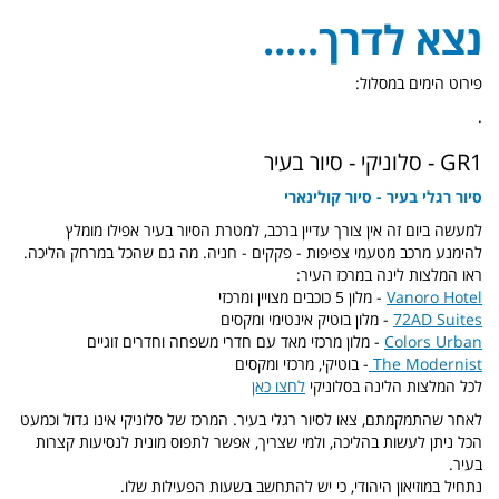
נצא לדרך.....
פירוט הימים במסלול:
.
GR1 - סלוניקי - סיור בעיר
סיור רגלי בעיר - סיור קולינארי
למעשה ביום זה אין צורך עדיין ברכב, למטרת הסיור בעיר אפילו מומלץ
להימנע מרכב מטעמי צפיפות - פקקים - חניה. מה גם שהכל במרחק הליכה.
ראו המלצות לינה במרכז העיר:
Vanoro Hotel
- מלון 5 כוכבים מצויין ומרכזי
72AD Suites
- מלון בוטיק אינטימי ומקסים
Colors Urban
- מלון מרכזי מאד עם חדרי משפחה וחדרים זוגיים
The Modernist
- בוטיקי, מרכזי ומקסים
לכל המלצות הלינה בסלוניקי
לחצו כאן
לאחר שהתמקמתם, צאו לסיור רגלי בעיר. המרכז של סלוניקי אינו גדול וכמעט
הכל ניתן לעשות בהליכה, ולמי שצריך, אפשר לתפוס מונית לנסיעות קצרות
בעיר.
נתחיל במוזיאון היהודי, כי יש להתחשב בשעות הפעילות שלו.