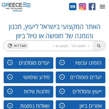
Toggle
navigation
האתר המקצועי בישראל ליעוץ, תכנון
והזמנה של חופשה או טיול ביוון
הזמינו עכשיו
יעדים מומלצים
יעדים פופולרים
מידע שימושי
ייעוץ ומסלולים
מלונות ווילות
אזורים ביוון
שאלות נפוצות