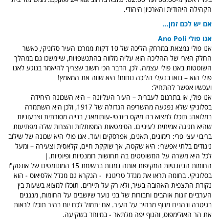
הקהילה היהודית והארכיון היהודי.
אם יש לכם זמן...
אנו פולי Ano Poli
אנו פולי נמצאת במרחק הליכה של 10 דקות ממרכז העיר סלוניקי, כאשר
החלק הארי של ההליכה הוא עליה מלווה בהתנשפויות, שיימשכו גם במהלך
השוטטות באנו פולי עצמה. לכן, הדבר הכי חשוב שצריך להיאמר בנוגע לאנו
פולי הוא – בואו בנעלי הליכה נוחות! היא שווה את המאמץ!
ועכשיו אפשר להתחיל:
אנו פולי, או בתרגום לעברית – העיר העליונה – היא השכונה היחידה
בסלוניקי שלא נפגעה מהשריפה הגדולה של 1917, ולכן היא השתמרה
במלואה: תוכלו למצוא בה מיקס ביזנטי-עותומאני, בנייה מסורתית וצבעוניות
שהיא חגיגה אמיתית לעיניים. הסימטאות המפותלות והצרות שלה מפתיעות
בריבוי עצי פרי: רימונים, תאנים, אפרסקים ועוד. אנו פולי היא שכונה של שילוב
ניגודים בלתי אפשרי: היא שקטה, אך שוקקת חיים, קלאסית וצעירה – ומעל
לכל היא משרה על המשוטטים בה תחושות רומנטיות ופיוטיות.|
החומות הביזנטיות המקיפות אותה נמנות ברשימת 15 המונומטים של אונסק"ו
בסלוניקי. בחומה תראו את מגדל טריגוניו - הנקרא גם מגדל אלסיאוס - הוא
נקודת התצפית האהובה בעיר, ולא רק על תיירים. תוכלו למצוא בשעות בין
הערביים זוגות אוהבים וחבורות של בני נוער שיושבים על החומות, מנגנים
בגיטרה ונהנים מנוף מרהיב על העיר. אם יתמזל לכם יום בהיר תוכלו לראות
את הר האולימפוס, והנוף יפה מלתאר - במיוחד בשקיעה.