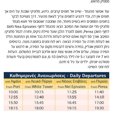
מספיק מראש.
עוד אפשר מהנמל - שייט אל חופים קרובים.
כידוע, סלוניקי שוכנת על הים אך
חופים אין לה, וכדי להגיע לחופים צריך לצאת מהעיר. דרך מצויינת לבקר
בחופים הסמוכים היא בשייט מיוחד, מה שמכונה 'אוטובוס ימי' ויוצא מנמל
סלוניקי מדי יום ועושה את הסיבוב הבא: מהנמל לחוף Nea Epivates משם
לחוף השכן Perea, משם למגדל הלבן שעל טיילת ניקיס, וחזרה לנמל סלוניקי.
הסיבוב אורך 50 דקות ואתם יכולים לעלות ולרדת בכל אחת מן התחנות הללו
ואז לעלות חזרה על הסירה הבאה: ראו לוח זמנים בתמונה מטה. כרטיסים
ניתן להזמין אונליין, במידה ורוצים להבטיח מקום על הסירה, או לרכוש על
הסירה עצמה, עולים אליה ואנשי צוות יגשו אליכם לגביית התשלום. העלות
היא 7 יורו למבוגר ו-5 יורו לילד בגילאים 6-10, וגם לסטודנטים (בעלי תעודת
סטודנט יוונית). ילדים עד גיל 6 חינם.
לוח זמני השייט: