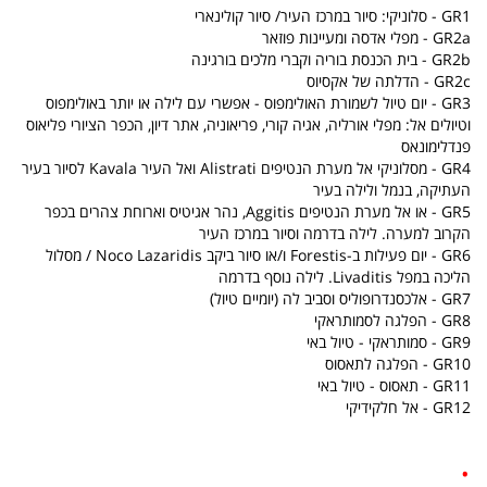
GR1 - סלוניקי: סיור במרכז העיר/ סיור קולינארי
GR2a - מפלי אדסה ומעיינות פוזאר
GR2b - בית הכנסת בוריה וקברי מלכים בורגינה
GR2c - הדלתה של אקסיוס
GR3
- יום טיול לשמורת האולימפוס - אפשרי עם לילה או יותר באולימפוס
וטיולים אל: מפלי אורליה, אגיה קורי, פריאוניה, אתר דיון, הכפר הציורי פליאוס
פנדלימונאס
GR4 - מסלוניקי אל מערת הנטיפים Alistrati ואל העיר Kavala לסיור בעיר
העתיקה, בנמל ולילה בעיר
GR5 -
או אל מערת הנטיפים Aggitis, נהר אגיטיס וארוחת צהרים בכפר
הקרוב למערה. לילה בדרמה וסיור במרכז העיר
GR6 - יום פעילות ב-Forestis ו/או סיור ביקב Noco Lazaridis / מסלול
הליכה במפל Livaditis. לילה נוסף בדרמה
GR7 - אלכסנדרופוליס וסביב לה (יומיים טיול)
GR8 - הפלגה לסמותראקי
GR9 - סמותראקי - טיול באי
GR10 - הפלגה לתאסוס
GR11 - תאסוס - טיול באי
GR12 - אל חלקידיקי
.