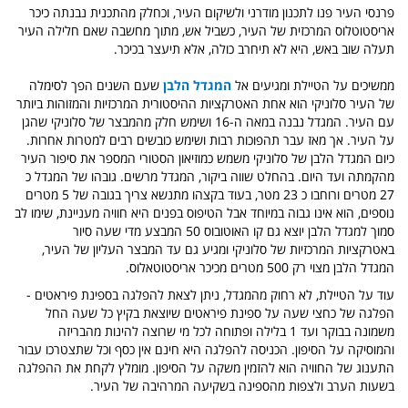
פרנסי העיר פנו לתכנון מודרני ולשיקום העיר, וכחלק מהתכנית נבנתה כיכר
אריסטוטלוס המרכזית של העיר, כשביל אש, מתוך מחשבה שאם חלילה העיר
תעלה שוב באש, היא לא תיחרב כולה, אלא תיעצר בכיכר.
ממשיכים על הטיילת ומגיעים אל
המגדל הלבן
שעם השנים הפך לסימלה
של העיר סלוניקי הוא אחת האטרקציות ההיסטורית המרכזיות והמזוהות ביותר
עם העיר. המגדל נבנה במאה ה-16 ושימש חלק מהמבצר של סלוניקי שהגן
על העיר. אך מאז עבר תהפוכות רבות ושימש כובשים רבים למטרות אחרות.
כיום המגדל הלבן של סלוניקי משמש כמוזיאון הסטורי המספר את סיפור העיר
מהקמתה ועד היום. בהחלט שווה ביקור, המגדל מרשים.
גובהו של המגדל כ
27 מטרים ורוחבו כ 23 מטר, בעוד בקצהו מתנשא צריך בגובה של 5 מטרים
נוספים, הוא אינו גבוה במיוחד אבל הטיפוס בפנים היא חוויה מעניינת, שימו לב
סמוך למגדל הלבן יוצא גם קו האוטובוס 50 המבצע מדי שעה סיור
באטרקציות המרכזיות של סלוניקי ומגיע גם עד המבצר העליון של העיר,
המגדל הלבן מצוי רק 500 מטרים מכיכר אריסטוטאלוס.
עוד על הטיילת, לא רחוק מהמגדל, ניתן לצאת להפלגה בספינת פיראטים -
הפלגה של כחצי שעה על ספינת פיראטים שיוצאת בקיץ כל שעה החל
משמונה בבוקר ועד 1 בלילה ופתוחה לכל מי שרוצה להינות מהבריזה
והמוסיקה על הסיפון. הכניסה להפלגה היא חינם אין כסף וכל שתצטרכו עבור
התענוג של החוויה הוא להזמין משקה על הסיפון. מומלץ לקחת את ההפלגה
בשעות הערב ולצפות מהספינה בשקיעה המרהיבה של העיר.