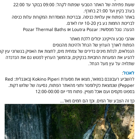
שעות פתיחה של האתר הטבעי שפתוח לקהל: 09:00 בבוקר עד 22:00
בערב בקיץ ועד 21:00 בחורף.
באתר הפתוח אין עלויות כניסה. ובבריכות המוסדרות המקורות עלות כניסה
לבריכות החמות נע בין 10-20 יורו לאדם.
הגעה: גוגל מפס/וויז: Loutra Pozar או Pozar Thermal Baths
אוהבי טבע והייקינג יכולים ללכת מאתר
הפתוח לאורך
הערוץ
של
הנחל
ולהינות מהנופים
הנפלאים,
לגלות
מינים
נדירים
של
צמחית
מים
,
לחצות
את
האפיק
בגשרוני
עץ
קט
להגיע
את
המערות
החבויות
בנקיקים, ובהמשך הערוץ לפגוש גם את הנדנדה
שתלויה על עץ מעל הנחל.
לאכול
:
להשביע רעבונכם בפוזאר, מצאו את מסעדת Kokino Piperi (באנגלית:
Red
Pepper) שנמצאת כקילומטר וחצי מהאתר הפתוח, נסיעה של שלוש דקות.
בספוט מקסים ועם אוכל מצויין. פתוח מדי יום 12:00-00:00
כן! זה הצבע של המים. וכן! הם חמים מאד...