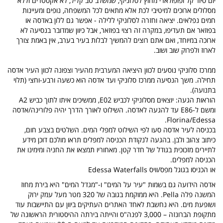
יום סיור קל ופופולארי מחוץ לסלוניקי, שמשלב טב קליל, לא אקסטרים וללא
מסלולים ארוכים למיטיבי לכת אלא מתאים לכל המשפחה, נופים ומעיינות
חמים נפלאים. יציאה וחזרה לסלוניקי ללילה - אפשר גם ללון באדסה או
בפוזאר אם תעדיפו, במקרה זה רצוי בפוזאר, אבל כיוון שמדובר בנסיעה לא
ארוכה במיוחד, ואם אתם רוצים להמשיך לבלות בעיר בערב, אין באמת צורך
לארוז ולפרוק שוב ושוב.
ממרכז סלוניקי נוסעים לכוון היציאה המערבית מהעיר וצפונה לכוון העיר אדסה
תחילה. משך הנסיעה ממרכז סלוניקי ועד אדסה הוא כשעה ורבע-וחצי (תלוי
בתנועה).
הוראות הגעה:
יוצאים מסלוניקי לכביש E02, ממשיכים איתו לתוך כביש A2
ומשם ל-E86 עד להגעה לאדסה. השילוט לאורך הדרך יהיה פלורינה/אדסה
Florina/Edessa.
בכניסה לעיר אדסה סעו לפי השילוט למפלי המים. השלטים בצבע חום,
כיתוב צהוב ולבן. בהגעה לנקודת הכניסה למפלים תראו מולכם דוכן מידע
לתיירים מזכוכית בגודל של חדר קטן. מאחוריו תמצאו את החניה ומימינו את
הכניסה למפלים.
או הכניסו בגוגל מפס/וויס Edessa Waterfalls
אדסה הידועה גם בשמות "עיר על המים" ו-"מגדל המים" היא בירת מחוז
המשנה פלה Pella. היא ממוקמת בגובה של 320 מטר מעל עמק ירוק
ושופעת מים. היא נחשבת לאחד האתרים העתיקים ביוון עם התיישבות עוד
מתקופת הברונזה – 3,000 לפנה"ס והייתה בירתה ההיסטורית הראשונה של