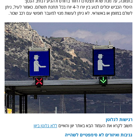
בתמונה, על מנת שלא תצטרכו לחזור ברוורס ולהגיע לנתיב הנכון:
היטלי הכביש יכולים לנוע בין יורו ל-4 יורו בכל תחנת תשלום. כאמור לעיל, ניתן
לשלם במזומן או באשראי. לא ניתן לעשות מנוי למעבר חופשי עם רכב שכור.
רגישות לגלוטן
חשוב לקרא את העמוד הבא באתר יוון והאיים
ללא גלוטן ביוון
גניבות ואיזורים לא סימפטיים לשהייה