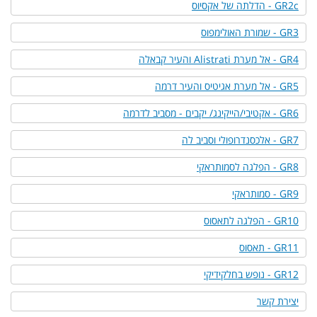
GR2c - הדלתה של אקסיוס
GR3 - שמורת האולימפוס
GR4 - אל מערת Alistrati והעיר קבאלה
GR5 - אל מערת אגיטיס והעיר דרמה
GR6 - אקטיבי/הייקינג/ יקבים - מסביב לדרמה
GR7 - אלכסנדרופולי וסביב לה
GR8 - הפלגה לסמותראקי
GR9 - סמותראקי
GR10 - הפלגה לתאסוס
GR11 - תאסוס
GR12 - נופש בחלקידיקי
יצירת קשר