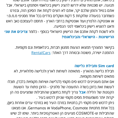
תנועה. יש סוכנויות שלא ידרשו להציג רישיון בינלאומי ויסתפקו בישראלי. אבל
אתם בטיול והזמן שלכם יקר, אתם לא רוצים לקחת את הסיכון הזה, ובפרט
כשמדובר בפעולה שלוקחת 5 דקות ושקלים בודדים בכל אחד מסניפי מ.מ.ס.י
או אופטיקה הלפרין ועוד אופטיקות ברחבי הארץ - תחסכו לעצמכם כאב ראש
ודאגו להוציא רישיון בינלאומי לפני הנסיעה.
ולא לשכוח לקחת אתכם את הרישיון הישראלי בנוסף - כלומר
צריכים את שני
הרישיונות - הישראלי והבינלאומי!
בקישור המצורף תמצאו הצעות ממגוון חברות, בינלאומיות וגם מקומיות.
ההזמנה ישירה, פשוטה ובטוחה דרך האתר:
RentalCars
Sim card וחבילת גלישה
חבילת גלישה מהארץ - מתאימה לשיחות לארץ ולגלישה סלולארית, לא
מתאים לשיחות מקומיות.
אם אתם מעוניינים לרכוש סים מקומי (לגלישה ושיחות מקומיות בלבד), תוכלו
לעשות זאת בדוכן בשדה התעופה של סלוניקי - הדוכן פתוח עד השעות
הקטנות של הלילה
אבל
צריך לקחת בחשבון שהחבילות שמציעים פה הן
יקרות יותר משמעותית מסים מקומי שניתן לרכוש בעיר
.
ניתן לרכוש סים מקומי רק בחנויות במרכז העיר (או במרכזי ערים אחרות ביוון),
בכל אחת מחנויות VodaPhone, Cosmote או Germanos. אנו מצאנו
שהחבילות ש-COSMOTE מציעים הן האטרקטיביות ביותר. שימו לב שיש