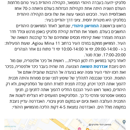
סלוניקי ידועה בעברה היהודי המפואר, הקהילה היהודית בעיר טרום מלחמת
העולם השניה היתה אחת הקהילות הגדולות בעולם והיוותה כ-70 אחוז
מאוכלוסיית העיר. הכיבוש הנאצי עשה את שלו וכיום הקהילה היהודית
בסלוניקי היא מינורית יחסית. ציוני דרך יהודיים בעיר:
בראש ובראשונה
המוזיאון היהודי
, שנחשב לאחד המוזיאונים היהודיים
החשובים בעולם. משמר את תולדות קהילת סלוניקי באופן מרגש וכולל חדר
הנצחה מצמרר שאת קירותיו מכסים שמותיהם של כל קורבנות השואה של
העיר. המוזיאון ממוקם במרכז העיר ברחוב Agiou Mina 11. שעות הפעילות:
ב-ו - 09:00-14:00, ימי א' 10:00-14:00 ימי ד' פתוח גם אחר הצהרים
17:00-20:00. שבת סגור.
לאחר ביקור במוזיאון רדו לכוון הטיילת... ראשית אל כיכר אלפטריה, שם מול
הים ניצבת
אנדרטת השואה
הצנועה. מה שהיה בעבר כיכר אלפטריה, בכיכר
זאת רוכזו יהודי העיר ומפה יצאו בצעדה אל הרכבות שהובילו אותם אל
התופת. הכיכר שנכנסה לתהליך של שיפוץ לפני שנים ספורות והיתה תכנית
להפוך אותה לכיכר זיכרון, קיבלה תפנית למורת רוחם של הסלוניקאים, ולא רק
היהודים, כאשר ראש העיר הנכנס החליט להפוך אותה לחניון! כן, חניון!
בספוט אסטרטגי ומרכזי כל כך. הסלוניקאים הזועמים לא הצליחו לשנות את
התכנית העלובה הזאת וכיום יש במקום חניון ציבורי. האנדרטה עדיין ניצבת
במקומה מולל הים. האנדרטה נמצאת 4-5 דקות הליכה מהמוזיאון היהודי: