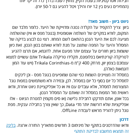
חבילות אטרקטיביות בעונת הקיץ, מחוץ לעונה בדרך כלל זה יקר יותר
(המחירים נעים בין 12 יורו והילך ויכול להגיע גם ל-50 יורו).
ניווט ביוון - חשוב מאד!
ביוון צריך להקפיד על הקלדה נכונה ומדוייקת של היעד. כלומר מלבד שם
המקום, לוודא במקרים של השלמה אוטומטית (בגוגל מפס או וויז) שהשלמה
מציעה לכם את היעד הנכון בהתאם לשם המחוז. רצוי גם לבצע בדיקה של
המסלול והיעד על המפה שתוצג על מנת לוודא שאתם בכוון הנכון. זאת כיוון
ששמות ביוון חוזרים על עצמם יותר מפעם אחת. לדוגמא, אם תרצו להגיע
לטריקלה קורינתיאס בפלופונס, תקלידו טריקלה Trikala אתם עשויים למצוא
עצמכם בצפון יוון, מרחק 400 ק"מ מ-Trikala Corinthias (ויש עוד המון
דוגמאות כאלה).
במסלול זה מצויינים השמות כפי שהם שמופיעים בגוגל מפס
- וכן לינקים
למסלול כל יום בסוף כל יום במסלול. לכן, ובמידה ולא משתמשים במפות גוגל
המצורפות למסלול, אלא עובדים עם וויז או כל אפליקציינת ניווט אחרת, וודאו
ראשית מול המפות במסלול זה שאתם על המסלול הנכון.
בכל אופן, אתם תזדקקו לחבילת גלישה (או סים מקומי) למטרת הניווט - אלו
אפליקציות שלא דורשות יותר מדי Data, כך שאין צורך בחבילה ענקית. מפת
גוגל ניתן להוריד מראש לעבודה OffLine.
דרכון
וודאו שהדרכונים בתוקף של מינימום 3 חודשים מתאריך החזרה ארצה.
בלינק
זה תמצאו מחשבון לבדיקת התוקף