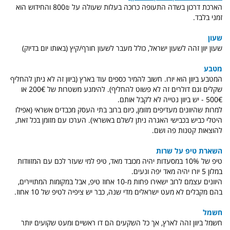
הארכת דרכון בשדה התעופה כרוכה בעלות שעולה על 800₪ והחידוש הוא
זמני בלבד.
שעון
שעון יוון זהה לשעון ישראל, כולל מעבר לשעון חורף/קיץ (באותו יום בדיוק)
מטבע
המטבע ביוון הוא יורו. חשוב להמיר כספים עוד בארץ (ביוון זה לא ניתן להחליף
שקלים וגם דולרים זה לא פשוט להחליף). להימנע משטרות של 200
€
או
500€ - יש ביוון נטייה לא לקבל אותם.
למרות שהיוונים מעדיפים מזומן, כיום ברוב בתי העסק מכבדים אשראי (אפילו
היטלי כביש בכבישי האגרה ניתן לשלם באשראי). הערכו עם מזומן בכל זאת,
להוצאות קטנות פה ושם.
השארת טיפ על שרות
טיפ של 10% במסעדות יהיה מכובד מאד, טיפ למי שעזר לכם עם המזוודות
במלון 5 יורו יהיה מאד יפה ונעים.
היוונים עצמם לרוב ישאירו פחות מ-10 אחוז טיפ, אבל במקומות המתויירים,
בהם מקבלים לא מעט ישראלים מדי שנה, כבר יש ציפיה לטיפ של 10 אחוז.
חשמל
חשמל ביוון זהה לארץ, אך כל השקעים הם דו ראשיים ומעט שקועים יותר