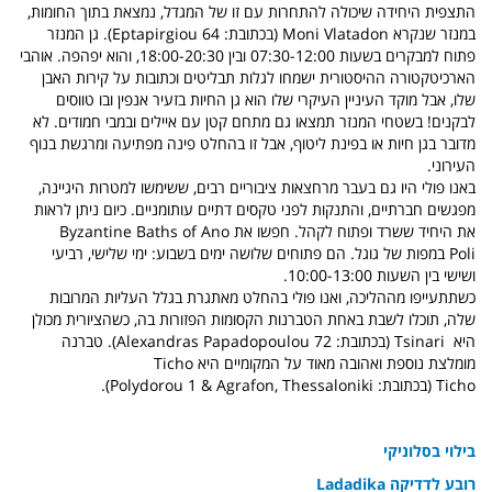
התצפית היחידה שיכולה להתחרות עם זו של המגדל, נמצאת בתוך החומות,
במנזר שנקרא Moni Vlatadon (בכתובת: 64 Eptapirgiou). גן המנזר
פתוח למבקרים בשעות 07:30-12:00 ובין 18:00-20:30, והוא יפהפה. אוהבי
הארכיטקטורה ההיסטורית ישמחו לגלות תבליטים וכתובות על קירות האבן
שלו, אבל מוקד העיניין העיקרי שלו הוא גן החיות בזעיר אנפין ובו טווסים
לבקנים! בשטחי המנזר תמצאו גם מתחם קטן עם איילים ובמבי חמודים. לא
מדובר בגן חיות או בפינת ליטוף, אבל זו בהחלט פינה מפתיעה ומרגשת בנוף
העירוני.
באנו פולי היו גם בעבר מרחצאות ציבוריים רבים, ששימשו למטרות היגיינה,
מפגשים חברתיים, והתנקות לפני טקסים דתיים עותומניים. כיום ניתן לראות
את היחיד ששרד ופתוח לקהל. חפשו את Byzantine Baths of Ano
Poli במפות של גוגל. הם פתוחים שלושה ימים בשבוע: ימי שלישי, רביעי
ושישי בין השעות 10:00-13:00.
כשתתעייפו מההליכה, ואנו פולי בהחלט מאתגרת בגלל העליות המרובות
שלה, תוכלו לשבת באחת הטברנות הקסומות הפזורות בה, כשהציורית מכולן
היא Tsinari (בכתובת: Alexandras Papadopoulou 72). טברנה
מומלצת נוספת ואהובה מאוד על המקומיים היא Ticho
Ticho (בכתובת: Polydorou 1 & Agrafon, Thessaloniki).
בילוי בסלוניקי
רובע לדדיקה Ladadika