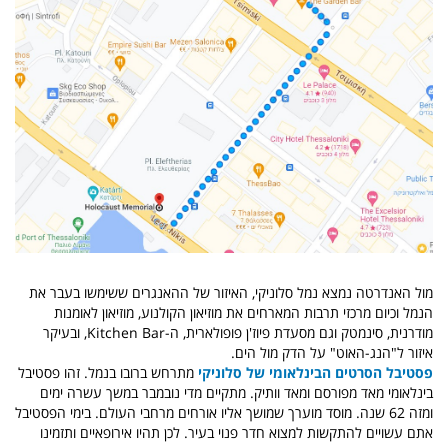
מול האנדרטה נמצא נמל סלוניקי, ה
איזור של ההאנגרים ששימשו בעבר את
הנמל וכיום מרכזי תרבות המארחים את מוזיאון הקולנוע, מוזיאון לאומנות
מודרנית, סינמטק וגם מסעדת פיוז'ן פופולארית, ה-Kitchen Bar, ובעיקר
איזור ל"הנג-האוט" על הדק מול הים.
פסטיבל הסרטים הבינלאומי של סלוניקי
מתרחש ברובו בנמל. זהו פסטיבל
בינלאומי מאד מפורסם ומאד וותיק. מתקיים מדי נובמבר במשך עשרה ימים
ומזה 62 שנה. מוסד מוערך שמושך אליו אורחים מרחבי העולם. בימי הפסטיבל
אתם עשויים להתקשות למצוא חדר פנוי בעיר. לכן תהיו אירופאיים ותזמינו