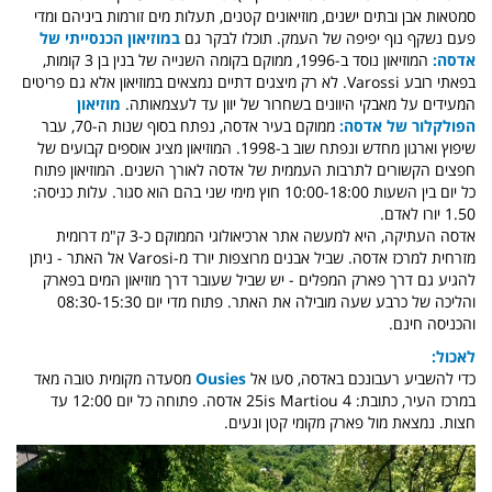
סמטאות אבן ובתים ישנים, מוזיאונים קטנים, תעלות מים זורמות ביניהם ומדי
פעם נשקף נוף יפיפה של העמק.
תוכלו לבקר גם
במוזיאון הכנסייתי של
אדסה:
המוזיאון נוסד ב-1996, ממוקם בקומה השנייה של בנין בן 3 קומות,
בפאתי רובע Varossi. לא רק מיצגים דתיים נמצאים במוזיאון אלא גם פריטים
המעידים על מאבקי היוונים בשחרור של יוון עד לעצמאותה.
מוזיאון
הפולקלור של אדסה:
ממוקם בעיר אדסה, נפתח בסוף שנות ה-70, עבר
שיפוץ וארגון מחדש ונפתח שוב ב-1998. המוזיאון מציג אוספים קבועים של
חפצים הקשורים לתרבות העממית של אדסה לאורך השנים. המוזיאון פתוח
כל יום בין השעות 10:00-18:00 חוץ מימי שני בהם הוא סגור. עלות כניסה:
1.50 יורו לאדם.
אדסה העתיקה, היא למעשה אתר ארכיאולוגי הממוקם כ-3 ק"מ דרומית
מזרחית למרכז אדסה. שביל אבנים מרוצפות יורד מ-Varosi אל האתר - ניתן
להגיע גם דרך פארק המפלים - יש שביל שעובר דרך מוזיאון המים בפארק
והליכה של כרבע שעה מובילה את האתר. פתוח מדי יום 08:30-15:30
והכניסה חינם.
לאכול:
כדי להשביע רעבונכם באדסה, סעו אל
Ousies
מסעדה מקומית טובה מאד
במרכז העיר, כתובת: 25is Martiou 4 אדסה. פתוחה כל יום 12:00 עד
חצות. נמצאת מול פארק מקומי קטן ונעים.