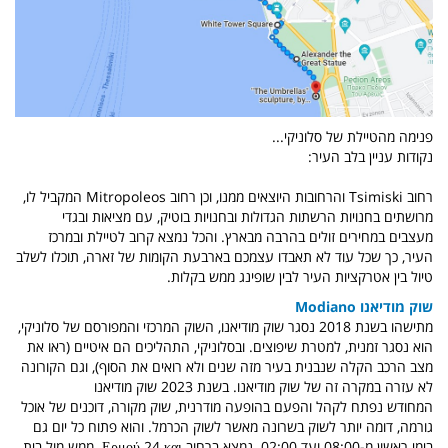
פנימה מהטיילת של סלוניקי...
נקודות עניין בלב העיר:
רחוב Tsimiski והרחובות היוצאים ממנו, וכן רחוב Mitropoleos המקביל לו,
מרושתים בחנויות הרשתות הגדולות ובחנויות בוטיק, עם מציאות ובגדי
מעצבים במחירים זולים בהרבה מבארץ. והכל נמצא קרוב לטיילת ובמרכז
העיר, כך שכל עוד לא תאבדו עצמכם בארבעת הקומות של זארה, תוכלו לשלב
טיול בין אטרקציות העיר לבין שופינג ממש בקלות.
שוק מודיאנו Modiano
מתישהו בשנת 2018 נסגר שוק מודיאנו, השוק המרכזי והמפורסם של סלוניקי,
הוא נסגר זמנית, למטרת שיפוצים. ובסלוניקי, התהליכים הם איטיים (ראו את
מצב הרכב הקלה שנבנית בעיר מזה שנים ולא רואים את הסוף), וגם הקורונה
לא עזרה במקרה זה של שוק מודיאנו. בשנת 2023 שוק מודיאנו
המחודש נפתח לקהל והפעם בהופעה מודרנית, שוק מקורה, דוכנים של אוכל
גורמה, דומה יותר לשוק בשרונה מאשר לשוק הכרמל. והוא פתוח כל יום גם
בימי ראשון מ-08:00 ועד 02:00. נמצא ברחוב Ερμού 24 και. ממש מול בית