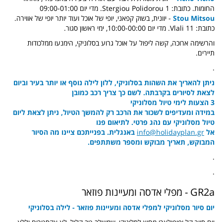
החומות. כתובת: Stergiou Polidorou 1. מדי יום 09:00-01:00
Stou Mitsou
- יוונית, בשוק קפאני, יופי של אוכל ועוד יותר יופי של אווירה.
כתובת: Vlali 11. מדי יום 10:00-00:00, ימי ראשון סגור.
והרשימה ארוכה, קשה ליפול על אוכל גרוע בסלוניקי, הימנעו ממלכודות
תיירים.
.
ניתן להאריך את השהות בסלוניקי, ללון לילה נוסף או יותר בעיר וביום
לצאת לסיורים בקרבתה. לשם כך צריך רכב כמובן
3 הצעות לימי טיול מסלוניקי
במידה ומעדיפים לשכור את הרכב רק להמשך הטיול, ניתן לצאת ליום
טיול מסלוניקי עם נהג פרטי. לתיאום פנו
אל
info@holidayplan.gr
באנגלית. בפנייתכם ציינו מה הסיור
המבוקש, תאריך מבוקש ומספר משתתפים.
.
.
GR2a - מפלי אדסה ומעיינות פוזאר
יום סיור מסלוניקי למפלי אדסה ומעיינות פוזאר - לילה בסלוניקי