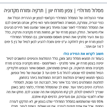
מסלול מודולרי | צפון מזרח יוון | תרקיה ומזרח מקדוניה
אחרי ההצלחה של המסלול המודולרי הקלאסי לצפון יוון ההררית הכולל את
כפרי זגוריה, צומרקה, מטאורה האולימפוס וחצי האי פיליון, אנחנו מביאים לכם
את המסלול המודולרי לאזור שונה ומיוחד ביוון ואזור שמעט מאד תיירים מגיעים
אליו מישראל. החלק הצפון מזרחי של יוון, מחוזות מזרח מקדוניה ותרקיה, כולל
גם את העיר סלוניקי ואת האיים תאסוס וסמוטראקי, גם המסלול המודולרי
לצפון מזרח יוון ניתן לחלוקה ע"פ ימים ותוכלו להגיע לכאן לטיול של בין 5 ימים
ל 14 יום ויותר.
חשוב לקרוא את המידע כולו
בעמוד זה תמצאו מסלול כתוב ומוכן, כולל ההמלצות והטיפים החשובים לטיול
יפיפה בצפון מזרח יוון, איזור סלוניקי - האולימפוס - מחוז מקדוניה ובפרט מזרח
מקדוניה ומחוז תראקיה. וכן האיים סמותראקי, תאסוס ואיזור הנופש חלקידיקי.
הטיול מתאים למי שנוסע להחל מ-5 ימים ועד 3 שבועות של טיול ונופשן.
בנוסף תמצאו קישורים והמלצות לחברות המומלצות ביותר בתחומן,
למלונות המומלצים ביותר בכל איזור טיול, לטברנות הכי טובות, למסלולי
ההליכה היפים ביותר ועוד.
שימו לב שהמסלול מודולרי, כלומר כתוב באופן
שצריך להתאים לכולם, לכן קחו מהטקסט את מה שנוגע לכם. מחקו את מה
שלא רלוונטי עבורכם, אם מעדיפים, הדפיסו וקחו איתכם.
95% ממי שהשתמשו במסלול המודולרי שלנו בצפון יוון, לא הזדקקו לעזרה
נוספת. אבל אם אתם זקוקים לעזרה, אם יש שאלות, נשמח לעזור. תוכלו