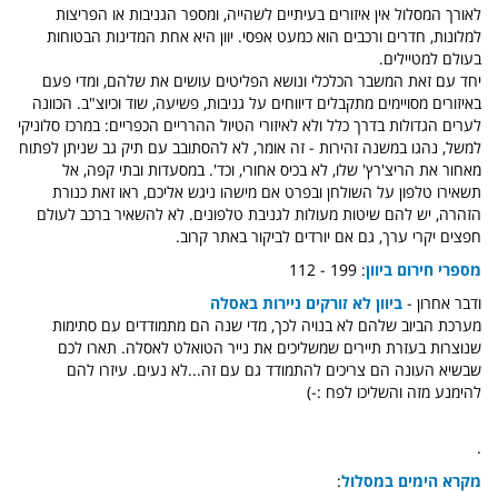
לאורך המסלול אין איזורים בעיתיים לשהייה, ומספר הגניבות או הפריצות
למלונות, חדרים ורכבים הוא כמעט אפסי. יוון היא אחת המדינות הבטוחות
בעולם למטיילים.
יחד עם זאת המשבר הכלכלי ונושא הפליטים עושים את שלהם, ומדי פעם
באיזורים מסויימים מתקבלים דיווחים על גניבות, פשיעה, שוד וכיוצ"ב. הכוונה
לערים הגדולות בדרך כלל ולא לאיזורי הטיול ההרריים הכפריים: במרכז סלוניקי
למשל, נהגו במשנה זהירות - זה אומר, לא להסתובב עם תיק גב שניתן לפתוח
מאחור את הריצ'רץ' שלו, לא בכיס אחורי, וכד'. במסעדות ובתי קפה, אל
תשאירו טלפון על השולחן ובפרט אם מישהו ניגש אליכם, ראו זאת כנורת
הזהרה, יש להם שיטות מעולות לגניבת טלפונים. לא להשאיר ברכב לעולם
חפצים יקרי ערך, גם אם יורדים לביקור באתר קרוב.
מספרי חירום ביוון
: 199 - 112
ודבר אחרון -
ביוון לא זורקים ניירות באסלה
מערכת הביוב שלהם לא בנויה לכך, מדי שנה הם מתמודדים עם סתימות
שנוצרות בעזרת תיירים שמשליכים את נייר הטואלט לאסלה. תארו לכם
שבשיא העונה הם צריכים להתמודד גם עם זה...לא נעים. עיזרו להם
להימנע מזה והשליכו לפח :-)
.
מקרא הימים במסלול
: