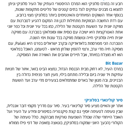
רובע זה במרכז סלוניקי הוא המרכז ההיסטורי העתיק של העיר סלוניקי וניתן
למצוא בו מבנים עתיקים לצד בתים קטנים של פליטים מתקופות שונות,
בנוסף אחד השווקים המיוחדים והאינטימים ביותר בסלוניקי מצוי ברובע,
עם רדת החשכה הבוזוקיות מתחילות לנגן וזה המקום להגיע לטברנות עם
מוזיקה יוונית עד השעות הקטנות של הלילה, כמו בכל עיר יוונית וכל כפר יווני
אחת האטרקציות היא ישיבה עם כוסית אוזו וסופלאקי בטברנה עם מוזיקה
יוונית חייה וסלוניקי חייה ונושמת מוזיקה בכל עונות וימי השנה.
הטברנה הכי מפורסמת בלאדאדיקה ובקרב ישראלים בפרט היא Palati, עם
מוסיקה חיה מדי ערב, ורצוי להזמין שולחן מראש - לטעמנו, האוכל בפלאטי
הוא לא מוצלח במיוחד, אבל תיירים אוהבים את האווירה ואת המוסיקה.
Bit Bazar
במרכז העיר, לא רחוק מבית הכנסת הגדול, נמצא הביט בזאר, איזור של חנויות
עתיקות ויד שניה ביום ובלילה מתחם בילוי, מעין חצר פנימית גדולה בין
הבניינים, ובה מגוון של בארים שמתמלאים בצעירים מדי ערב ועד השעות
הקטנות של הלילה.
סיור קולינארי בסלוניקי
אתר יוון והאיים מציע סיור קולינארי בעיר. סיור עם מדריך מקומי דובר אנגלית,
שבין טעימה לטעימה יוסיף גם קצת פיקנטריה בסיפורים ומידע על העיר ועל
האוכל הייחודי שלה שכולל השפעות טורקיות מובהקות. כולל טעימה של
הקולורי (הכעך היווני שמקורו בסלוניקי), בוגאצה (מאפה של דפי פילו ממולא