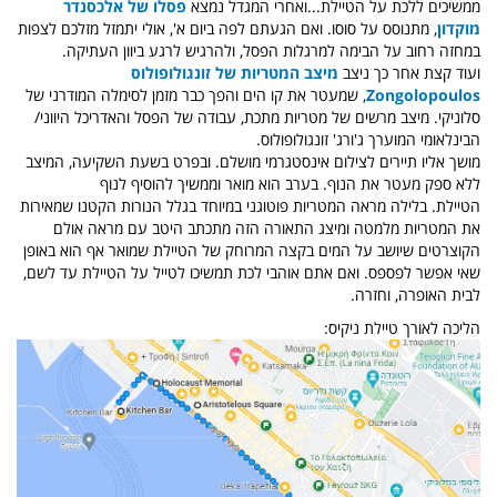
ממשיכים ללכת על הטיילת...ואחרי המגדל נמצא
פסלו של אלכסנדר
מוקדון
, מתנוסס על סוסו. ואם הגעתם לפה ביום א', אולי יתמזל מזלכם לצפות
במחזה רחוב על הבימה למרגלות הפסל, ולהרגיש לרגע ביוון העתיקה.
ועוד קצת אחר כך ניצב
מיצב המטריות של זונגולופולוס
Zongolopoulos
, שמעטר את קו הים והפך כבר מזמן לסימלה המודרני של
סלוניקי. מיצב מרשים של מטריות מתכת, עבודה של הפסל והאדריכל היווני/
הבינלאומי המוערך ג'ורג' זונגולופולוס.
מושך אליו תיירים לצילום אינסטגרמי מושלם. ובפרט בשעת השקיעה, המיצב
ללא ספק מעטר את הנוף. בערב הוא מואר וממשיך להוסיף לנוף
הטיילת. בלילה מראה המטריות פוטוגני במיוחד בגלל הנורות הקטנו שמאירות
את המטריות מלמטה ומיצג התאורה הזה מתכתב היטב עם מראה אולם
הקוצרטים שיושב על המים בקצה המרוחק של הטיילת שמואר אף הוא באופן
שאי אפשר לפספס. ואם אתם אוהבי לכת תמשיכו לטייל על הטיילת עד לשם,
לבית האופרה, וחזרה.
הליכה לאורך טיילת ניקיס: