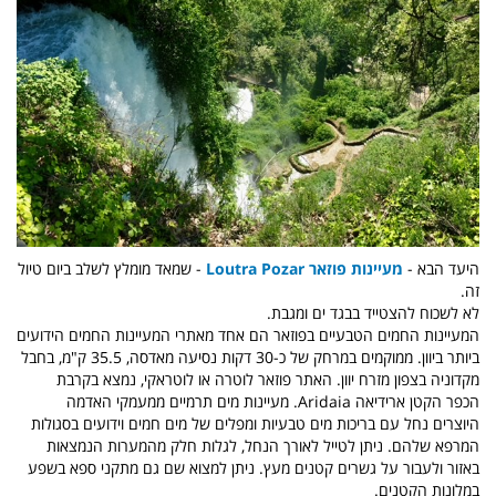
היעד הבא -
מעיינות פוזאר Loutra Pozar
- שמאד מומלץ לשלב ביום טיול
זה.
לא לשכוח להצטייד בבגד ים ומגבת.
המעיינות החמים הטבעיים בפוזאר הם
אחד מאתרי המעיינות החמים הידועים
ביותר ביוון. ממוקמים במרחק של כ-30 דקות נסיעה מאדסה, 35.5 ק"מ, בחבל
מקדוניה בצפון מזרח יוון. האתר פוזאר לוטרה או לוטראקי, נמצא בקרבת
הכפר הקטן ארידיאה Aridaia. מעיינות מים תרמיים ממעמקי האדמה
היוצרים נחל עם בריכות מים טבעיות ומפלים של מים חמים וידועים בסגולות
המרפא שלהם. ניתן לטייל לאורך הנחל, לגלות חלק מהמערות הנמצאות
באזור ולעבור על גשרים קטנים מעץ. ניתן למצוא שם גם מתקני ספא בשפע
במלונות הקטנים.