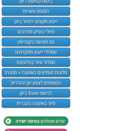
ביטוח נסיעות ליוון
יוון
הסעות ומוניות
ייעוץ מקצועי לטיול ביוון
 יעדי נופש
וטיול ביוון והמלצה על מלונות למעל 400 אלף
טיולי בוטיק מודרכים
גם חופשה בקפריסין
ן והזמנה
או צרו
מסלולי ייעוץ מתקדמים
י שלנו.
מסלול טיול בפלופונס
מלונות מומלצים באתונה + מתנה!
ו »
המומחים לצפון יוון ההררית
רכישת Esim ביוון
סיור באתונה בעברית