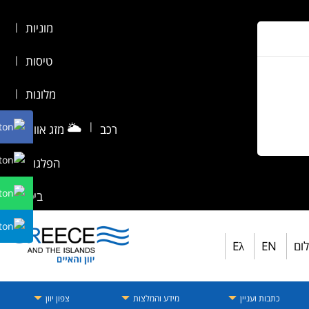
מוניות
|
טיסות
|
מלונות
|
🌥️
|
רכב
מזג אוויר
|
הפלגות
|
ביטוח
לום
EN
Eλ
כתבות ועניין
מידע והמלצות
צפון יוון