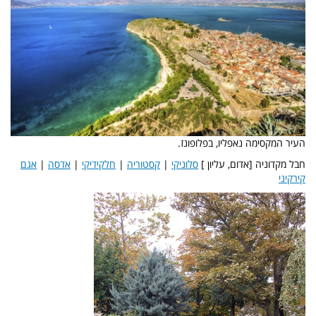
העיר המקסימה נאפליו, בפלופונז.
חבל מקדוניה [אדום, עליון ]
סלוניקי
|
קסטוריה
|
חלקידיקי
|
אדסה
|
אגם
קירקיני