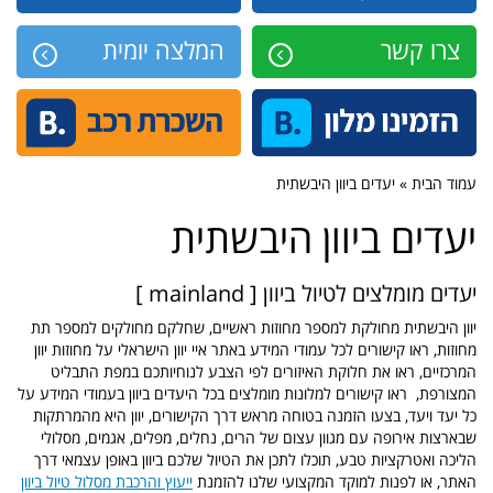
צרו קשר
המלצה יומית
עמוד הבית » יעדים ביוון היבשתית
יעדים ביוון היבשתית
יעדים מומלצים לטיול ביוון [ mainland ]
יוון היבשתית מחולקת למספר מחוזות ראשיים, שחלקם מחולקים למספר תת
מחוזות, ראו קישורים לכל עמודי המידע באתר איי יוון הישראלי על מחוזות יוון
המרכזיים, ראו את חלוקת האיזורים לפי הצבע לנוחיותכם במפת התבליט
המצורפת, ראו קישורים למלונות מומלצים בכל היעדים ביוון בעמודי המידע על
כל יעד ויעד, בצעו הזמנה בטוחה מראש דרך הקישורים, יוון היא מהמרתקות
שבארצות אירופה עם מגוון עצום של הרים, נחלים, מפלים, אגמים, מסלולי
הליכה ואטרקציות טבע, תוכלו לתכן את הטיול שלכם ביוון באופן עצמאי דרך
האתר, או לפנות למוקד המקצועי שלנו להזמנת
ייעוץ והרכבת מסלול טיול ביוון