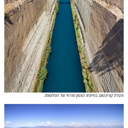
תעלת קורינטוס, בפיתחו הצפון מזרחי של הפלופומז.