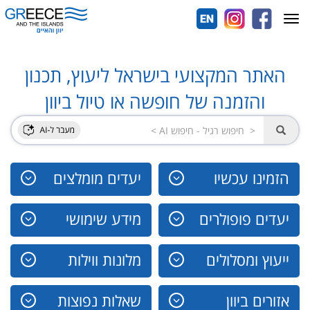
Toggle
navigation
האתר המקצועי בישראל ליעוץ, תכנון
והזמנה של חופשה או טיול ביוון
הזמינו עכשיו
יעדים מומלצים
יעדים פופולרים
מידע שימושי
ייעוץ ומסלולים
מלונות ווילות
אזורים ביוון
שאלות נפוצות