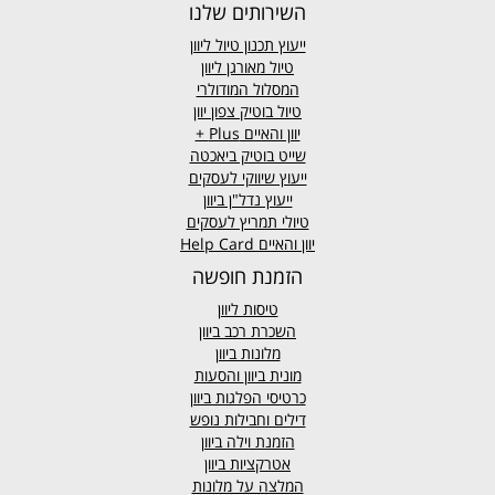
השירותים שלנו
ייעוץ תכנון טיול ליוון
טיול מאורגן ליוון
המסלול המודולרי
טיול בוטיק צפון יוון
יוון והאיים
Plus +
שייט בוטיק ביאכטה
ייעוץ שיווקי לעסקים
ייעוץ נדל"ן ביוון
טיולי תמריץ לעסקים
יוון והאיים Help Card
הזמנת חופשה
טיסות ליוון
השכרת רכב ביוון
מלונות ביוון
מונית ביוון
והסעות
כרטיסי הפלגות ביוון
דילים וחבילות נופש
הזמנת וילה ביוון
אטרקציות ביוון
המלצה על מלונות