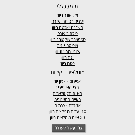
מידע כללי
מזג אוויר
ביוון
יעדים בטיסה ישירה
השכרת יאכטה ביוון
סולם בופורט
ספטמבר אוקטובר ביוון
מוסיקה יוונית
אזורי ומחוזות יוון
יוגה ביוון
פסח ביוון
מומלצים בקידום
אפירוס
- צפון יוון
חצי האי פיליון
האיים הקיקלאדים
האיים הסארונים
אלונדה - כרתים
10 יעדים מומלצים ביוון
20 איים מומלצים ביוון