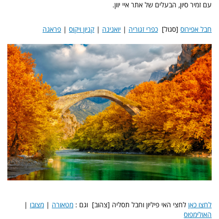
עם זמיר סיון, הבעלים של אתר איי יוון.
חבל אפירוס
[סגול]
כפרי זגוריה
|
יואנינה
|
קניון ויקוס
|
פראגה
לחצו כאן
לחצי האי פיליון וחבל תסליה [צהוב]
ו
גם :
מטאורה
|
מצובו
|
האולימפוס