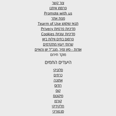
צור קשר
פרסמו איתנו
Promote with us
מפת אתר
תנאי שימוש
Tearm of Use
מדיניות פרטיות
Privecy
מדיניות עוגיות
Cookies
פרסום בתים ווילות ביוון
שרותי ייעוץ מתקדמים
אודות - סיון זמיר, מנכ"ל יוון והאיים
מוקד חירום
היעדים החמים
סלוניקי
כרתים
אתונה
רודוס
קוס
מיקונוס
קורפו
חלקידיקי
סנטוריני