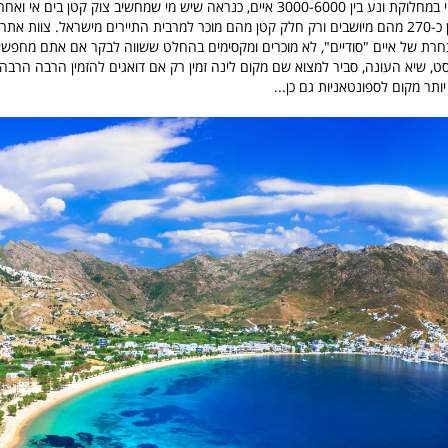
המספר הסופי שנוי במחלוקת ונע בין 3000-6000 איים, כנראה שיש מי שמחשיב צוק קטן בי
אלפי האיים של יוון כ-270 מהם מיושבים ורק חלק קטן מהם מוכר למרבית התיירים מישראל. צוות אתר
חרת של איים "סודיים", לא מוכרים ומקסימים בהחלט ששווה לבקר אם אתם מחפש
וסט, שיא העונה, סביר למצוא שם מקום לינה זמין רק אם דואגים להזמין הרבה הרב
תר מקום לספונטאניות גם כן...