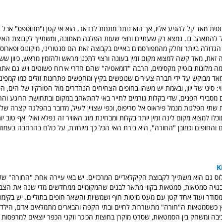
חסית מאד קל להגיע אליו, אך הוא נותר מתחת לרדאר. הוא אי קטן ו"מחוספס" אבל 
 להתאהב בו. נמצא רק שעתיים וחצי שעות הפלגה מאתונה, ומשתייך לקבוצת האיי
גדולה ביותר וחלק מהמפורסמים באייים בקבוצה זאת הם סנטוריני, מיקונוס ופארוס. 
זאת, מאד קשה למצוא מקום זמין בעונה ורצוי לתכנן מראש ולהזמין מראש, כיוון ששו
מה מלונות בוטיק מקסימים, הרבה "דומאטיה" שהם חדרי אירוח פשוטים ויש גם אתר
מאד מבוקש על ידי חברה צעירים שנופשים בקיץ ומחפשים פתרונות זולים כמו קמפינג
י: סיני של יוון, ובאמת יש משהו בחופים הצחיחים הנהדרים מול הטורקיז של הים, ה
מסבירי הפנים, שדי בקלות גורמים לתייר באי להתאהב במקום ובתחושת הרוגע והח
 שתי הפלגות מנמל פיראוס אל סריפוס, וכפי שצויין לעיל, מדובר בהפלגה קצרה של 
ו למצוא מקום לינה זמין יותר בקלות ומבחינת מזג האוויר זה נפלא ואולי אף טוב יו
 והחופים וכמובן "החורה", היא בירת האי הכל כך מיוחדת, על כולם בהרחבה בעמו
וס גם הוא משתייך לקבוצת הקיקלאדיים המרכזיים. יש באי עיירה אחת "החורה" של 
נויה סמטאות, סמטאות בקווי מתאר לבנים שהמקומיים ממחדשים מדי שנה את הצבע
מסודר ועוד אחד קטן עם מעט מיטות חוף ושמשיות והשאר חופים בתוליים. יש בקימו
 כשסמטאות ה"חורה" מתעוררות לחיים ובתי הקפה והבארים מתמלאים אדם, הילדי
כיבה ומשחק בין הסמטאות, שסרט מוקרן בחוצות הכיכר וזקני הכפר יוצאים למרפסות 