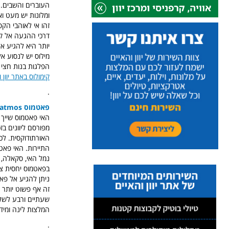
העוברים והשבים. 
ומלונות יש מעט ו
זהו אי לאוהבי הקס
דרכי ההגעה אל קי
הפלגות בנות חצי 
קימולוס באתר יוון 
.
פאטמוס Patmos
האי פאטמוס שייך ל
מפורסם ליוונים ב
האורתודוקסית. לכ
התיירות. האי פאטמ
נמל האי, סקאלה, ה
בפאטמוס יחסית צח
שעתיים ורבע לשל
המלצות לינה ומי
.