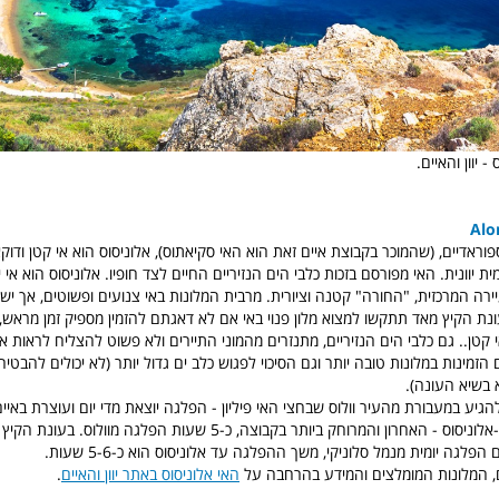
 יוון והאיים.
Alo
ראדיים, (שהמוכר בקבוצת איים זאת הוא האי סקיאתוס), אלוניסוס הוא אי קטן ודוקא 
ת יוונית. האי מפורסם בזכות כלבי הים הנזיריים החיים לצד חופיו. אלוניסוס הוא אי 
יירה המרכזית, "החורה" קטנה וציורית. מרבית המלונות באי צנועים ופשוטים, אך יש
נת הקיץ מאד תתקשו למצוא מלון פנוי באי אם לא דאגתם להזמין מספיק זמן מראש, כ
אי קטן.. גם כלבי הים הנזיריים, מתנזרים מהמוני התיירים ולא פשוט להצליח לראות
זמינות במלונות טובה יותר וגם הסיכוי לפגוש כלב ים גדול יותר (לא יכולים להבטיח 
 בשיא העונה).
להגיע במעבורת מהעיר וולוס שבחצי האי פיליון - הפלגה יוצאת מדי יום ועוצרת באיי
סקיאתוס-סקופלוס-אלוניסוס - האחרון והמרוחק ביותר בקבוצה, כ-5 שעות הפלגה מוול
פלגה יומית מנמל סלוניקי, משך ההפלגה עד אלוניסוס הוא כ-5-6 שעות.
, המלונות המומלצים והמידע בהרחבה על
האי אלוניסוס באתר יוון והאיים
.