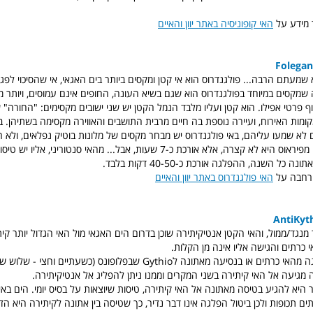
 מידע על
האי קופוניסיה באתר יוון והאיים
שמעתם הרבה... פולגנדרוס הוא אי קטן ומקסים ביותר בים האגאי, אי שהסיכוי לפגו
 שמקסים במיוחד בפולגנדרוס הוא שגם בשיא העונה, החופים אינם עמוסים, ויותר 
וף פרטי אפילו. הוא קטן ועליו מלבד הנמל הקטן יש שני ישובים מקסימים: "החורה" ש
קומות האירוח, ועיירה נוספת בה חיים מרבית התושבים והאווירה מקסימה בשתיהן. ב
 לא שמעו עליהם, באי פולגנדרוס יש מבחר מקסים של מלונות בוטיק נפלאים, ולא ר
מיושנים. ההפלגה מפיראוס היא לא קצרה, אלא אורכת כ-7 שעות, אבל... מהאי סנטורי
 כל השנה, ההפלגה אורכת כ-40-50 דקות בלבד.
הרחבה על
האי פולגנדרוס באתר יוון והאיים
ר מנגד/ממול, והאי הקטן אנטיקיתירה שוכן בדרום הים האגאי מול האי הגדול יותר קיתי
 כרתים והגישה אליו אינה מן הקלות.
ניתן להגיע בהפלגה מהאי כרתים או בנסיעה מאתונה לGythio שבפלופונס (כשעתיים ו
מגיעה אל האי קיתירה בשני המקרים וממנו ניתן להפליג אל אנטיקיתירה.
היא להגיע בטיסה מאתונה אל האי קיתירה, טיסות שיוצאות על בסיס יומי. הים באיז
ים תכופות ולכן ביטול הפלגה אינו דבר נדיר, כך שטיסה בין אתונה לקיתירה היא ה