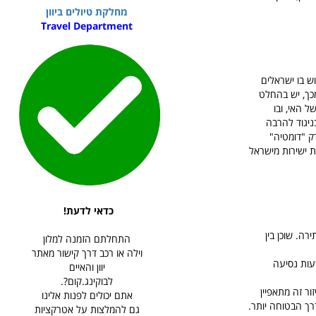
מחלקת טיולים ביוון
Travel Department
ש בו ישראלים
מכך, יש בהחלט
ל האי, ובו
ניגוד להרבה
ק "דומטיה"
ני, אליו יש טיסות ישירות מישראל
כדאי לדעת!
רה. שוכן בין
התחלתם הזמנה למלון
וילה או רכב דרך קישור מאתר
חצי - שלוש שעות נסיעה
יוון והאיים
לבוקינג.קום?.
ור זה מתאפיין
אתם יכולים לפנות אלינו
דרך הבטוחה יותר.
גם להמלצות על אטרקציות