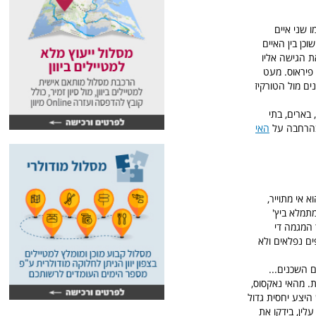
 שני איים
כן בין האיים
ת הגישה אליו
ה לעומת זאת הדרך אורכת כ-11 שעות מנמל פיראוס. מעט
ם מול הטורקיז
בארים, בתי
 בהרחבה על
האי
 אי מתוייר,
מתמלא ביץ'
 המגמה די
ים נפלאים ולא
יג גם מהאיים השכנים...
ת. מהאי נאקסוס,
עבורת) ויש היצע יחסית גדול
לין, בידקו את