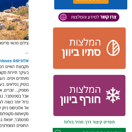
צילום מהאי סריפוס -
...
אלוניסוס
nissos
מקבוצת האיים הספו
בעיקר תיירות מקומי
מיוחדים ויפים. הע
בוטיק נפלאים. בעו
מספיק... זוכרים, 
אבל בספטמבר, גם ה
גדול יותר כשזה לא
אל אלוניסוס ניתן 
ספטמבר, יוצאת גם ה
תפריט קיצור דרך מהיר בולט!
החופים המומלצים