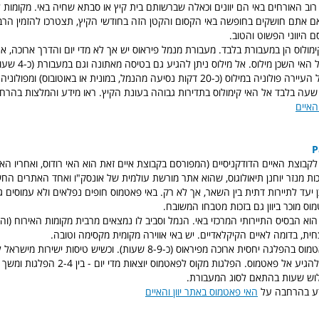
רוב האורחים באי הם יוונים וכאלה שברשותם בית קיץ או סבתא שחיה באי. מקומות
אם אתם חושקים בחופשה באי הקסום והקטן הזה בחודשי הקיץ, תצטרכו להזמין ה
ם היווני הפשוט והטוב.
מולוס הן במעבורת בלבד. מעבורת מנמל פיראוס יש אך לא מדי יום והדרך ארוכה, א
יותר היא להגיע אל האי ה
מילוס יש לנסוע אל העיירה פולוניה במילוס (כ-20 דקות נסיעה מהנמל, במונית או באוטובוס) ו
שעה בלבד אל האי קימולוס בתדירות גבוהה בעונת הקיץ. ראו מידע והמלצות בה
והאיים
קבוצת האיים הדודקניסיים (המפורסם בקבוצת איים זאת הוא האי רודוס, ואחריו האי 
זכות מנזר יוחנן תיאולוגוס, שהוא אתר מורשת עולמית של אונסק"ו ואחד האתרים הח
ן יעד לתיירות דתית בין השאר, אך לא רק. באי פאטמוס חופים נפלאים ולא עמוסים 
וס מוכר ביוון גם בזכות מטבחו המשובח.
וא הבסיס התיירותי המרכזי באי. הנמל וסביב לו נמצאים מרבית מקומות האירוח (וה
ית, בדומה לאיים הקיקלאדיים. יש באי אווירה מקומית מקסימה וטובה.
ניתן להגיע אל פאטמוס בהפלגה יחסית ארוכה מפיראוס (כ-8-9 שעות). וכשיש טיסו
זה אף פשוט יותר להגיע אל פאטמוס. הפלגות מקוס לפאטמוס יוצאות מ
וש שעות בהתאם לסוג המעבורת.
דע בהרחבה על
האי פאטמוס באתר יוון והאיים