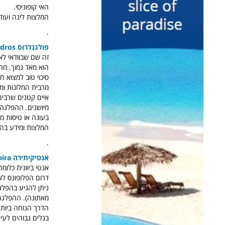
האי קופוניסי.
המלצות לינה ועוד
.
פולגנדרוס Folegandros
זה שם שבוודאי לא 
הוא מאד נמוך. מה
סיכוי טוב למצוא ח
מרבית המלונות ומ
איים קטנים שרבים
בעונה או טיסות מאתונה
המלצות ומידע ב
.
אנטיקיתירה AntiKythira
אנטי ביוונית כלומ
דרום הפלופונס לאי
מאתונה). ההפלגה 
הדרך הנוחה ביותר 
בגלים גבוהים לעית