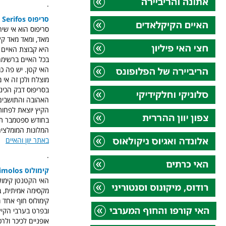
.
סריפוס Serifos
סריפוס הוא אי שי
מאד, ומאד מאד קל
היא קבוצת האיים ה
בכל האיים ברשימה 
האי קטן. יש פה כ
מוצלח ולכן זה אי 
בסריפוס דבק הכינו
האהובה והתושבים 
הקיץ יוצאת לפחות
בחודש ספטמבר תוכל
המלונות המומלצים
באתר יוון והאיים
.
קימולוס Kimolos
האי הקטנטן קימול
מקסימה אמיתית, ב
קימולוס חוף אחד 
ובפרט בערבי הקיץ
אופניים לכיכר ולר