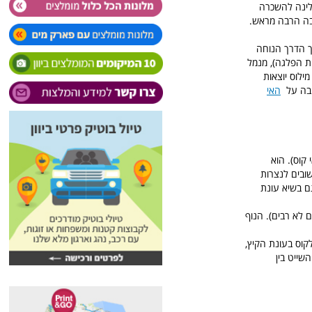
 לינה להשכרה
רבה הרבה מראש.
ך הדרך הנוחה
שכן מילוס. אל מילוס ניתן להגיע גם בטיסה מאתונה וגם במעבורת (כ-4 שעות הפלגה), מנמל
מפולוניה מילוס יוצאות
רחבה על
האי
קוס). הוא
שובים לנצרות
גם בשיא עונת
ם לא רבים). הנוף
ת ישירות מישראל לקוס בעונת הקיץ,
די יום - בין 2-4 הפלגות ומשך השייט בין