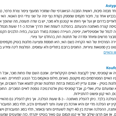
חד מכמה סיבות, ראשית המבנה הגיאוגרפי שלו שמזכיר ממעוף ציפור צורת פרפר, כמו
כביש אחד צר, חיבור מקסים שמספק נקודת נוף יפה על שני צידי הים האגאי. האי שו
אדיים בדרום יוון ועל אף היותו אי קטנטן ולא מוכר, יש בו שדה תעופה, מה שהופך א
לפשוטה יחסית - טיסה קצרה מאתונה והגעתם. בהפלג
סה לנמל של אסטיפליאה, יפיפה, העיירה נשפכת במורד הגבעה, בתיה הלבנים הקטני
בצר מרשים ומיוחד וסדרה של תחנות רוח, בהחלט יעד ציורי.
רה המרכזית של האי הקרויה כשם האי, היא תוססת ומציעה מלונות בוטיק מקסימים, 
וט בין סמטאות ציוריות. החופים ברובם בתוליים ולא עמוסים. המלצות לינה ומידע
ן והאיים
ה או קופוניסי, שייך לקבוצת האיים הקיקלאדיים. אמנם השם שלו פחות מוכר, אבל הוא
ו האיים המפורסמים כמו מיקונוס, פארוס, מילוס ונאקסוס בכל הנוגע למחירים. הוא 
לונות בוטיק - אמנם עדיין לא בכמות וברמת המלונות שניתן למצוא אצל השכנים, אך
שמעתם עליו, ואולי כן, אבל קופוניסי נותן אלטרנטיבה נוספת לאיים המוכרים. החופ
וס, האי קטן ופשוט להתניידות.
דרכי הגישה הם בהפלגה בלבד. ניתן להפליג מאתונה - כ-8 שעות הפלגה. אך ניתן להפל
יץ יש הפלגה מדי יום והיא אורכת בין שעה וחצי לשעתיים ורבע, תלוי בסוג המעבור
שאליו יש טיסה מאתונה, ההפלגה אורכת בין 40 דקות לשעתיים וחצי (כאמור, תלוי בסוג המ
. אז אם תרצו שילוב של אי קטן וקסום עם טאץ' בוטיקי יוקרתי, כזה שמעטים שמעו ע