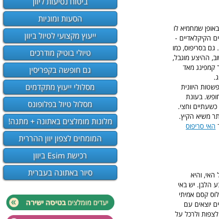
ביטוח נסיעות ליוון
הסעות ומוניות
באופן שמחמיא לו
ייעוץ מקצועי לטיול ביוון
ם הקיקלאדיים -
גם בסריפוס, כמו
טיולי בוטיק מודרכים
ב, ההיצע מוגבל,
 קמפינג מאד
גם חופשה בקפריסין
.
מסלולי ייעוץ מתקדמים
פשטות היוונית
ופש. בעונת
מסלול טיול בפלופונס
כשעתיים וחצי.
תר משיא הקיץ.
מלונות מומלצים באתונה + מתנה!
ד
האי סריפוס
המומחים לצפון יוון ההררית
רכישת Esim ביוון
סיור באתונה בעברית
האי, והיא
 הלבן. יש באי
לוס קסם אמיתי
ם יוצאים עם
לצפות ולרכל על