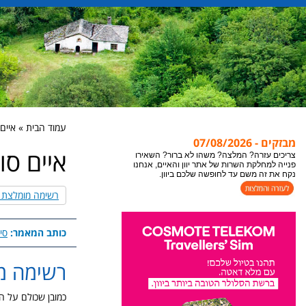
עמוד הבית » איים ס
מבזקים - 07/08/2026
איים סוד
צריכים עזרה? המלצה? משהו לא ברור? השאירו
פנייה למחלקת השרות של אתר יוון והאיים, אנחנו
נקח את זה משם עד לחופשה שלכם ביוון.
רשימה מומלצת ש
כותב המאמר:
סיו
רשימה מו
כמובן שכולם על המ