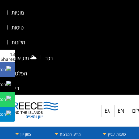
מוניות
|
טיסות
|
מלונות
|
13
🌥️
|
רכב
מזג אוויר
|
Shares
הפלגות
|
ביטוח
לום
EN
Eλ
כתבות ועניין
מידע והמלצות
צפון יוון