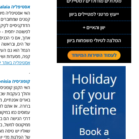
אסטיפליה Astypalaia
האי אסטיפליה מיו
קטנים שמחוברים ב
הדודקניסיים לקיקל
ארוך, אם כי הכני
של הים, ובראשה מ
הנמל הוא גם העיי
קפה, מסעדות ושיט
אסטיפליה באתר יוו
.
קופוניסיה Koufonisia
האי הקטן קופוניסי
והולך בעקבות שכני
בארים אפנתיים, מ
ברורה. אז אתם לא 
עמוסים כמו במיקונ
ממיקונוס למשל, בק
של הפלגות מדי יום